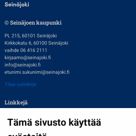
© Seinäjoen kaupunki
PL 215, 60101 Seinäjoki
Kirkkokatu 6, 60100 Seinäjoki
vaihde 06 416 2111
kirjaamo@seinajoki.fi
info@seinajoki.fi
etunimi.sukunimi@seinajoki.fi
Tilaa uutiskirje
Linkkejä
Asuminen ja ympäristö
Tämä sivusto käyttää
Kasvatus ja opetus