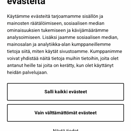
evästeitä
Kulttuuri ja liikunta
Hallinto
Käytämme evästeitä tarjoamamme sisällön ja
Työ ja yrittäminen
mainosten räätälöimiseen, sosiaalisen median
Osallistu ja asioi
ominaisuuksien tukemiseen ja kävijämäärämme
analysoimiseen. Lisäksi jaamme sosiaalisen median,
Näytä omat evästeasetukseni
mainosalan ja analytiikka-alan kumppaneillemme
tietoja siitä, miten käytät sivustoamme. Kumppanimme
Seuraa meitä
voivat yhdistää näitä tietoja muihin tietoihin, joita olet
antanut heille tai joita on kerätty, kun olet käyttänyt
heidän palvelujaan.
Salli kaikki evästeet
Vain välttämättömät evästeet