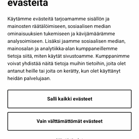
evästeitä
Kulttuuri ja liikunta
Hallinto
Käytämme evästeitä tarjoamamme sisällön ja
Työ ja yrittäminen
mainosten räätälöimiseen, sosiaalisen median
Osallistu ja asioi
ominaisuuksien tukemiseen ja kävijämäärämme
analysoimiseen. Lisäksi jaamme sosiaalisen median,
Näytä omat evästeasetukseni
mainosalan ja analytiikka-alan kumppaneillemme
tietoja siitä, miten käytät sivustoamme. Kumppanimme
Seuraa meitä
voivat yhdistää näitä tietoja muihin tietoihin, joita olet
antanut heille tai joita on kerätty, kun olet käyttänyt
heidän palvelujaan.
Salli kaikki evästeet
Vain välttämättömät evästeet