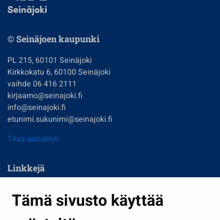
© Seinäjoen kaupunki
PL 215, 60101 Seinäjoki
Kirkkokatu 6, 60100 Seinäjoki
vaihde 06 416 2111
kirjaamo@seinajoki.fi
info@seinajoki.fi
etunimi.sukunimi@seinajoki.fi
Tilaa uutiskirje
Linkkejä
Asuminen ja ympäristö
Tämä sivusto käyttää
Kasvatus ja opetus