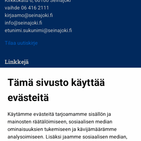
Kirkkokatu 6, 60100 Seinäjoki
vaihde 06 416 2111
kirjaamo@seinajoki.fi
info@seinajoki.fi
etunimi.sukunimi@seinajoki.fi
Tilaa uutiskirje
Linkkejä
Asuminen ja ympäristö
Tämä sivusto käyttää
Kasvatus ja opetus
evästeitä
Kulttuuri ja liikunta
Hallinto
Käytämme evästeitä tarjoamamme sisällön ja
Työ ja yrittäminen
mainosten räätälöimiseen, sosiaalisen median
Osallistu ja asioi
ominaisuuksien tukemiseen ja kävijämäärämme
analysoimiseen. Lisäksi jaamme sosiaalisen median,
Näytä omat evästeasetukseni