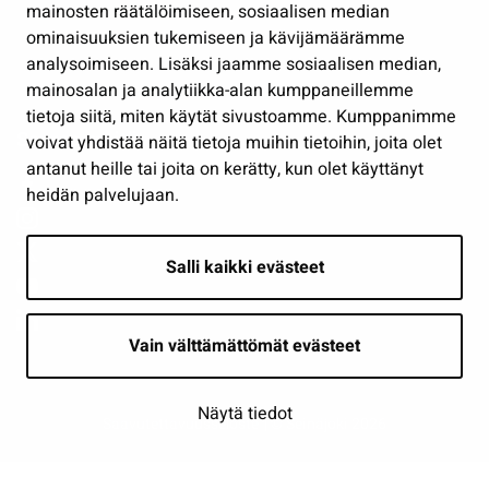
Työ ja yrittäminen
mainosten räätälöimiseen, sosiaalisen median
Osallistu ja asioi
ominaisuuksien tukemiseen ja kävijämäärämme
analysoimiseen. Lisäksi jaamme sosiaalisen median,
Näytä omat evästeasetukseni
mainosalan ja analytiikka-alan kumppaneillemme
tietoja siitä, miten käytät sivustoamme. Kumppanimme
Seuraa meitä
voivat yhdistää näitä tietoja muihin tietoihin, joita olet
antanut heille tai joita on kerätty, kun olet käyttänyt
heidän palvelujaan.
Salli kaikki evästeet
Vain välttämättömät evästeet
Näytä tiedot
Saavutettavuusseloste
| © Seinäjoki 2026