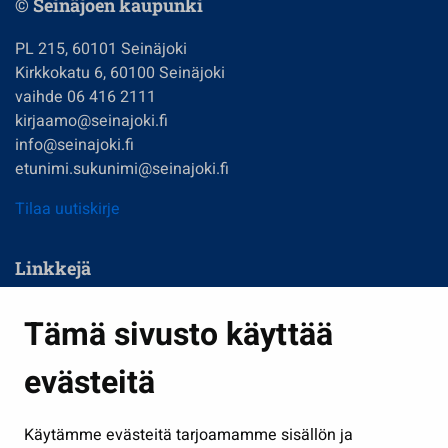
© Seinäjoen kaupunki
PL 215, 60101 Seinäjoki
Kirkkokatu 6, 60100 Seinäjoki
vaihde 06 416 2111
kirjaamo@seinajoki.fi
info@seinajoki.fi
etunimi.sukunimi@seinajoki.fi
Tilaa uutiskirje
Linkkejä
Asuminen ja ympäristö
Tämä sivusto käyttää
Kasvatus ja opetus
evästeitä
Kulttuuri ja liikunta
Hallinto
Käytämme evästeitä tarjoamamme sisällön ja