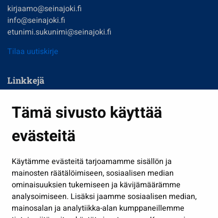
kirjaamo@seinajoki.fi
info@seinajoki.fi
etunimi.sukunimi@seinajoki.fi
Tilaa uutiskirje
Linkkejä
Asuminen ja ympäristö
Tämä sivusto käyttää
Kasvatus ja opetus
evästeitä
Kulttuuri ja liikunta
Hallinto
Käytämme evästeitä tarjoamamme sisällön ja
Työ ja yrittäminen
mainosten räätälöimiseen, sosiaalisen median
Osallistu ja asioi
ominaisuuksien tukemiseen ja kävijämäärämme
analysoimiseen. Lisäksi jaamme sosiaalisen median,
Näytä omat evästeasetukseni
mainosalan ja analytiikka-alan kumppaneillemme