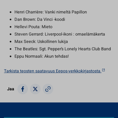
Henri Charrière: Vanki nimeltä Papillon
Dan Brown: Da Vinci -koodi
Hellevi Pouta: Mieto
Steven Gerrard: Liverpool-ikoni : omaelämäkerta
Max Seeck: Uskollinen lukija
The Beatles: Sgt. Pepper’s Lonely Hearts Club Band
Eppu Normaali: Akun tehdas!
Tarkista teosten saatavuus Eepos-verkkokirjastosta.
Jaa