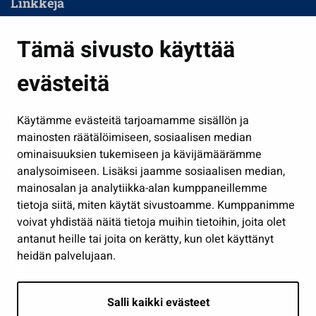
Linkkejä
Asuminen ja ympäristö
Tämä sivusto käyttää
Kasvatus ja opetus
evästeitä
Kulttuuri ja liikunta
Hallinto
Käytämme evästeitä tarjoamamme sisällön ja
Työ ja yrittäminen
mainosten räätälöimiseen, sosiaalisen median
Osallistu ja asioi
ominaisuuksien tukemiseen ja kävijämäärämme
analysoimiseen. Lisäksi jaamme sosiaalisen median,
Näytä omat evästeasetukseni
mainosalan ja analytiikka-alan kumppaneillemme
tietoja siitä, miten käytät sivustoamme. Kumppanimme
Seuraa meitä
voivat yhdistää näitä tietoja muihin tietoihin, joita olet
antanut heille tai joita on kerätty, kun olet käyttänyt
heidän palvelujaan.
Salli kaikki evästeet