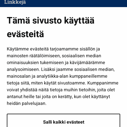
Linkkejä
Asuminen ja ympäristö
Tämä sivusto käyttää
Kasvatus ja opetus
evästeitä
Kulttuuri ja liikunta
Hallinto
Käytämme evästeitä tarjoamamme sisällön ja
Työ ja yrittäminen
mainosten räätälöimiseen, sosiaalisen median
Osallistu ja asioi
ominaisuuksien tukemiseen ja kävijämäärämme
analysoimiseen. Lisäksi jaamme sosiaalisen median,
Näytä omat evästeasetukseni
mainosalan ja analytiikka-alan kumppaneillemme
tietoja siitä, miten käytät sivustoamme. Kumppanimme
Seuraa meitä
voivat yhdistää näitä tietoja muihin tietoihin, joita olet
antanut heille tai joita on kerätty, kun olet käyttänyt
heidän palvelujaan.
Salli kaikki evästeet