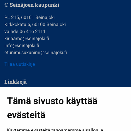
© Seinäjoen kaupunki
PL 215, 60101 Seinäjoki
Kirkkokatu 6, 60100 Seinäjoki
vaihde 06 416 2111
kirjaamo@seinajoki.fi
info@seinajoki.fi
etunimi.sukunimi@seinajoki.fi
Tilaa uutiskirje
Linkkejä
Asuminen ja ympäristö
Tämä sivusto käyttää
Kasvatus ja opetus
evästeitä
Kulttuuri ja liikunta
Hallinto
Käytämme evästeitä tarjoamamme sisällön ja