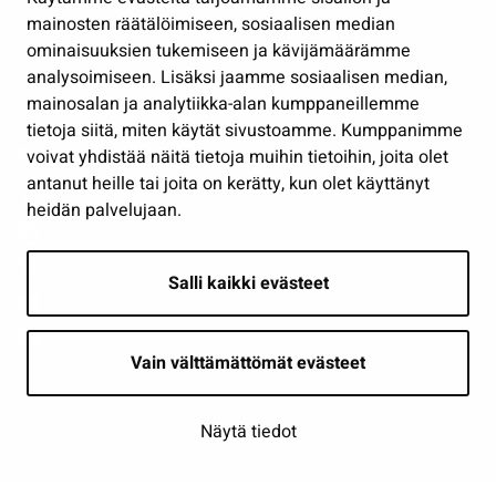
Työ ja yrittäminen
mainosten räätälöimiseen, sosiaalisen median
ominaisuuksien tukemiseen ja kävijämäärämme
Osallistu ja asioi
analysoimiseen. Lisäksi jaamme sosiaalisen median,
Näytä omat evästeasetukseni
mainosalan ja analytiikka-alan kumppaneillemme
tietoja siitä, miten käytät sivustoamme. Kumppanimme
Seuraa meitä
voivat yhdistää näitä tietoja muihin tietoihin, joita olet
antanut heille tai joita on kerätty, kun olet käyttänyt
heidän palvelujaan.
Salli kaikki evästeet
Vain välttämättömät evästeet
Näytä tiedot
Saavutettavuusseloste
| © Seinäjoki 2026