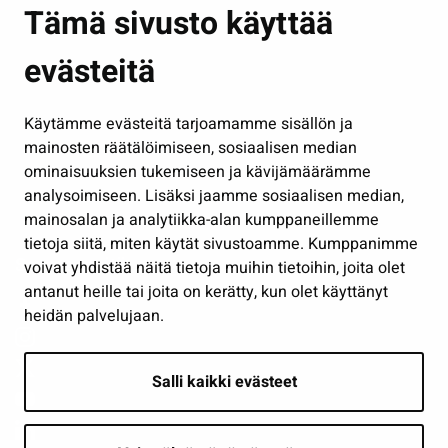
Asuminen ja ympäristö
Tämä sivusto käyttää
Kasvatus ja opetus
evästeitä
Kulttuuri ja liikunta
Hallinto
Käytämme evästeitä tarjoamamme sisällön ja
Työ ja yrittäminen
mainosten räätälöimiseen, sosiaalisen median
ominaisuuksien tukemiseen ja kävijämäärämme
Osallistu ja asioi
analysoimiseen. Lisäksi jaamme sosiaalisen median,
Näytä omat evästeasetukseni
mainosalan ja analytiikka-alan kumppaneillemme
tietoja siitä, miten käytät sivustoamme. Kumppanimme
Seuraa meitä
voivat yhdistää näitä tietoja muihin tietoihin, joita olet
antanut heille tai joita on kerätty, kun olet käyttänyt
heidän palvelujaan.
Salli kaikki evästeet