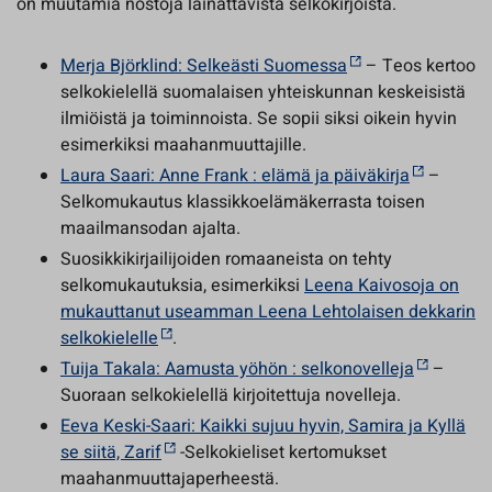
on muutamia nostoja lainattavista selkokirjoista.
Merja Björklind: Selkeästi Suomessa
– Teos kertoo
selkokielellä suomalaisen yhteiskunnan keskeisistä
ilmiöistä ja toiminnoista. Se sopii siksi oikein hyvin
esimerkiksi maahanmuuttajille.
Laura Saari: Anne Frank : elämä ja päiväkirja
–
Selkomukautus klassikkoelämäkerrasta toisen
maailmansodan ajalta.
Suosikkikirjailijoiden romaaneista on tehty
selkomukautuksia, esimerkiksi
Leena Kaivosoja on
mukauttanut useamman Leena Lehtolaisen dekkarin
selkokielelle
.
Tuija Takala: Aamusta yöhön : selkonovelleja
–
Suoraan selkokielellä kirjoitettuja novelleja.
Eeva Keski-Saari: Kaikki sujuu hyvin, Samira ja Kyllä
se siitä, Zarif
-Selkokieliset kertomukset
maahanmuuttajaperheestä.