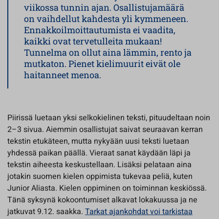
viikossa tunnin ajan. Osallistujamäärä
on vaihdellut kahdesta yli kymmeneen.
Ennakkoilmoittautumista ei vaadita,
kaikki ovat tervetulleita mukaan!
Tunnelma on ollut aina lämmin, rento ja
mutkaton. Pienet kielimuurit eivät ole
haitanneet menoa.
Piirissä luetaan yksi selkokielinen teksti, pituudeltaan noin
2–3 sivua. Aiemmin osallistujat saivat seuraavan kerran
tekstin etukäteen, mutta nykyään uusi teksti luetaan
yhdessä paikan päällä. Vieraat sanat käydään läpi ja
tekstin aiheesta keskustellaan. Lisäksi pelataan aina
jotakin suomen kielen oppimista tukevaa peliä, kuten
Junior Aliasta. Kielen oppiminen on toiminnan keskiössä.
Tänä syksynä kokoontumiset alkavat lokakuussa ja ne
jatkuvat 9.12. saakka.
Tarkat ajankohdat voi tarkistaa