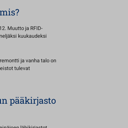
lmis?
2. Muutto ja RFID-
 neljäksi kuukaudeksi
remontti ja vanha talo on
eistot tulevat
un pääkirjasto
inäjoen lähikirjastot