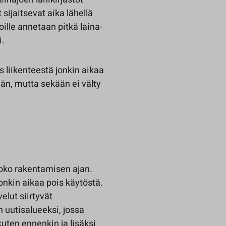
 sijaitsevat aika lähellä
oille annetaan pitkä laina-
i.
s liikenteestä jonkin aikaa
än, mutta sekään ei välty
koko rakentamisen ajan.
onkin aikaa pois käytöstä.
elut siirtyvät
 uutisalueeksi, jossa
kuten ennenkin ja lisäksi