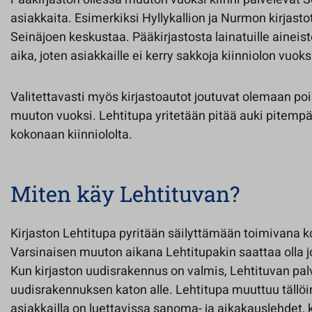
asiakkaita. Esimerkiksi Hyllykallion ja Nurmon kirjastot
Seinäjoen keskustaa. Pääkirjastosta lainatuille aineist
aika, joten asiakkaille ei kerry sakkoja kiinniolon vuoks
Valitettavasti myös kirjastoautot joutuvat olemaan poi
muuton vuoksi. Lehtitupa yritetään pitää auki pitempä
kokonaan kiinniololta.
Miten käy Lehtituvan?
Kirjaston Lehtitupa pyritään säilyttämään toimivana 
Varsinaisen muuton aikana Lehtitupakin saattaa olla j
Kun kirjaston uudisrakennus on valmis, Lehtituvan palv
uudisrakennuksen katon alle. Lehtitupa muuttuu tällöin
asiakkailla on luettavissa sanoma- ja aikakauslehdet, 