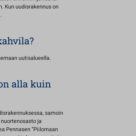
en. Kun uudisrakennus on
.
ahvila?
tsemaan uutisalueella.
n alla kuin
uudisrakennuksessa, samoin
, nuortenosasto ja
Lea Pennasen ”Piilomaan