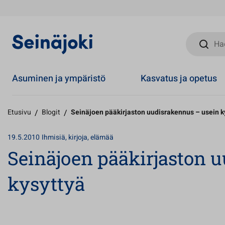
Hae sivust
Asuminen ja ympäristö
Kasvatus ja opetus
Etusivu
/
Blogit
/
Seinäjoen pääkirjaston uudisrakennus – usein k
19.5.2010
Ihmisiä, kirjoja, elämää
Seinäjoen pääkirjaston 
kysyttyä