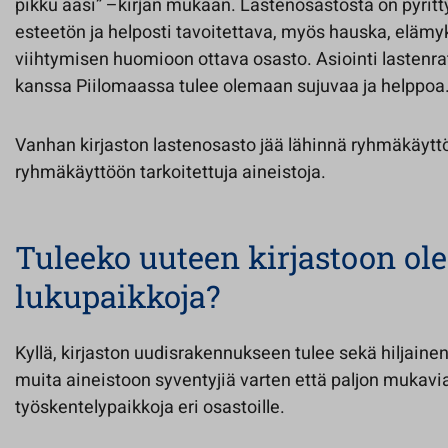
pikku aasi” –kirjan mukaan. Lastenosastosta on pyritt
esteetön ja helposti tavoitettava, myös hauska, elämyk
viihtymisen huomioon ottava osasto. Asiointi lastenra
kanssa Piilomaassa tulee olemaan sujuvaa ja helppoa
Vanhan kirjaston lastenosasto jää lähinnä ryhmäkäyttö
ryhmäkäyttöön tarkoitettuja aineistoja.
Tuleeko uuteen kirjastoon ole
lukupaikkoja?
Kyllä, kirjaston uudisrakennukseen tulee sekä hiljainen 
muita aineistoon syventyjiä varten että paljon mukavia
työskentelypaikkoja eri osastoille.