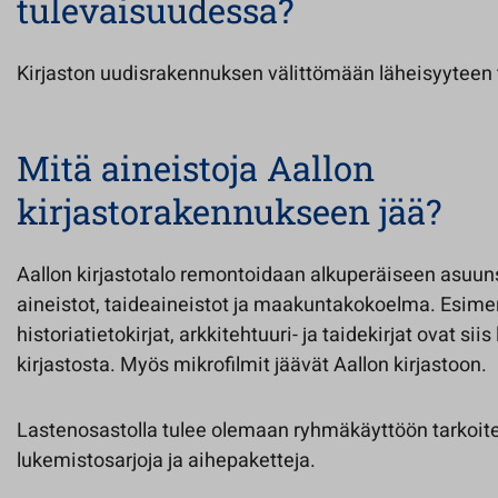
tulevaisuudessa?
Kirjaston uudisrakennuksen välittömään läheisyyteen 
Mitä aineistoja Aallon
kirjastorakennukseen jää?
Aallon kirjastotalo remontoidaan alkuperäiseen asuuns
aineistot, taideaineistot ja maakuntakokoelma. Esimer
historiatietokirjat, arkkitehtuuri- ja taidekirjat ovat sii
kirjastosta. Myös mikrofilmit jäävät Aallon kirjastoon.
Lastenosastolla tulee olemaan ryhmäkäyttöön tarkoitet
lukemistosarjoja ja aihepaketteja.