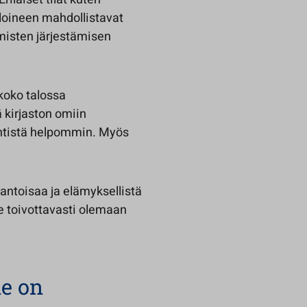
iloineen mahdollistavat
misten järjestämisen
 koko talossa
ä kirjaston omiin
 entistä helpommin. Myös
 antoisaa ja elämyksellistä
lee toivottavasti olemaan
ne on