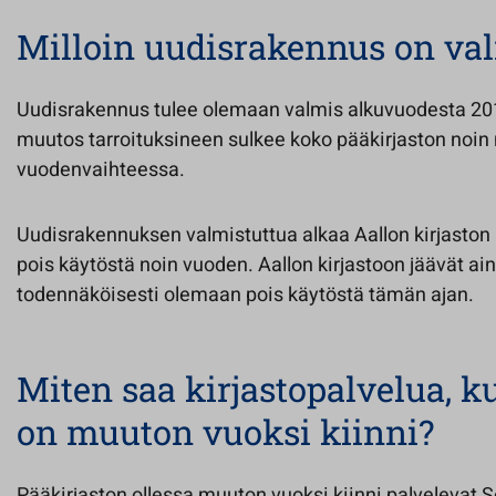
Milloin uudisrakennus on va
Uudisrakennus tulee olemaan valmis alkuvuodesta 201
muutos tarroituksineen sulkee koko pääkirjaston noin
vuodenvaihteessa.
Uudisrakennuksen valmistuttua alkaa Aallon kirjaston 
pois käytöstä noin vuoden. Aallon kirjastoon jäävät ain
todennäköisesti olemaan pois käytöstä tämän ajan.
Miten saa kirjastopalvelua, k
on muuton vuoksi kiinni?
Pääkirjaston ollessa muuton vuoksi kiinni palvelevat Se