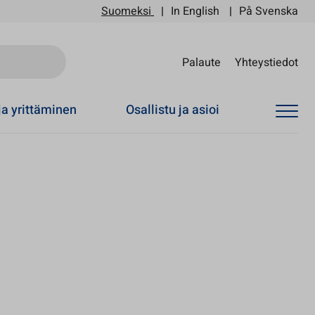
Suomeksi
In English
På Svenska
Sii
Palaute
Yhteystiedot
ja yrittäminen
Osallistu ja asioi