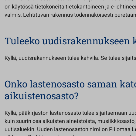
on käytössä tietokoneita tietokantoineen ja e-lehtine
valmis, Lehtituvan rakennus todennäköisesti puretaan
Tuleeko uudisrakennukseen k
Kyllä, uudisrakennukseen tulee kahvila. Se tulee sijai
Onko lastenosasto saman kato
aikuistenosasto?
Kyllä, pääkirjaston lastenosasto tulee sijaitsemaan 
kuin suurin osa aikuisten aineistoista, musiikkiosasto
uutisaluekin. Uuden lastenosaston nimi on Piilomaa 