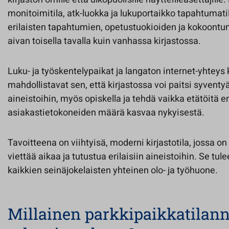
monitoimitila, atk-luokka ja lukuportaikko tapahtumat
erilaisten tapahtumien, opetustuokioiden ja kokoontu
aivan toisella tavalla kuin vanhassa kirjastossa.
Luku- ja työskentelypaikat ja langaton internet-yhteys
mahdollistavat sen, että kirjastossa voi paitsi syventy
aineistoihin, myös opiskella ja tehdä vaikka etätöitä
asiakastietokoneiden määrä kasvaa nykyisestä.
Tavoitteena on viihtyisä, moderni kirjastotila, jossa on
viettää aikaa ja tutustua erilaisiin aineistoihin. Se tu
kaikkien seinäjokelaisten yhteinen olo- ja työhuone.
Millainen parkkipaikkatilan