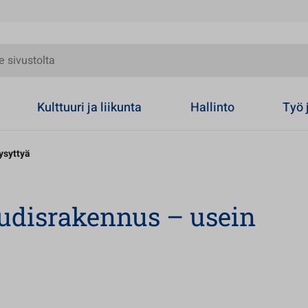
olta
Kulttuuri ja liikunta
Hallinto
Työ 
ysyttyä
uudisrakennus – usein