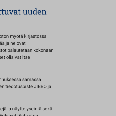
ttuvat uuden
oton myötä kirjastossa
ää ja ne ovat
stot palautetaan kokonaan
t olisivat itse
akennuksessa samassa
ten tiedotuspiste JIBBO ja
ejä ja näyttelyseiniä sekä
Erilaiset tilat kuten