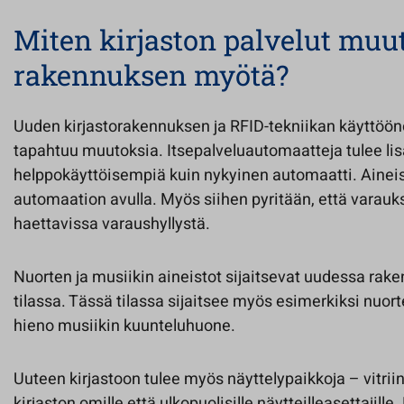
Miten kirjaston palvelut muu
rakennuksen myötä?
Uuden kirjastorakennuksen ja RFID-tekniikan käyttöön
tapahtuu muutoksia. Itsepalveluautomaatteja tulee lis
helppokäyttöisempiä kuin nykyinen automaatti. Ainei
automaation avulla. Myös siihen pyritään, että varaukse
haettavissa varaushyllystä.
Nuorten ja musiikin aineistot sijaitsevat uudessa r
tilassa. Tässä tilassa sijaitsee myös esimerkiksi nuor
hieno musiikin kuunteluhuone.
Uuteen kirjastoon tulee myös näyttelypaikkoja – vitriin
kirjaston omille että ulkopuolisille näytteilleasettajille. 