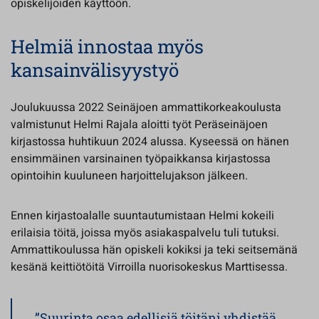
opiskelijoiden käyttöön.
Helmiä innostaa myös
kansainvälisyystyö
Joulukuussa 2022 Seinäjoen ammattikorkeakoulusta
valmistunut Helmi Rajala aloitti työt Peräseinäjoen
kirjastossa huhtikuun 2024 alussa. Kyseessä on hänen
ensimmäinen varsinainen työpaikkansa kirjastossa
opintoihin kuuluneen harjoittelujakson jälkeen.
Ennen kirjastoalalle suuntautumistaan Helmi kokeili
erilaisia töitä, joissa myös asiakaspalvelu tuli tutuksi.
Ammattikoulussa hän opiskeli kokiksi ja teki seitsemänä
kesänä keittiötöitä Virroilla nuorisokeskus Marttisessa.
”Suurinta osaa edellisiä töitäni yhdistää