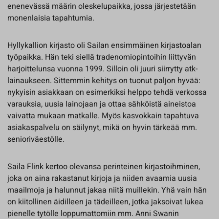
enenevässä määrin oleskelupaikka, jossa järjestetään
monenlaisia tapahtumia.
Hyllykallion kirjasto oli Sailan ensimmäinen kirjastoalan
työpaikka. Hän teki siellä tradenomiopintoihin liittyvän
harjoittelunsa vuonna 1999. Silloin oli juuri siirrytty atk-
lainaukseen. Sittemmin kehitys on tuonut paljon hyvää:
nykyisin asiakkaan on esimerkiksi helppo tehdä verkossa
varauksia, uusia lainojaan ja ottaa sähköistä aineistoa
vaivatta mukaan matkalle. Myös kasvokkain tapahtuva
asiakaspalvelu on säilynyt, mikä on hyvin tärkeää mm.
senioriväestölle.
Saila Flink kertoo olevansa perinteinen kirjastoihminen,
joka on aina rakastanut kirjoja ja niiden avaamia uusia
maailmoja ja halunnut jakaa niitä muillekin. Yhä vain hän
on kiitollinen äidilleen ja tädeilleen, jotka jaksoivat lukea
pienelle tytölle loppumattomiin mm. Anni Swanin