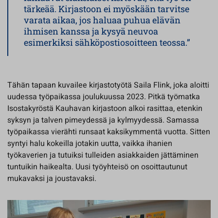
tärkeää. Kirjastoon ei myöskään tarvitse
varata aikaa, jos haluaa puhua elävän
ihmisen kanssa ja kysyä neuvoa
esimerkiksi sähköpostiosoitteen teossa.”
Tähän tapaan kuvailee kirjastotyötä Saila Flink, joka aloitti
uudessa työpaikassa joulukuussa 2023. Pitkä työmatka
Isostakyröstä Kauhavan kirjastoon alkoi rasittaa, etenkin
syksyn ja talven pimeydessä ja kylmyydessä. Samassa
työpaikassa vierähti runsaat kaksikymmentä vuotta. Sitten
syntyi halu kokeilla jotakin uutta, vaikka ihanien
työkaverien ja tutuiksi tulleiden asiakkaiden jättäminen
tuntuikin haikealta. Uusi työyhteisö on osoittautunut
mukavaksi ja joustavaksi.