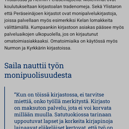
koulutukseltaan kirjastoalan tradenomeja. Sekä Ylistaron
että Peräseinäjoen kirjastot ovat monipalvelukirjastoja,
joissa palvellaan myös esimerkiksi Kelan lomakkeita
välittämällä. Kumpaankin kirjastoon asiakas pääsee myös
palveluaikojen ulkopuolella, jos on kirjautunut
omatoimiasiakkaaksi. Omatoimiaika on käytössä myös
Nurmon ja Kyrkkärin kirjastoissa.
Saila nauttii työn
monipuolisuudesta
”Kun on töissä kirjastossa, ei tarvitse
miettiä, onko työllä merkitystä. Kirjasto
on maksuton palvelu, jota ei voi korvata
millään muulla. Satutuokiossa tarinaan
uppoutuvat lapset ja korkeita kirjapinoja
lainaavat eläkeläiset kertovat, että työ on