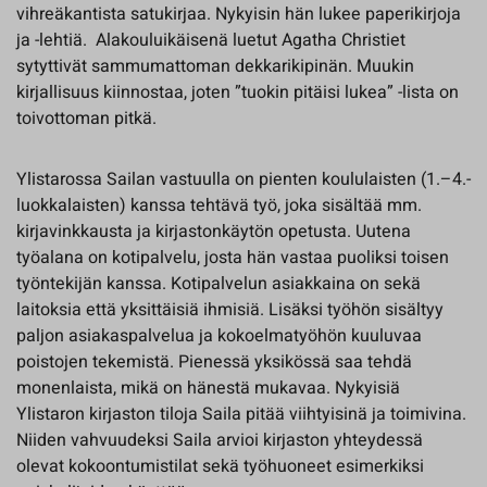
vihreäkantista satukirjaa. Nykyisin hän lukee paperikirjoja
ja -lehtiä. Alakouluikäisenä luetut Agatha Christiet
sytyttivät sammumattoman dekkarikipinän. Muukin
kirjallisuus kiinnostaa, joten ”tuokin pitäisi lukea” -lista on
toivottoman pitkä.
Ylistarossa Sailan vastuulla on pienten koululaisten (1.–4.-
luokkalaisten) kanssa tehtävä työ, joka sisältää mm.
kirjavinkkausta ja kirjastonkäytön opetusta. Uutena
työalana on kotipalvelu, josta hän vastaa puoliksi toisen
työntekijän kanssa. Kotipalvelun asiakkaina on sekä
laitoksia että yksittäisiä ihmisiä. Lisäksi työhön sisältyy
paljon asiakaspalvelua ja kokoelmatyöhön kuuluvaa
poistojen tekemistä. Pienessä yksikössä saa tehdä
monenlaista, mikä on hänestä mukavaa. Nykyisiä
Ylistaron kirjaston tiloja Saila pitää viihtyisinä ja toimivina.
Niiden vahvuudeksi Saila arvioi kirjaston yhteydessä
olevat kokoontumistilat sekä työhuoneet esimerkiksi