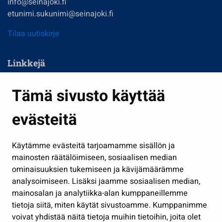
info@seinajoki.fi
etunimi.sukunimi@seinajoki.fi
Tilaa uutiskirje
Linkkejä
Asuminen ja ympäristö
Tämä sivusto käyttää
Kasvatus ja opetus
evästeitä
Kulttuuri ja liikunta
Hallinto
Käytämme evästeitä tarjoamamme sisällön ja
Työ ja yrittäminen
mainosten räätälöimiseen, sosiaalisen median
Osallistu ja asioi
ominaisuuksien tukemiseen ja kävijämäärämme
analysoimiseen. Lisäksi jaamme sosiaalisen median,
Näytä omat evästeasetukseni
mainosalan ja analytiikka-alan kumppaneillemme
tietoja siitä, miten käytät sivustoamme. Kumppanimme
Seuraa meitä
voivat yhdistää näitä tietoja muihin tietoihin, joita olet