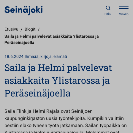
Haku
Valikko
Etusivu
/
Blogit
/
Saila ja Helmi palvelevat asiakkaita Ylistarossa ja
Peräseinäjoella
18.6.2024
Ihmisiä, kirjoja, elämää
Saila ja Helmi palvelevat
asiakkaita Ylistarossa ja
Peräseinäjoella
Saila Flink ja Helmi Rajala ovat Seinäjoen
kaupunginkirjaston uusia työntekijöitä. Kumpikin valittiin
pestiin eläköityneen työtä jatkamaan. Sailan työpaikka on
Ylistarossa ja Helmin Peräseinäjoella. Molemmat ovat