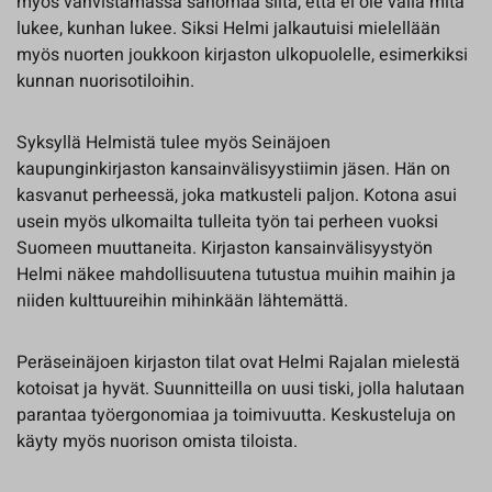
myös vahvistamassa sanomaa siitä, että ei ole väliä mitä
lukee, kunhan lukee. Siksi Helmi jalkautuisi mielellään
myös nuorten joukkoon kirjaston ulkopuolelle, esimerkiksi
kunnan nuorisotiloihin.
Syksyllä Helmistä tulee myös Seinäjoen
kaupunginkirjaston kansainvälisyystiimin jäsen. Hän on
kasvanut perheessä, joka matkusteli paljon. Kotona asui
usein myös ulkomailta tulleita työn tai perheen vuoksi
Suomeen muuttaneita. Kirjaston kansainvälisyystyön
Helmi näkee mahdollisuutena tutustua muihin maihin ja
niiden kulttuureihin mihinkään lähtemättä.
Peräseinäjoen kirjaston tilat ovat Helmi Rajalan mielestä
kotoisat ja hyvät. Suunnitteilla on uusi tiski, jolla halutaan
parantaa työergonomiaa ja toimivuutta. Keskusteluja on
käyty myös nuorison omista tiloista.