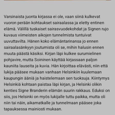
Varsinaista juonta kirjassa ei ole, vaan siinä kulkevat
vuoron perään kohtaukset sairaalassa ja eletty entinen
elämä. Välillä tuskaiset sairasvuodekohdat ja Signen rujo
kuvaus viimeisten aikojen tunnelmista tuntuivat
uuvuttavilta. Hänen koko elämäntarinansa jo ennen
sairaalasänkyyn joutumista oli se, mihin halusin ennen
muuta päästä käsiksi. Kirjan läpi kulkee surumielinen
pohjavire, mutta Soininen käyttää kirjassaan paljon
kauniita lauseita ja kuvia. Hän kirjoittaa elävästi, niin että
lukija pääsee mukaan vanhaan Helsinkiin kuulemaan
kaupungin ääniä ja haistelemaan sen tuoksuja. Kiintymys
Helsinkiä kohtaan paistaa läpi kirjan, ja Helsinki olikin
kenties Signe Branderin elämän suurin rakkaus. Eduksi on
siis, jos Helsinki on myös lukijalle tuttu paikka, mutta oli
niin tai näin, aikamatkalle ja tunnelmaan pääsee joka
tapauksessa mainiosti mukaan.