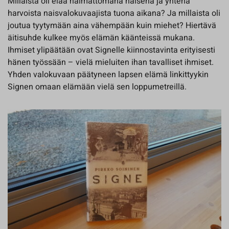
Millaista oli elää naimattomana naisena ja yhtenä
harvoista naisvalokuvaajista tuona aikana? Ja millaista oli
joutua tyytymään aina vähempään kuin miehet? Hiertävä
äitisuhde kulkee myös elämän käänteissä mukana.
Ihmiset ylipäätään ovat Signelle kiinnostavinta erityisesti
hänen työssään – vielä mieluiten ihan tavalliset ihmiset.
Yhden valokuvaan päätyneen lapsen elämä linkittyykin
Signen omaan elämään vielä sen loppumetreillä.