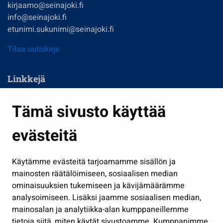
kirjaamo@seinajoki.fi
info@seinajoki.fi
etunimi.sukunimi@seinajoki.fi
Tilaa uutiskirje
Linkkejä
Asuminen ja ympäristö
Tämä sivusto käyttää
Kasvatus ja opetus
evästeitä
Kulttuuri ja liikunta
Hallinto
Käytämme evästeitä tarjoamamme sisällön ja
Työ ja yrittäminen
mainosten räätälöimiseen, sosiaalisen median
Osallistu ja asioi
ominaisuuksien tukemiseen ja kävijämäärämme
analysoimiseen. Lisäksi jaamme sosiaalisen median,
Näytä omat evästeasetukseni
mainosalan ja analytiikka-alan kumppaneillemme
tietoja siitä, miten käytät sivustoamme. Kumppanimme