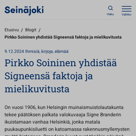
Haku
Valikko
Etusivu
/
Blogit
/
Pirkko Soininen yhdistää Signeensä faktoja ja mielikuvitusta
9.12.2024
Ihmisiä, kirjoja, elämää
Pirkko Soininen yhdistää
Signeensä faktoja ja
mielikuvitusta
On vuosi 1906, kun Helsingin muinaismuistolautakunta
tekee päätöksen palkata valokuvaaja Signe Branderin
ikuistamaan vanhaa Helsinkiä, jonka matala
puukaupunkisiluetti on katoamassa rakennusmyllerrysten