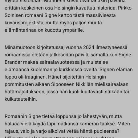
myötä historiaan. Branderin kuvat ovat tänäkin päivänä
erittäin keskeinen osa Helsingin kuvattua historiaa. Pirkko
Soinisen romaani Signe kertoo tästä massiivisesta
kuvausprojektista, mutta myös paljon muuta
elämäntarinaa on kudottu ympärille.
Minämuotoon kirjoitetussa, vuonna 2024 ilmestyneessä
romaanissa eletään jatkosodan päiviä, samalla kun Signe
Brander makaa sairaalavuoteessa ja muistelee
elämäänsä kuoleman jo kurkkiessa ovelta. Signen elämän
loppu oli traaginen. Hänet sijoitettiin Helsingin
pommitusten aikaan Sipooseen Nikkilän mielisairaalaan
hätämajoitukseen, jossa hän kuoli luultavasti nälkään tai
kulkutauteihin.
Romaanin Signe tietää loppunsa jo lähestyvän, mutta
haluaa vielä käydä läpi matkansa kameran taakse. Miten
rajaus, valo ja varjo alkoivat vetää häntä puoleensa?