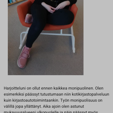
Harjoitteluni on ollut ennen kaikkea monipuolinen. Olen
esimerkiksi päässyt tutustumaan niin kotikirjastopalveluun
kuin kirjastoautotoimintaankin. Työn monipuolisuus on
välillä jopa yllättänyt. Aika ajoin olen astunut
mukavuusalueeni ulkopuolelle ja näin päässyt myös