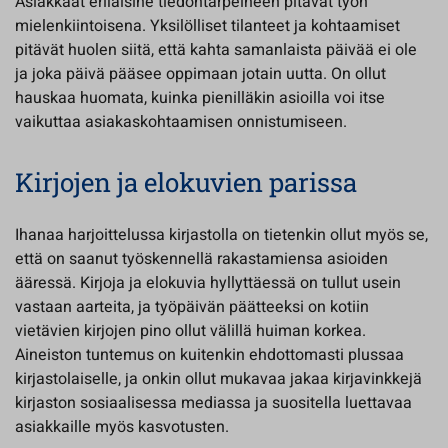
Asiakkaat erilaisine tiedontarpeineen pitävät työn
mielenkiintoisena. Yksilölliset tilanteet ja kohtaamiset
pitävät huolen siitä, että kahta samanlaista päivää ei ole
ja joka päivä pääsee oppimaan jotain uutta. On ollut
hauskaa huomata, kuinka pienilläkin asioilla voi itse
vaikuttaa asiakaskohtaamisen onnistumiseen.
Kirjojen ja elokuvien parissa
Ihanaa harjoittelussa kirjastolla on tietenkin ollut myös se,
että on saanut työskennellä rakastamiensa asioiden
ääressä. Kirjoja ja elokuvia hyllyttäessä on tullut usein
vastaan aarteita, ja työpäivän päätteeksi on kotiin
vietävien kirjojen pino ollut välillä huiman korkea.
Aineiston tuntemus on kuitenkin ehdottomasti plussaa
kirjastolaiselle, ja onkin ollut mukavaa jakaa kirjavinkkejä
kirjaston sosiaalisessa mediassa ja suositella luettavaa
asiakkaille myös kasvotusten.