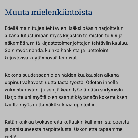
Muuta mielenkiintoista
Edellä mainittujen tehtävien lisäksi pääsin harjoitteluni
aikana tutustumaan myös kirjaston toimiston töihin ja
näkemään, mitä kirjastotoimenjohtajan tehtäviin kuuluu.
Sain myös nähdä, kuinka hankinta ja luettelointi
kirjastossa käytännössä toimivat.
Kokonaisuudessaan olen näiden kuukausien aikana
oppinut valtavasti uutta tästä työstä. Odotan innolla
valmistumistani ja sen jälkeen työelämään siirtymistä.
Harjoitteluni myötä olen saanut käytännön kokemuksen
kautta myös uutta näkökulmaa opintoihin.
Kiitän kaikkia työkavereita kultaakin kalliimmista opeista
ja onnistuneesta harjoittelusta. Uskon että tapaamme
vielä!