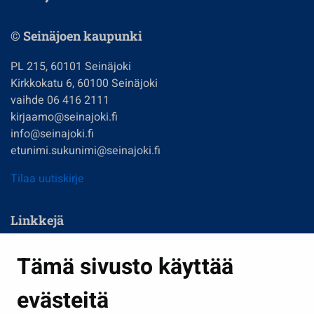
© Seinäjoen kaupunki
PL 215, 60101 Seinäjoki
Kirkkokatu 6, 60100 Seinäjoki
vaihde 06 416 2111
kirjaamo@seinajoki.fi
info@seinajoki.fi
etunimi.sukunimi@seinajoki.fi
Tilaa uutiskirje
Linkkejä
Asuminen ja ympäristö
Tämä sivusto käyttää
Kasvatus ja opetus
evästeitä
Kulttuuri ja liikunta