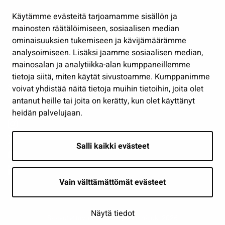
Hallinto
Käytämme evästeitä tarjoamamme sisällön ja
Työ ja yrittäminen
mainosten räätälöimiseen, sosiaalisen median
Osallistu ja asioi
ominaisuuksien tukemiseen ja kävijämäärämme
analysoimiseen. Lisäksi jaamme sosiaalisen median,
Näytä omat evästeasetukseni
mainosalan ja analytiikka-alan kumppaneillemme
tietoja siitä, miten käytät sivustoamme. Kumppanimme
Seuraa meitä
voivat yhdistää näitä tietoja muihin tietoihin, joita olet
antanut heille tai joita on kerätty, kun olet käyttänyt
heidän palvelujaan.
Salli kaikki evästeet
Vain välttämättömät evästeet
Näytä tiedot
Saavutettavuusseloste
| © Seinäjoki 2026