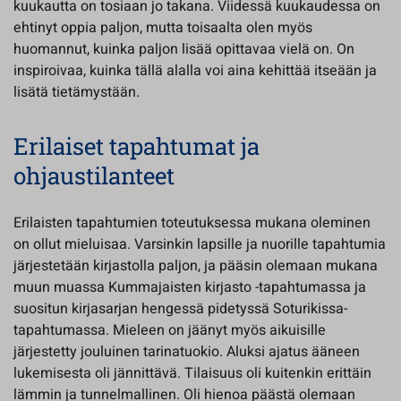
kuukautta on tosiaan jo takana. Viidessä kuukaudessa on
ehtinyt oppia paljon, mutta toisaalta olen myös
huomannut, kuinka paljon lisää opittavaa vielä on. On
inspiroivaa, kuinka tällä alalla voi aina kehittää itseään ja
lisätä tietämystään.
Erilaiset tapahtumat ja
ohjaustilanteet
Erilaisten tapahtumien toteutuksessa mukana oleminen
on ollut mieluisaa. Varsinkin lapsille ja nuorille tapahtumia
järjestetään kirjastolla paljon, ja pääsin olemaan mukana
muun muassa Kummajaisten kirjasto -tapahtumassa ja
suositun kirjasarjan hengessä pidetyssä Soturikissa-
tapahtumassa. Mieleen on jäänyt myös aikuisille
järjestetty jouluinen tarinatuokio. Aluksi ajatus ääneen
lukemisesta oli jännittävä. Tilaisuus oli kuitenkin erittäin
lämmin ja tunnelmallinen. Oli hienoa päästä olemaan