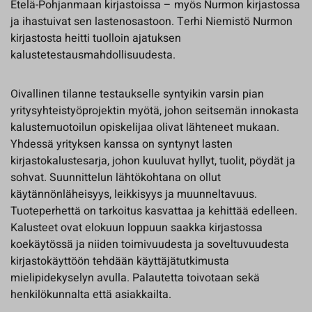
Etelä-Pohjanmaan kirjastoissa – myös Nurmon kirjastossa
ja ihastuivat sen lastenosastoon. Terhi Niemistö Nurmon
kirjastosta heitti tuolloin ajatuksen
kalustetestausmahdollisuudesta.
Oivallinen tilanne testaukselle syntyikin varsin pian
yritysyhteistyöprojektin myötä, johon seitsemän innokasta
kalustemuotoilun opiskelijaa olivat lähteneet mukaan.
Yhdessä yrityksen kanssa on syntynyt lasten
kirjastokalustesarja, johon kuuluvat hyllyt, tuolit, pöydät ja
sohvat. Suunnittelun lähtökohtana on ollut
käytännönläheisyys, leikkisyys ja muunneltavuus.
Tuoteperhettä on tarkoitus kasvattaa ja kehittää edelleen.
Kalusteet ovat elokuun loppuun saakka kirjastossa
koekäytössä ja niiden toimivuudesta ja soveltuvuudesta
kirjastokäyttöön tehdään käyttäjätutkimusta
mielipidekyselyn avulla. Palautetta toivotaan sekä
henkilökunnalta että asiakkailta.