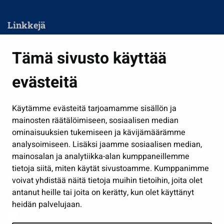
Linkkejä
Asuminen ja ympäristö
Tämä sivusto käyttää
Kasvatus ja opetus
evästeitä
Kulttuuri ja liikunta
Hallinto
Käytämme evästeitä tarjoamamme sisällön ja
Työ ja yrittäminen
mainosten räätälöimiseen, sosiaalisen median
Osallistu ja asioi
ominaisuuksien tukemiseen ja kävijämäärämme
analysoimiseen. Lisäksi jaamme sosiaalisen median,
Näytä omat evästeasetukseni
mainosalan ja analytiikka-alan kumppaneillemme
tietoja siitä, miten käytät sivustoamme. Kumppanimme
Seuraa meitä
voivat yhdistää näitä tietoja muihin tietoihin, joita olet
antanut heille tai joita on kerätty, kun olet käyttänyt
heidän palvelujaan.