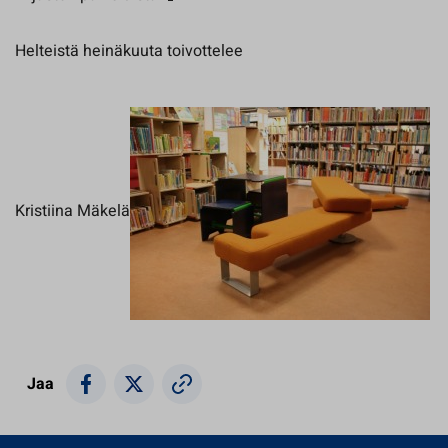
Helteistä heinäkuuta toivottelee
Kristiina Mäkelä
Jaa