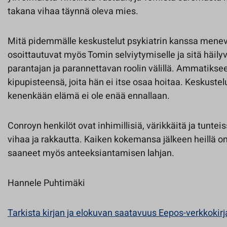
takana vihaa täynnä oleva mies.
Mitä pidemmälle keskustelut psykiatrin kanssa menev
osoittautuvat myös Tomin selviytymiselle ja sitä häil
parantajan ja parannettavan roolin välillä. Ammatikse
kipupisteensä, joita hän ei itse osaa hoitaa. Keskuste
kenenkään elämä ei ole enää ennallaan.
Conroyn henkilöt ovat inhimillisiä, värikkäitä ja tunte
vihaa ja rakkautta. Kaiken kokemansa jälkeen heillä on v
saaneet myös anteeksiantamisen lahjan.
Hannele Puhtimäki
Tarkista kirjan ja elokuvan saatavuus Eepos-verkkokirj