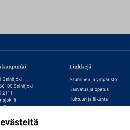
n kaupunki
Linkkejä
1 Seinäjoki
Asuminen ja ympäristö
 60100 Seinäjoki
Kasvatus ja opetus
6 2111
Kulttuuri ja liikunta
ajoki.fi
i.fi
Hallinto
imi@seinajoki.fi
evästeitä
Työ ja yrittäminen
je
Osallistu ja asioi