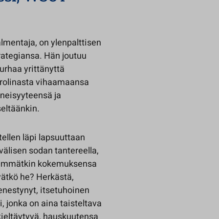
lmentaja, on ylenpalttisen
rategiansa. Hän joutuu
rhaa yrittänyttä
arolinasta vihaamaansa
neisyyteensä ja
seltäänkin.
ellen läpi lapsuuttaan
välisen sodan tantereella,
rveimmätkin kokemuksensa
yvätkö he? Herkästä,
nestynyt, itsetuhoinen
, jonka on aina taisteltava
 kieltäytyvä, hauskuutensa