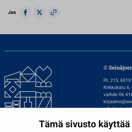
Jaa
© Seinäjoe
PL 215, 6010
Kirkkokatu 6,
vaihde 06 41
kirjaamo@sein
info@seinajok
etunimi.sukun
Tämä sivusto käyttää 
Tilaa uutiskir