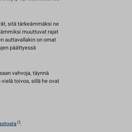
ät, sitä tärkeämmäksi ne
yvämmiksi muuttuvat rajat
en auttavallakin on omat
lujen päättyessä
issaan vahvoja, täynnä
ielä toivoa, sillä he ovat
astosta
.