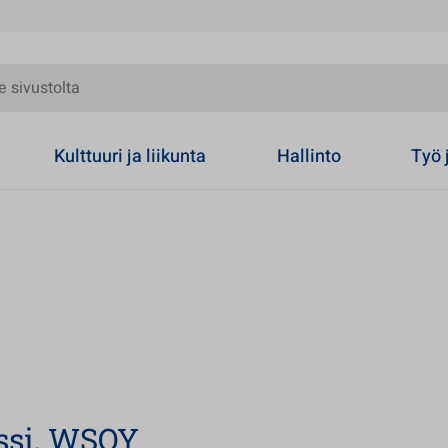
olta
Kulttuuri ja liikunta
Hallinto
Työ 
nssi, WSOY