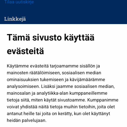
Tilaa uutiskirje
Linkkejä
Asuminen ja ympäristö
Tämä sivusto käyttää
Kasvatus ja opetus
evästeitä
Kulttuuri ja liikunta
Hallinto
Käytämme evästeitä tarjoamamme sisällön ja
Työ ja yrittäminen
mainosten räätälöimiseen, sosiaalisen median
Osallistu ja asioi
ominaisuuksien tukemiseen ja kävijämäärämme
analysoimiseen. Lisäksi jaamme sosiaalisen median,
Näytä omat evästeasetukseni
mainosalan ja analytiikka-alan kumppaneillemme
tietoja siitä, miten käytät sivustoamme. Kumppanimme
Seuraa meitä
voivat yhdistää näitä tietoja muihin tietoihin, joita olet
antanut heille tai joita on kerätty, kun olet käyttänyt
heidän palvelujaan.