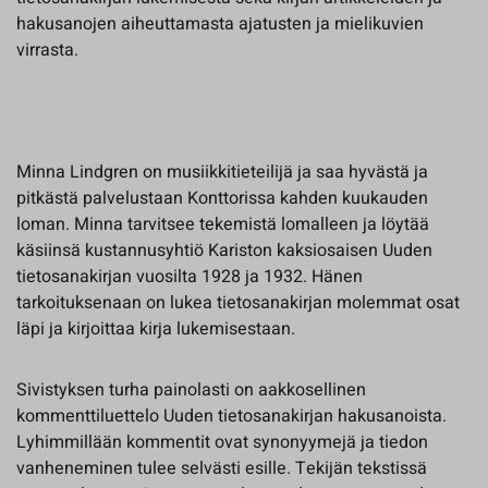
hakusanojen aiheuttamasta ajatusten ja mielikuvien
virrasta.
Minna Lindgren on musiikkitieteilijä ja saa hyvästä ja
pitkästä palvelustaan Konttorissa kahden kuukauden
loman. Minna tarvitsee tekemistä lomalleen ja löytää
käsiinsä kustannusyhtiö Kariston kaksiosaisen Uuden
tietosanakirjan vuosilta 1928 ja 1932. Hänen
tarkoituksenaan on lukea tietosanakirjan molemmat osat
läpi ja kirjoittaa kirja lukemisestaan.
Sivistyksen turha painolasti on aakkosellinen
kommenttiluettelo Uuden tietosanakirjan hakusanoista.
Lyhimmillään kommentit ovat synonyymejä ja tiedon
vanheneminen tulee selvästi esille. Tekijän tekstissä