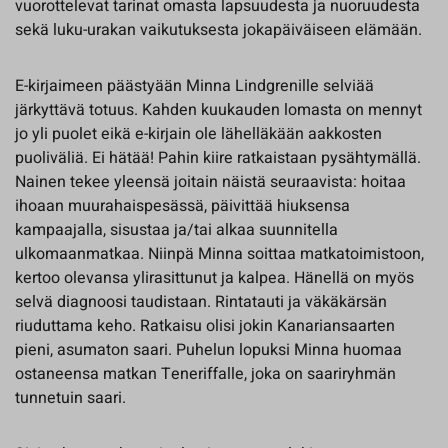
vuorottelevat tarinat omasta lapsuudesta ja nuoruudesta
sekä luku-urakan vaikutuksesta jokapäiväiseen elämään.
E-kirjaimeen päästyään Minna Lindgrenille selviää
järkyttävä totuus. Kahden kuukauden lomasta on mennyt
jo yli puolet eikä e-kirjain ole lähelläkään aakkosten
puoliväliä. Ei hätää! Pahin kiire ratkaistaan pysähtymällä.
Nainen tekee yleensä joitain näistä seuraavista: hoitaa
ihoaan muurahaispesässä, päivittää hiuksensa
kampaajalla, sisustaa ja/tai alkaa suunnitella
ulkomaanmatkaa. Niinpä Minna soittaa matkatoimistoon,
kertoo olevansa ylirasittunut ja kalpea. Hänellä on myös
selvä diagnoosi taudistaan. Rintatauti ja väkäkärsän
riuduttama keho. Ratkaisu olisi jokin Kanariansaarten
pieni, asumaton saari. Puhelun lopuksi Minna huomaa
ostaneensa matkan Teneriffalle, joka on saariryhmän
tunnetuin saari.