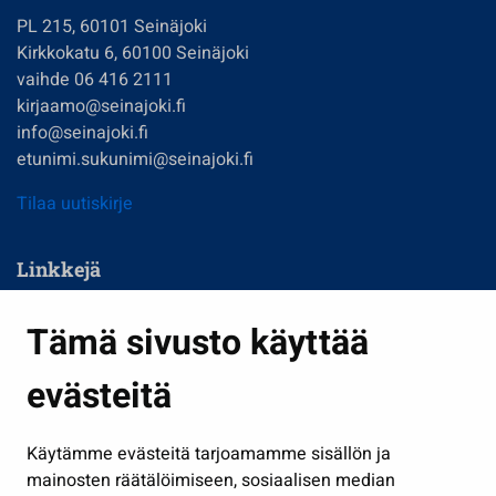
PL 215, 60101 Seinäjoki
Kirkkokatu 6, 60100 Seinäjoki
vaihde 06 416 2111
kirjaamo@seinajoki.fi
info@seinajoki.fi
etunimi.sukunimi@seinajoki.fi
Tilaa uutiskirje
Linkkejä
Asuminen ja ympäristö
Tämä sivusto käyttää
Kasvatus ja opetus
evästeitä
Kulttuuri ja liikunta
Hallinto
Käytämme evästeitä tarjoamamme sisällön ja
Työ ja yrittäminen
mainosten räätälöimiseen, sosiaalisen median