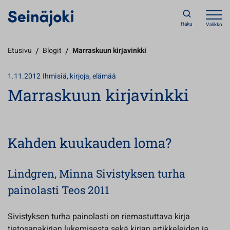
Haku
Valikko
Etusivu
/
Blogit
/
Marraskuun kirjavinkki
1.11.2012
Ihmisiä, kirjoja, elämää
Marraskuun kirjavinkki
Kahden kuukauden loma?
Lindgren, Minna Sivistyksen turha
painolasti Teos 2011
Sivistyksen turha painolasti on riemastuttava kirja
tietosanakirjan lukemisesta sekä kirjan artikkeleiden ja