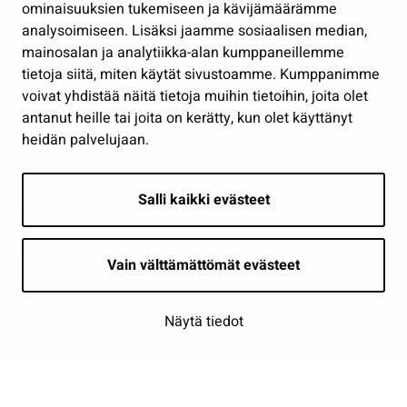
Osallistu ja asioi
ominaisuuksien tukemiseen ja kävijämäärämme
analysoimiseen. Lisäksi jaamme sosiaalisen median,
Näytä omat evästeasetukseni
mainosalan ja analytiikka-alan kumppaneillemme
tietoja siitä, miten käytät sivustoamme. Kumppanimme
Seuraa meitä
voivat yhdistää näitä tietoja muihin tietoihin, joita olet
antanut heille tai joita on kerätty, kun olet käyttänyt
heidän palvelujaan.
Salli kaikki evästeet
Vain välttämättömät evästeet
Näytä tiedot
Saavutettavuusseloste
| © Seinäjoki 2026