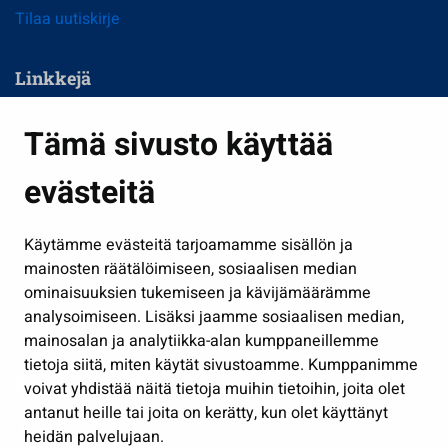
Tilaa uutiskirje
Linkkejä
Asuminen ja ympäristö
Tämä sivusto käyttää
Kasvatus ja opetus
evästeitä
Kulttuuri ja liikunta
Hallinto
Käytämme evästeitä tarjoamamme sisällön ja
Työ ja yrittäminen
mainosten räätälöimiseen, sosiaalisen median
Osallistu ja asioi
ominaisuuksien tukemiseen ja kävijämäärämme
analysoimiseen. Lisäksi jaamme sosiaalisen median,
Näytä omat evästeasetukseni
mainosalan ja analytiikka-alan kumppaneillemme
tietoja siitä, miten käytät sivustoamme. Kumppanimme
Seuraa meitä
voivat yhdistää näitä tietoja muihin tietoihin, joita olet
antanut heille tai joita on kerätty, kun olet käyttänyt
heidän palvelujaan.