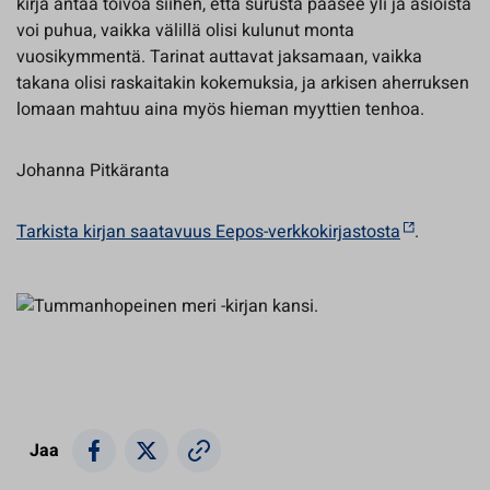
kirja antaa toivoa siihen, että surusta pääsee yli ja asioista
voi puhua, vaikka välillä olisi kulunut monta
vuosikymmentä. Tarinat auttavat jaksamaan, vaikka
takana olisi raskaitakin kokemuksia, ja arkisen aherruksen
lomaan mahtuu aina myös hieman myyttien tenhoa.
Johanna Pitkäranta
Tarkista kirjan saatavuus Eepos-verkkokirjastosta
.
Jaa