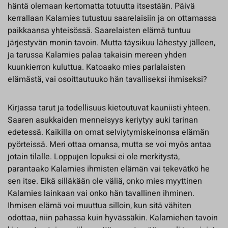
häntä olemaan kertomatta totuutta itsestään. Päivä
kerrallaan Kalamies tutustuu saarelaisiin ja on ottamassa
paikkaansa yhteisössä. Saarelaisten elämä tuntuu
järjestyvän monin tavoin. Mutta täysikuu lähestyy jälleen,
ja tarussa Kalamies palaa takaisin mereen yhden
kuunkierron kuluttua. Katoaako mies parlalaisten
elämästä, vai osoittautuuko hän tavalliseksi ihmiseksi?
Kirjassa tarut ja todellisuus kietoutuvat kauniisti yhteen.
Saaren asukkaiden menneisyys keriytyy auki tarinan
edetessä. Kaikilla on omat selviytymiskeinonsa elämän
pyörteissä. Meri ottaa omansa, mutta se voi myös antaa
jotain tilalle. Loppujen lopuksi ei ole merkitystä,
parantaako Kalamies ihmisten elämän vai tekevätkö he
sen itse. Eikä silläkään ole väliä, onko mies myyttinen
Kalamies lainkaan vai onko hän tavallinen ihminen.
Ihmisen elämä voi muuttua silloin, kun sitä vähiten
odottaa, niin pahassa kuin hyvässäkin. Kalamiehen tavoin