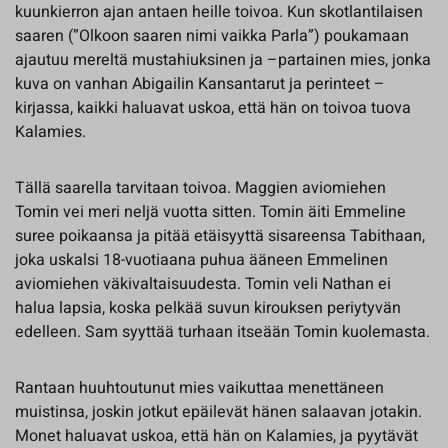
kuunkierron ajan antaen heille toivoa. Kun skotlantilaisen
saaren (”Olkoon saaren nimi vaikka Parla”) poukamaan
ajautuu mereltä mustahiuksinen ja –partainen mies, jonka
kuva on vanhan Abigailin Kansantarut ja perinteet –
kirjassa, kaikki haluavat uskoa, että hän on toivoa tuova
Kalamies.
Tällä saarella tarvitaan toivoa. Maggien aviomiehen
Tomin vei meri neljä vuotta sitten. Tomin äiti Emmeline
suree poikaansa ja pitää etäisyyttä sisareensa Tabithaan,
joka uskalsi 18-vuotiaana puhua ääneen Emmelinen
aviomiehen väkivaltaisuudesta. Tomin veli Nathan ei
halua lapsia, koska pelkää suvun kirouksen periytyvän
edelleen. Sam syyttää turhaan itseään Tomin kuolemasta.
Rantaan huuhtoutunut mies vaikuttaa menettäneen
muistinsa, joskin jotkut epäilevät hänen salaavan jotakin.
Monet haluavat uskoa, että hän on Kalamies, ja pyytävät