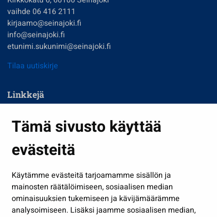
vaihde 06 416 2111
kirjaamo@seinajoki.fi
info@seinajoki.fi
etunimi.sukunimi@seinajoki.fi
Tilaa uutiskirje
Linkkejä
Asuminen ja ympäristö
Tämä sivusto käyttää
Kasvatus ja opetus
evästeitä
Kulttuuri ja liikunta
Hallinto
Käytämme evästeitä tarjoamamme sisällön ja
Työ ja yrittäminen
mainosten räätälöimiseen, sosiaalisen median
Osallistu ja asioi
ominaisuuksien tukemiseen ja kävijämäärämme
analysoimiseen. Lisäksi jaamme sosiaalisen median,
Näytä omat evästeasetukseni