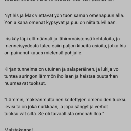
Nyt Iris ja Max viettävät yön tuon saman omenapuun alla.
Yön aikana omenat kypsyvät ja puu on niitä tulvillaan.
Iris käy läpi elämäänsä ja lähimmäistensä kohtaloita, ja
menneisyydestä tulee esiin paljon kipeitä asioita, jotka Iris
on painanut kauas mielensä pohjalle.
Kirjan tunnelma on utuinen ja salaperäinen, ja lukija voi
tuntea auringon lämmön ihollaan ja haistaa puutarhan
huumaavat tuoksut.
”Lämmin, makeanmultainen keitettyjen omenoiden tuoksu
levisi talon joka nurkkaan, ja jopa sängyt ja verhot
tuoksuivat siltä. Se oli taivaallista omenahilloa.”
Maistakaapa!