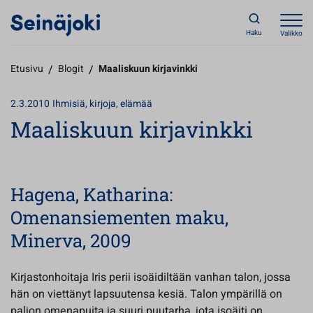
Haku
Valikko
Etusivu
/
Blogit
/
Maaliskuun kirjavinkki
2.3.2010
Ihmisiä, kirjoja, elämää
Maaliskuun kirjavinkki
Hagena, Katharina:
Omenansiementen maku,
Minerva, 2009
Kirjastonhoitaja Iris perii isoäidiltään vanhan talon, jossa
hän on viettänyt lapsuutensa kesiä. Talon ympärillä on
paljon omenapuita ja suuri puutarha, jota isoäiti on