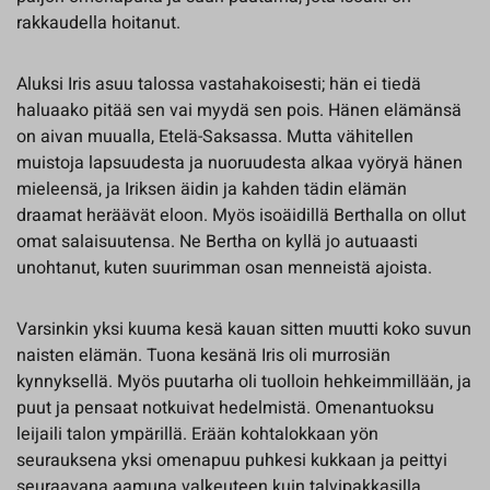
rakkaudella hoitanut.
Aluksi Iris asuu talossa vastahakoisesti; hän ei tiedä
haluaako pitää sen vai myydä sen pois. Hänen elämänsä
on aivan muualla, Etelä-Saksassa. Mutta vähitellen
muistoja lapsuudesta ja nuoruudesta alkaa vyöryä hänen
mieleensä, ja Iriksen äidin ja kahden tädin elämän
draamat heräävät eloon. Myös isoäidillä Berthalla on ollut
omat salaisuutensa. Ne Bertha on kyllä jo autuaasti
unohtanut, kuten suurimman osan menneistä ajoista.
Varsinkin yksi kuuma kesä kauan sitten muutti koko suvun
naisten elämän. Tuona kesänä Iris oli murrosiän
kynnyksellä. Myös puutarha oli tuolloin hehkeimmillään, ja
puut ja pensaat notkuivat hedelmistä. Omenantuoksu
leijaili talon ympärillä. Erään kohtalokkaan yön
seurauksena yksi omenapuu puhkesi kukkaan ja peittyi
seuraavana aamuna valkeuteen kuin talvipakkasilla.