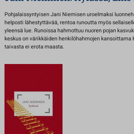
Pohjalaissyntyisen Jani Niemisen uroelmaksi luonneh
helposti lähestyttävää, rentoa runoutta myös sellaiselle 
yleensä lue. Runoissa hahmottuu nuoren pojan kasvuk
keskus on värikkäiden henkilöhahmojen kansoittama K
taivasta ei erota maasta.