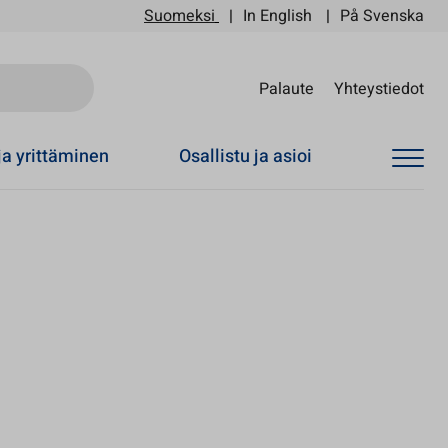
Suomeksi
In English
På Svenska
Sii
Palaute
Yhteystiedot
ja yrittäminen
Osallistu ja asioi