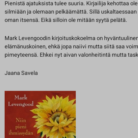
Pienistä ajatuksista tulee suuria. Kirjailija kehottaa 
silmiään ja olemaan pelkäämättä. Sillä uskaltaessaa
oman itsensä. Eikä silloin ole mitään syytä pelätä.
Mark Levengoodin kirjoituskokoelma on hyväntuulinen,
elämänuskoinen, ehkä jopa naiivi mutta siitä saa voi
pimeyteensä. Ehkei nyt aivan valonheitintä mutta tas
Jaana Savela