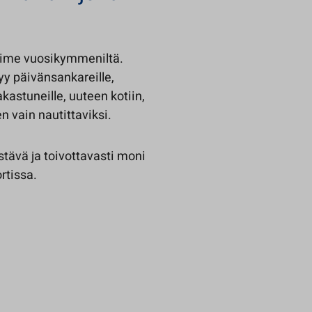
viime vuosikymmeniltä.
yy päivänsankareille,
kastuneille, uuteen kotiin,
en vain nautittaviksi.
stävä ja toivottavasti moni
rtissa.