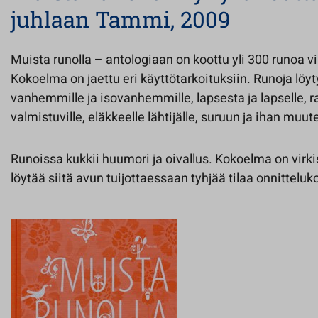
juhlaan Tammi, 2009
Muista runolla – antologiaan on koottu yli 300 runoa 
Kokoelma on jaettu eri käyttötarkoituksiin. Runoja löyt
vanhemmille ja isovanhemmille, lapsesta ja lapselle, ra
valmistuville, eläkkeelle lähtijälle, suruun ja ihan muut
Runoissa kukkii huumori ja oivallus. Kokoelma on virki
löytää siitä avun tuijottaessaan tyhjää tilaa onnitteluko