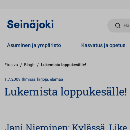
Hae sivust
Asuminen ja ympäristö
Kasvatus ja opetus
Etusivu
/
Blogit
/
Lukemista loppukesälle!
1.7.2009
Ihmisiä, kirjoja, elämää
Lukemista loppukesälle!
Jani Nieminen: Kylässä, Like