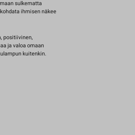
olemaan sulkematta
n kohdata ihmisen näkee
 positiivinen,
maa ja valoa omaan
kulampun kuitenkin.