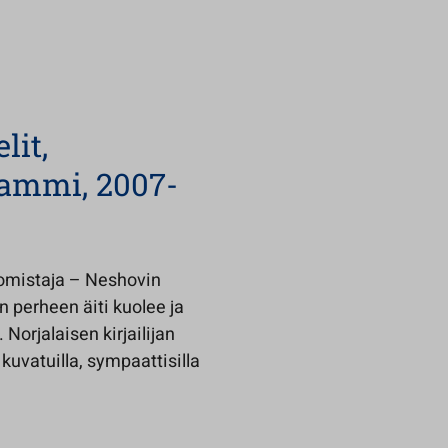
lit,
Tammi, 2007-
 somistaja – Neshovin
 perheen äiti kuolee ja
Norjalaisen kirjailijan
kuvatuilla, sympaattisilla