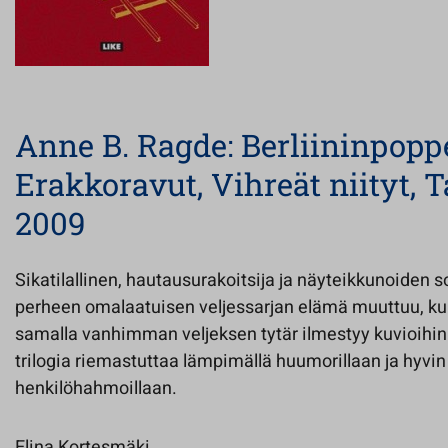
Anne B. Ragde: Berliininpoppe
Erakkoravut, Vihreät niityt, 
2009
Sikatilallinen, hautausurakoitsija ja näyteikkunoiden
perheen omalaatuisen veljessarjan elämä muuttuu, kun
samalla vanhimman veljeksen tytär ilmestyy kuvioihin. 
trilogia riemastuttaa lämpimällä huumorillaan ja hyvin 
henkilöhahmoillaan.
Elina Kortesmäki