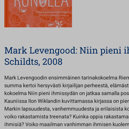
Mark Levengood: Niin pieni 
Schildts, 2008
Mark Levengoodin ensimmäinen tarinakokoelma Riemu
summa kertoi hersyvästi kirjailijan perheestä, elämäs
kokoelma Niin pieni ihmissydän on jatkaa samalla positi
Kauniissa Ilon Wiklandin kuvittamassa kirjassa on pieni
Markin lapsuudesta, vanhemmuudesta ja erilaisista ko
voiko rakastamista treenata? Kuinka oppia rakastam
ihmisiä? Voiko maailman vanhimman ihmisen kuolema 