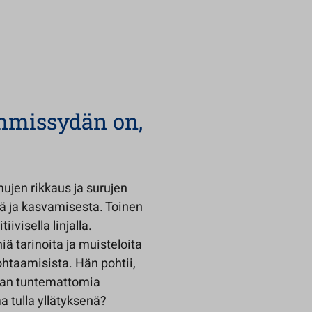
ihmissydän on,
jen rikkaus ja surujen
tä ja kasvamisesta. Toinen
ivisella linjalla.
ä tarinoita ja muisteloita
htaamisista. Hän pohtii,
aan tuntemattomia
tulla yllätyksenä?