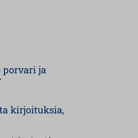
porvari ja
7
a kirjoituksia,