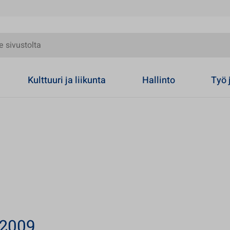
olta
Kulttuuri ja liikunta
Hallinto
Työ 
 2009