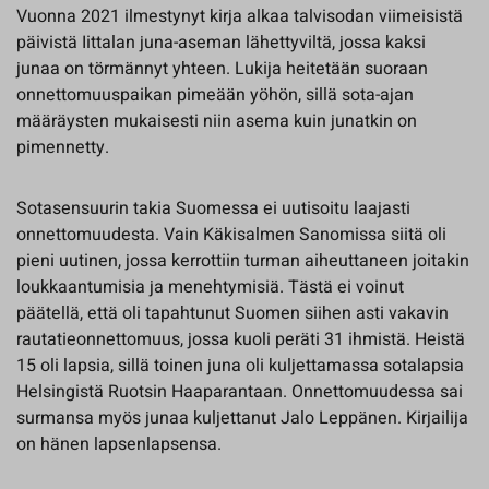
Vuonna 2021 ilmestynyt kirja alkaa talvisodan viimeisistä
päivistä Iittalan juna-aseman lähettyviltä, jossa kaksi
junaa on törmännyt yhteen. Lukija heitetään suoraan
onnettomuuspaikan pimeään yöhön, sillä sota-ajan
määräysten mukaisesti niin asema kuin junatkin on
pimennetty.
Sotasensuurin takia Suomessa ei uutisoitu laajasti
onnettomuudesta. Vain Käkisalmen Sanomissa siitä oli
pieni uutinen, jossa kerrottiin turman aiheuttaneen joitakin
loukkaantumisia ja menehtymisiä. Tästä ei voinut
päätellä, että oli tapahtunut Suomen siihen asti vakavin
rautatieonnettomuus, jossa kuoli peräti 31 ihmistä. Heistä
15 oli lapsia, sillä toinen juna oli kuljettamassa sotalapsia
Helsingistä Ruotsin Haaparantaan. Onnettomuudessa sai
surmansa myös junaa kuljettanut Jalo Leppänen. Kirjailija
on hänen lapsenlapsensa.