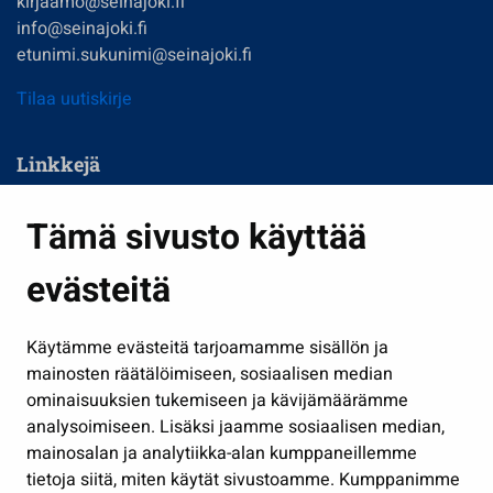
kirjaamo@seinajoki.fi
info@seinajoki.fi
etunimi.sukunimi@seinajoki.fi
Tilaa uutiskirje
Linkkejä
Asuminen ja ympäristö
Tämä sivusto käyttää
Kasvatus ja opetus
evästeitä
Kulttuuri ja liikunta
Hallinto
Käytämme evästeitä tarjoamamme sisällön ja
Työ ja yrittäminen
mainosten räätälöimiseen, sosiaalisen median
Osallistu ja asioi
ominaisuuksien tukemiseen ja kävijämäärämme
analysoimiseen. Lisäksi jaamme sosiaalisen median,
Näytä omat evästeasetukseni
mainosalan ja analytiikka-alan kumppaneillemme
tietoja siitä, miten käytät sivustoamme. Kumppanimme