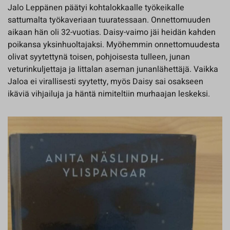
Jalo Leppänen päätyi kohtalokkaalle työkeikalle
sattumalta työkaveriaan tuuratessaan. Onnettomuuden
aikaan hän oli 32-vuotias. Daisy-vaimo jäi heidän kahden
poikansa yksinhuoltajaksi. Myöhemmin onnettomuudesta
olivat syytettynä toisen, pohjoisesta tulleen, junan
veturinkuljettaja ja Iittalan aseman junanlähettäjä. Vaikka
Jaloa ei virallisesti syytetty, myös Daisy sai osakseen
ikäviä vihjailuja ja häntä nimiteltiin murhaajan leskeksi.