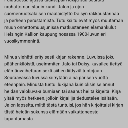
Palattaessa ajassa taaksepäin lukija saa seurata
rauhattoman stadin kundi Jalon ja ujon
suomenruotsalaisen maalaistyttö Daisyn rakkaustarinaa
ja perheen perustamista. Tutuiksi tulevat myös muutaman
muun onnettomuusjunissa matkustaneen elämänkulut
Helsingin Kallion kaupunginosassa 1900-luvun eri
vuosikymmeninä.
Minua viehätti erityisesti kirjan rakenne. Luvuissa joku
päähenkilöistä, useimmiten Jalo tai Daisy, kuvailee tiettyä
elämänvaihettaan sekä siihen liittyviä tuntojaan.
Seuraavassa luvussa siirrytään aina parisen vuotta
eteenpäin. Minusta tuntui lukijana kuin olisin selannut
heidän valokuva-albumiaan tai saanut heiltä kirjeitä. Kirja
yltää myös hetkeen, jolloin kirjailija tiedustelee isältään,
Jalon lapselta, miltä tästä tuntuisi, jos hän kirjoittaisi kirjan
tästä heidän sukunsa elämään vaikuttaneesta
tapahtumasta.