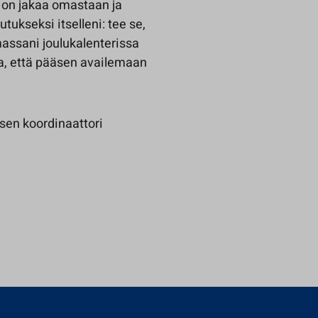
la on jakaa omastaan ja
tukseksi itselleni: tee se,
massani joulukalenterissa
aa, että pääsen availemaan
sen koordinaattori