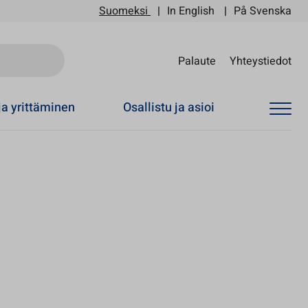
Suomeksi
In English
På Svenska
Sii
Palaute
Yhteystiedot
ja yrittäminen
Osallistu ja asioi