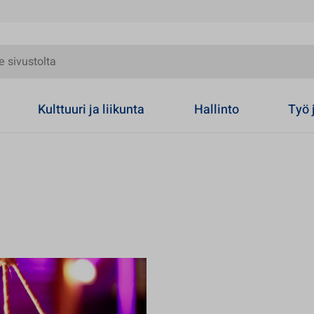
olta
Kulttuuri ja liikunta
Hallinto
Työ 