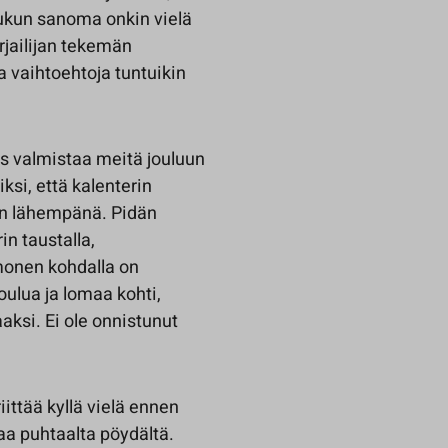
uukun sanoma onkin vielä
irjailijan tekemän
ka vaihtoehtoja tuntuikin
us valmistaa meitä jouluun
iksi, että kalenterin
an lähempänä. Pidän
in taustalla,
 monen kohdalla on
oulua ja lomaa kohti,
ksi. Ei ole onnistunut
ittää kyllä vielä ennen
ttaa puhtaalta pöydältä.