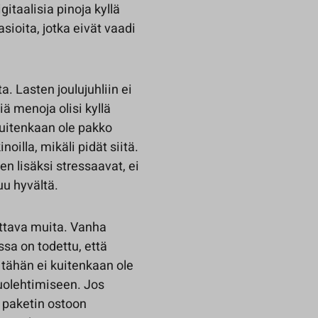
taalisia pinoja kyllä
sioita, jotka eivät vaadi
. Lasten joulujuhliin ei
ä menoja olisi kyllä
kuitenkaan ole pakko
oilla, mikäli pidät siitä.
n lisäksi stressaavat, ei
uu hyvältä.
tettava muita. Vanha
ssa on todettu, että
tähän ei kuitenkaan ole
uolehtimiseen. Jos
i paketin ostoon