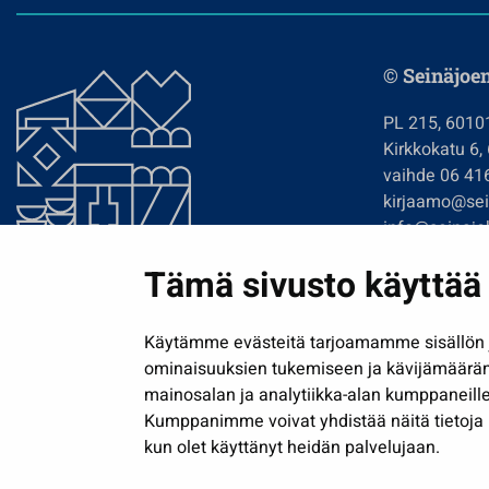
© Seinäjoe
PL 215, 6010
Kirkkokatu 6,
vaihde 06 41
kirjaamo@sein
info@seinajok
etunimi.sukun
Tämä sivusto käyttää 
Tilaa uutiskir
Käytämme evästeitä tarjoamamme sisällön j
ominaisuuksien tukemiseen ja kävijämäärä
mainosalan ja analytiikka-alan kumppaneille
Kumppanimme voivat yhdistää näitä tietoja muih
kun olet käyttänyt heidän palvelujaan.