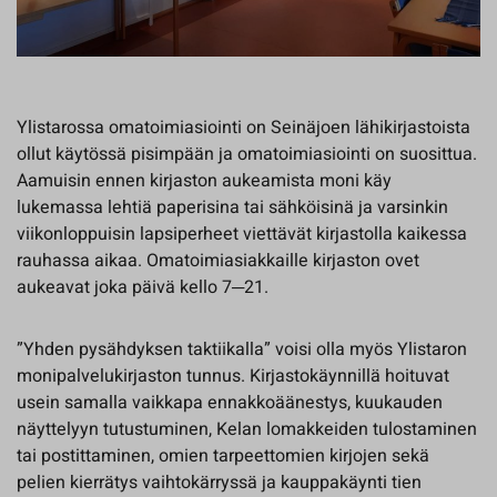
Ylistarossa omatoimiasiointi on Seinäjoen lähikirjastoista
ollut käytössä pisimpään ja omatoimiasiointi on suosittua.
Aamuisin ennen kirjaston aukeamista moni käy
lukemassa lehtiä paperisina tai sähköisinä ja varsinkin
viikonloppuisin lapsiperheet viettävät kirjastolla kaikessa
rauhassa aikaa. Omatoimiasiakkaille kirjaston ovet
aukeavat joka päivä kello 7─21.
”Yhden pysähdyksen taktiikalla” voisi olla myös Ylistaron
monipalvelukirjaston tunnus. Kirjastokäynnillä hoituvat
usein samalla vaikkapa ennakkoäänestys, kuukauden
näyttelyyn tutustuminen, Kelan lomakkeiden tulostaminen
tai postittaminen, omien tarpeettomien kirjojen sekä
pelien kierrätys vaihtokärryssä ja kauppakäynti tien