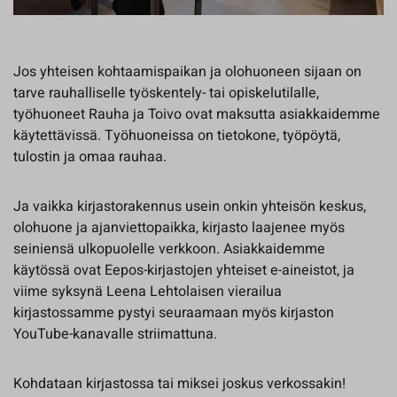
Jos yhteisen kohtaamispaikan ja olohuoneen sijaan on
tarve rauhalliselle työskentely- tai opiskelutilalle,
työhuoneet Rauha ja Toivo ovat maksutta asiakkaidemme
käytettävissä. Työhuoneissa on tietokone, työpöytä,
tulostin ja omaa rauhaa.
Ja vaikka kirjastorakennus usein onkin yhteisön keskus,
olohuone ja ajanviettopaikka, kirjasto laajenee myös
seiniensä ulkopuolelle verkkoon. Asiakkaidemme
käytössä ovat Eepos-kirjastojen yhteiset e-aineistot, ja
viime syksynä Leena Lehtolaisen vierailua
kirjastossamme pystyi seuraamaan myös kirjaston
YouTube-kanavalle striimattuna.
Kohdataan kirjastossa tai miksei joskus verkossakin!