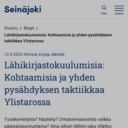
Haku
Valikko
Etusivu
/
Blogit
/
Lähikirjastokuulumisia: Kohtaamisia ja yhden pysähdyksen
taktiikkaa Ylistarossa
12.4.2023
Ihmisiä, kirjoja, elämää
Lähikirjastokuulumisia:
Kohtaamisia ja yhden
pysähdyksen taktiikkaa
Ylistarossa
Työskentelytila? Näyttely? Omatoimiasiointia vaikka
pääsiäissunnuntaina? Aina silloin tällöin joku yllättyy,