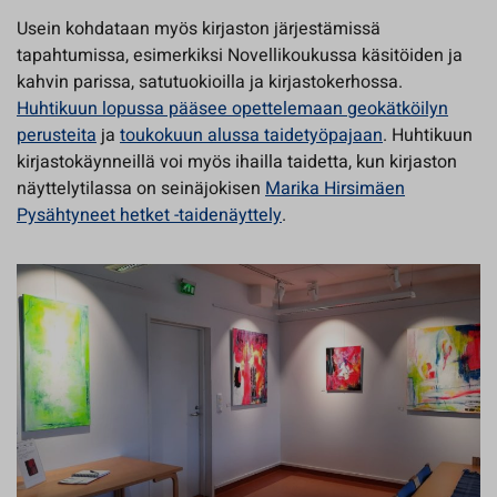
Usein kohdataan myös kirjaston järjestämissä
tapahtumissa, esimerkiksi Novellikoukussa käsitöiden ja
kahvin parissa, satutuokioilla ja kirjastokerhossa.
Huhtikuun lopussa pääsee opettelemaan geokätköilyn
perusteita
ja
toukokuun alussa taidetyöpajaan
. Huhtikuun
kirjastokäynneillä voi myös ihailla taidetta, kun kirjaston
näyttelytilassa on seinäjokisen
Marika Hirsimäen
Pysähtyneet hetket -taidenäyttely
.