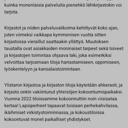
kuinka monenlaisia palveluita pienehkö lähikirjastokin voi
tarjota.
Kirjastot ja niiden palveluvalikoima kehittyvät koko ajan,
joten viimeksi vaikkapa kymmenisen vuotta sitten
kirjastossa vieraillut saattaakin yllättyä. Muutoksen
taustalla ovat asiakkaiden moninaiset tarpeet sekä toiveet
ja kirjastojen toimintaa ohjaava laki, joka esimerkiksi
velvoittaa tarjoamaan tiloja harrastamiseen, oppimiseen,
työskentelyyn ja kansalaistoimintaan.
Ylistaron kirjastoa ja kirjaston tiloja käytetään ahkerasti, ja
kirjasto onkin vakiintunut yhteisöjen kokoontumispaikaksi.
Vuonna 2022 tiloissamme kokoonnuttiin noin viisisataa
kertaa! Lapsiperheet tapaavat toisiaan perhekahvilassa,
ikäihmiset virkistystoiminnassa, ja kokoustiloissa
kokoontuvat monet paikalliset yhdistykset.