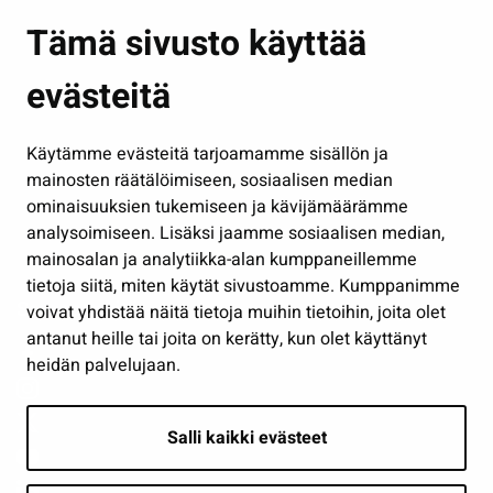
Asuminen ja ympäristö
Tämä sivusto käyttää
Kasvatus ja opetus
evästeitä
Kulttuuri ja liikunta
Hallinto
Käytämme evästeitä tarjoamamme sisällön ja
Työ ja yrittäminen
mainosten räätälöimiseen, sosiaalisen median
ominaisuuksien tukemiseen ja kävijämäärämme
Osallistu ja asioi
analysoimiseen. Lisäksi jaamme sosiaalisen median,
Näytä omat evästeasetukseni
mainosalan ja analytiikka-alan kumppaneillemme
tietoja siitä, miten käytät sivustoamme. Kumppanimme
Seuraa meitä
voivat yhdistää näitä tietoja muihin tietoihin, joita olet
antanut heille tai joita on kerätty, kun olet käyttänyt
heidän palvelujaan.
Salli kaikki evästeet