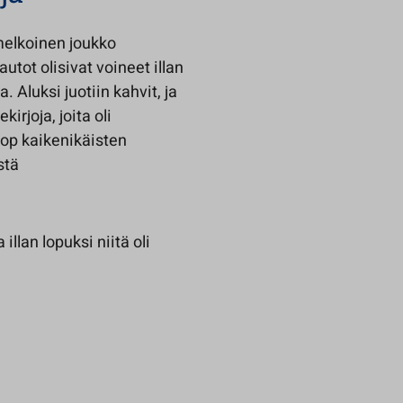
melkoinen joukko
utot olisivat voineet illan
 Aluksi juotiin kahvit, ja
irjoja, joita oli
pop kaikenikäisten
stä
illan lopuksi niitä oli