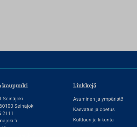
n kaupunki
Linkkejä
1 Seinäjoki
Asuminen ja ympäristö
 60100 Seinäjoki
Kasvatus ja opetus
6 2111
Kulttuuri ja liikunta
ajoki.fi
i.fi
Hallinto
imi@seinajoki.fi