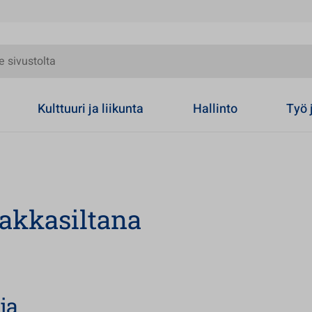
olta
Kulttuuri ja liikunta
Hallinto
Työ 
pakkasiltana
ja