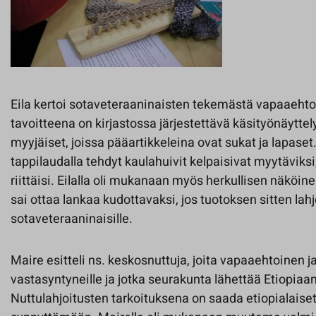
Eila kertoi sotaveteraaninaisten tekemästä vapaaeht
tavoitteena on kirjastossa järjestettävä käsityönäyttely
myyjäiset, joissa pääartikkeleina ovat sukat ja lapaset
tappilaudalla tehdyt kaulahuivit kelpaisivat myytäviksi,
riittäisi. Eilalla oli mukanaan myös herkullisen näköine
sai ottaa lankaa kudottavaksi, jos tuotoksen sitten lahj
sotaveteraaninaisille.
Maire esitteli ns. keskosnuttuja, joita vapaaehtoinen j
vastasyntyneille ja jotka seurakunta lähettää Etiopiaa
Nuttulahjoitusten tarkoituksena on saada etiopialaiset