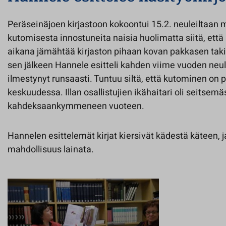
Peräseinäjoen kirjastoon kokoontui 15.2. neuleiltaan 
kutomisesta innostuneita naisia huolimatta siitä, että a
aikana jämähtää kirjaston pihaan kovan pakkasen takia.
sen jälkeen Hannele esitteli kahden viime vuoden neulek
ilmestynyt runsaasti. Tuntuu siltä, että kutominen on 
keskuudessa. Illan osallistujien ikähaitari oli seitsemä
kahdeksaankymmeneen vuoteen.
Hannelen esittelemät kirjat kiersivät kädestä käteen, ja 
mahdollisuus lainata.