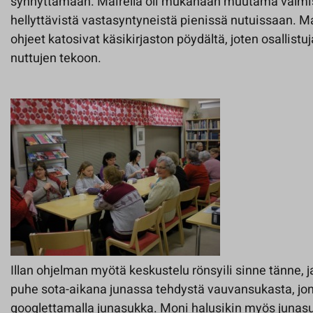
synnyttämään. Mairella oli mukanaan muutama valmis
hellyttävistä vastasyntyneistä pienissä nutuissaan. Ma
ohjeet katosivat käsikirjaston pöydältä, joten osallistuj
nuttujen tekoon.
Illan ohjelman myötä keskustelu rönsyili sinne tänne, j
puhe sota-aikana junassa tehdystä vauvansukasta, jonk
googlettamalla junasukka. Moni halusikin myös juna