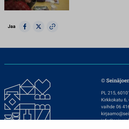
Jaa
© Seinäjoe
PL 215, 6010
Kirkkokatu 6,
vaihde 06 41
kirjaamo@sein
info@seinajok
etunimi.sukun