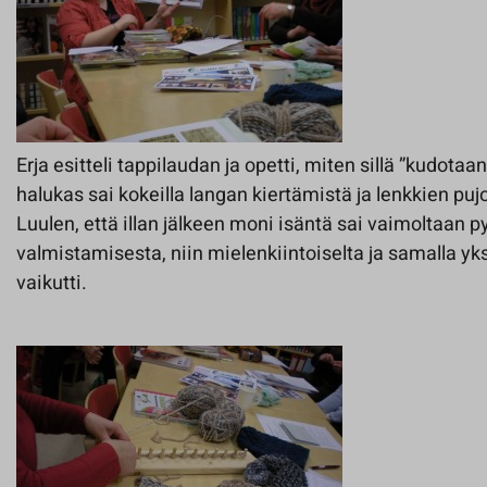
Erja esitteli tappilaudan ja opetti, miten sillä ”kudota
halukas sai kokeilla langan kiertämistä ja lenkkien pu
Luulen, että illan jälkeen moni isäntä sai vaimoltaan 
valmistamisesta, niin mielenkiintoiselta ja samalla yk
vaikutti.