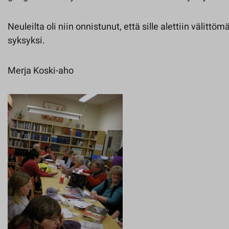
Neuleilta oli niin onnistunut, että sille alettiin välittöm
syksyksi.
Merja Koski-aho