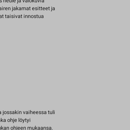
 neule ja valokuvia
iren jakamat esitteet ja
at taisivat innostua
a jossakin vaiheessa tuli
a ohje löytyi
sukan ohjeen mukaansa.