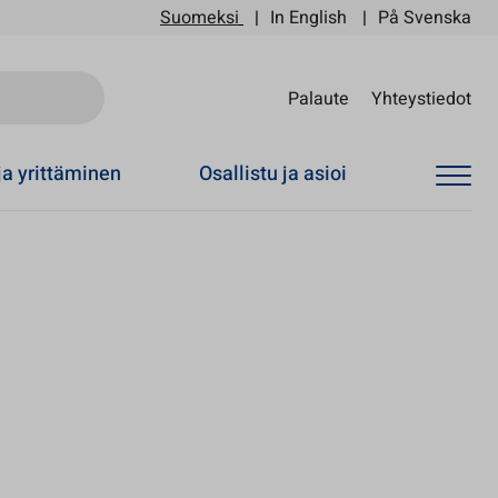
Suomeksi
In English
På Svenska
Sii
Palaute
Yhteystiedot
ja yrittäminen
Osallistu ja asioi