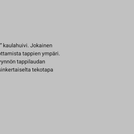
an” kaulahuivi. Jokainen
jottamista tappien ympäri.
pyynnön tappilaudan
sinkertaiselta tekotapa