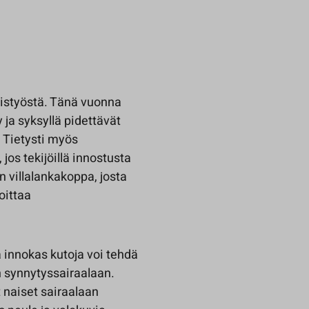
oistyöstä. Tänä vuonna
 ja syksyllä pidettävät
. Tietysti myös
 jos tekijöillä innostusta
n villalankakoppa, josta
oittaa
a innokas kutoja voi tehdä
n synnytyssairaalaan.
 naiset sairaalaan