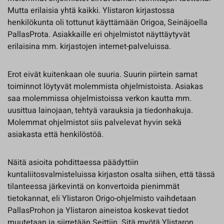
Mutta erilaisia yhtä kaikki. Ylistaron kirjastossa
henkilökunta oli tottunut käyttämään Origoa, Seinäjoella
PallasProta. Asiakkaille eri ohjelmistot näyttäytyvät
erilaisina mm. kirjastojen internet-palveluissa.
Erot eivät kuitenkaan ole suuria. Suurin piirtein samat
toiminnot löytyvät molemmista ohjelmistoista. Asiakas
saa molemmissa ohjelmistoissa verkon kautta mm.
uusittua lainojaan, tehtyä varauksia ja tiedonhakuja.
Molemmat ohjelmistot siis palvelevat hyvin sekä
asiakasta että henkilöstöä.
Näitä asioita pohdittaessa päädyttiin
kuntaliitosvalmisteluissa kirjaston osalta siihen, että tässä
tilanteessa järkevintä on konvertoida pienimmät
tietokannat, eli Ylistaron Origo-ohjelmisto vaihdetaan
PallasProhon ja Ylistaron aineistoa koskevat tiedot
muutetaan ja siirretään Seittiin. Sitä myötä Ylistaron