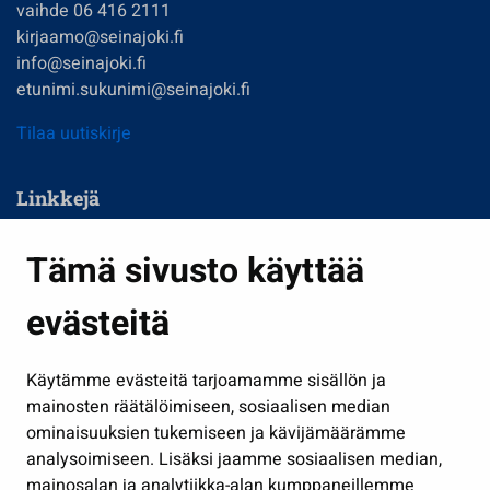
vaihde 06 416 2111
kirjaamo@seinajoki.fi
info@seinajoki.fi
etunimi.sukunimi@seinajoki.fi
Tilaa uutiskirje
Linkkejä
Asuminen ja ympäristö
Tämä sivusto käyttää
Kasvatus ja opetus
evästeitä
Kulttuuri ja liikunta
Hallinto
Käytämme evästeitä tarjoamamme sisällön ja
Työ ja yrittäminen
mainosten räätälöimiseen, sosiaalisen median
Osallistu ja asioi
ominaisuuksien tukemiseen ja kävijämäärämme
analysoimiseen. Lisäksi jaamme sosiaalisen median,
Näytä omat evästeasetukseni
mainosalan ja analytiikka-alan kumppaneillemme