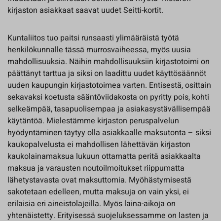
kirjaston asiakkaat saavat uudet Seitti-kortit.
Kuntaliitos tuo paitsi runsaasti ylimääräistä työtä
henkilökunnalle tässä murrosvaiheessa, myös uusia
mahdollisuuksia. Näihin mahdollisuuksiin kirjastotoimi on
päättänyt tarttua ja siksi on laadittu uudet käyttösäännöt
uuden kaupungin kirjastotoimea varten. Entisestä, osittain
sekavaksi koetusta sääntöviidakosta on pyritty pois, kohti
selkeämpää, tasapuolisempaa ja asiakasystävällisempää
käytäntöä. Mielestämme kirjaston peruspalvelun
hyödyntäminen täytyy olla asiakkaalle maksutonta – siksi
kaukopalvelusta ei mahdollisen lähettävän kirjaston
kaukolainamaksua lukuun ottamatta peritä asiakkaalta
maksua ja varausten noutoilmoitukset riippumatta
lähetystavasta ovat maksuttomia. Myöhästymisestä
sakotetaan edelleen, mutta maksuja on vain yksi, ei
erilaisia eri aineistolajeilla. Myös laina-aikoja on
yhtenäistetty. Erityisessä suojeluksessamme on lasten ja