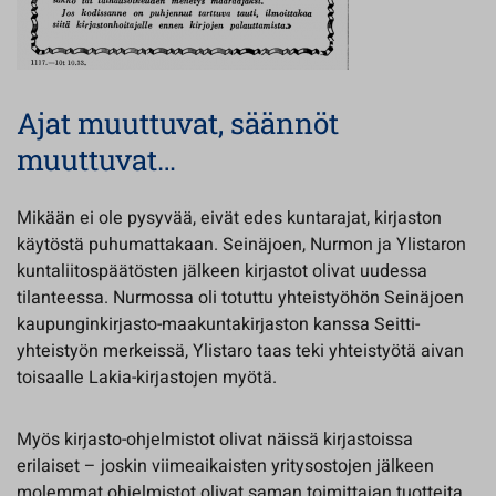
Ajat muuttuvat, säännöt
muuttuvat…
Mikään ei ole pysyvää, eivät edes kuntarajat, kirjaston
käytöstä puhumattakaan. Seinäjoen, Nurmon ja Ylistaron
kuntaliitospäätösten jälkeen kirjastot olivat uudessa
tilanteessa. Nurmossa oli totuttu yhteistyöhön Seinäjoen
kaupunginkirjasto-maakuntakirjaston kanssa Seitti-
yhteistyön merkeissä, Ylistaro taas teki yhteistyötä aivan
toisaalle Lakia-kirjastojen myötä.
Myös kirjasto-ohjelmistot olivat näissä kirjastoissa
erilaiset – joskin viimeaikaisten yritysostojen jälkeen
molemmat ohjelmistot olivat saman toimittajan tuotteita.