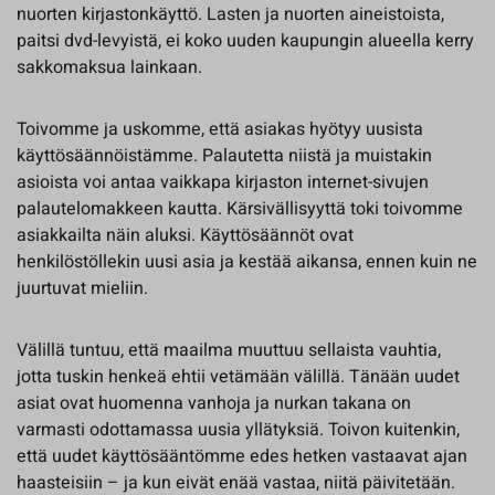
nuorten kirjastonkäyttö. Lasten ja nuorten aineistoista,
paitsi dvd-levyistä, ei koko uuden kaupungin alueella kerry
sakkomaksua lainkaan.
Toivomme ja uskomme, että asiakas hyötyy uusista
käyttösäännöistämme. Palautetta niistä ja muistakin
asioista voi antaa vaikkapa kirjaston internet-sivujen
palautelomakkeen kautta. Kärsivällisyyttä toki toivomme
asiakkailta näin aluksi. Käyttösäännöt ovat
henkilöstöllekin uusi asia ja kestää aikansa, ennen kuin ne
juurtuvat mieliin.
Välillä tuntuu, että maailma muuttuu sellaista vauhtia,
jotta tuskin henkeä ehtii vetämään välillä. Tänään uudet
asiat ovat huomenna vanhoja ja nurkan takana on
varmasti odottamassa uusia yllätyksiä. Toivon kuitenkin,
että uudet käyttösääntömme edes hetken vastaavat ajan
haasteisiin – ja kun eivät enää vastaa, niitä päivitetään.