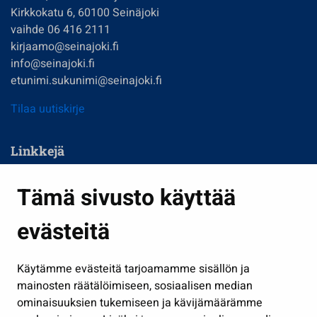
Kirkkokatu 6, 60100 Seinäjoki
vaihde 06 416 2111
kirjaamo@seinajoki.fi
info@seinajoki.fi
etunimi.sukunimi@seinajoki.fi
Tilaa uutiskirje
Linkkejä
Asuminen ja ympäristö
Tämä sivusto käyttää
Kasvatus ja opetus
evästeitä
Kulttuuri ja liikunta
Hallinto
Käytämme evästeitä tarjoamamme sisällön ja
Työ ja yrittäminen
mainosten räätälöimiseen, sosiaalisen median
Osallistu ja asioi
ominaisuuksien tukemiseen ja kävijämäärämme