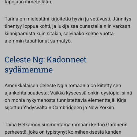
tapojaan ihmetellään.
Tarina on mielestäni kirjoitettu hyvin ja vetävästi. Jännitys
tihentyy loppua kohti, ja lukija saa ounastella niin varkaan
kiinnijäämistä kuin sitäkin, selviääkö kolme vuotta
aiemmin tapahtunut surmatyö.
Celeste Ng: Kadonneet
sydämemme
Amerikkalaisen Celeste Ngin romaania on kiitetty sen
ajankohtaisuudesta. Vaikka kyseessä onkin dystopia, siinä
on monia nykymenosta tunnistettavia elementtejä. Kirja
sijoittuu Yhdysvaltain Cambridgeen ja New Yorkiin.
Taina Helkamon suomentama romaani kertoo Gardnerin
perheestä, joka on typistynyt kolmihenkisestä kahden