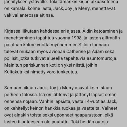
jännityksen ystävälle. Toki tämänkin kirjan alkuasetelma
on kamala: kolme lasta, Jack, Joy ja Merry, menettävät
väkivallanteossa äitinsä.
Kirjassa liikutaan kahdessa eri ajassa. Äidin katoaminen ja
menehtyminen tapahtuu vuonna 1998, ja lasten elämään
palataan kolme vuotta myöhemmin. Silloin tarinaan
tulevat mukaan myös aviopari Catherine ja Adam sekä
poliisit, jotka tutkivat alueella tapahtuvia asuntomurtoja.
Mainitun pariskunnan koti on yksi niistä, joihin
Kultakutriksi nimetty voro tunkeutuu.
Samaan aikaan Jack, Joy ja Merry asuvat kolmistaan
perheen talossa. Isä on lähtenyt ja jättänyt lapset oman
onnensa nojaan. Vanhin lapsista, vasta 14-vuotias Jack,
on kehitellyt keinon hankkia ruokaa ja vaatteita. Valheet
ovat ainakin toistaiseksi uponneet naapurustoon, eikä
lasten tilanteeseen ole puututtu. Toki heidän outoja