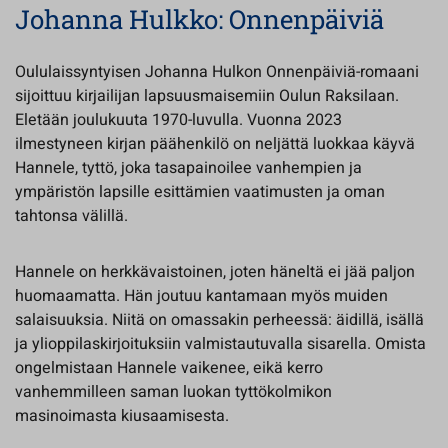
Johanna Hulkko: Onnenpäiviä
Oululaissyntyisen Johanna Hulkon Onnenpäiviä-romaani
sijoittuu kirjailijan lapsuusmaisemiin Oulun Raksilaan.
Eletään joulukuuta 1970-luvulla. Vuonna 2023
ilmestyneen kirjan päähenkilö on neljättä luokkaa käyvä
Hannele, tyttö, joka tasapainoilee vanhempien ja
ympäristön lapsille esittämien vaatimusten ja oman
tahtonsa välillä.
Hannele on herkkävaistoinen, joten häneltä ei jää paljon
huomaamatta. Hän joutuu kantamaan myös muiden
salaisuuksia. Niitä on omassakin perheessä: äidillä, isällä
ja ylioppilaskirjoituksiin valmistautuvalla sisarella. Omista
ongelmistaan Hannele vaikenee, eikä kerro
vanhemmilleen saman luokan tyttökolmikon
masinoimasta kiusaamisesta.