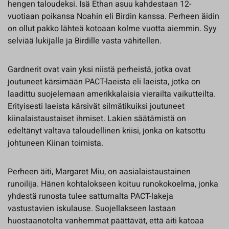
hengen taloudeksi. Isä Ethan asuu kahdestaan 12-
vuotiaan poikansa Noahin eli Birdin kanssa. Perheen äidin
on ollut pakko lähteä kotoaan kolme vuotta aiemmin. Syy
selviää lukijalle ja Birdille vasta vähitellen.
Gardnerit ovat vain yksi niistä perheistä, jotka ovat
joutuneet kärsimään PACT-laeista eli laeista, jotka on
laadittu suojelemaan amerikkalaisia vierailta vaikutteilta.
Erityisesti laeista kärsivät silmätikuiksi joutuneet
kiinalaistaustaiset ihmiset. Lakien säätämistä on
edeltänyt valtava taloudellinen kriisi, jonka on katsottu
johtuneen Kiinan toimista.
Perheen äiti, Margaret Miu, on aasialaistaustainen
runoilija. Hänen kohtalokseen koituu runokokoelma, jonka
yhdestä runosta tulee sattumalta PACT-lakeja
vastustavien iskulause. Suojellakseen lastaan
huostaanotolta vanhemmat päättävät, että äiti katoaa