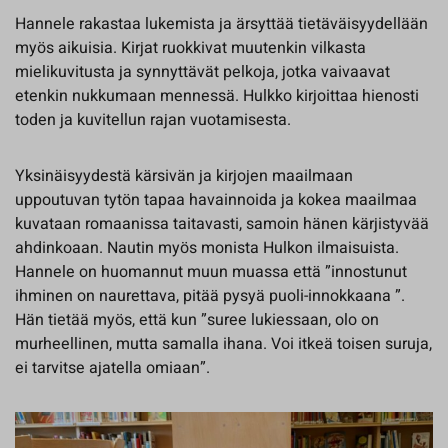
Hannele rakastaa lukemista ja ärsyttää tietäväisyydellään
myös aikuisia. Kirjat ruokkivat muutenkin vilkasta
mielikuvitusta ja synnyttävät pelkoja, jotka vaivaavat
etenkin nukkumaan mennessä. Hulkko kirjoittaa hienosti
toden ja kuvitellun rajan vuotamisesta.
Yksinäisyydestä kärsivän ja kirjojen maailmaan
uppoutuvan tytön tapaa havainnoida ja kokea maailmaa
kuvataan romaanissa taitavasti, samoin hänen kärjistyvää
ahdinkoaan. Nautin myös monista Hulkon ilmaisuista.
Hannele on huomannut muun muassa että ”innostunut
ihminen on naurettava, pitää pysyä puoli-innokkaana ”.
Hän tietää myös, että kun ”suree lukiessaan, olo on
murheellinen, mutta samalla ihana. Voi itkeä toisen suruja,
ei tarvitse ajatella omiaan”.