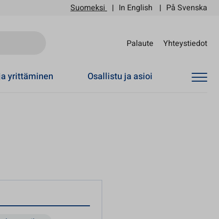
Suomeksi
In English
På Svenska
Sii
Palaute
Yhteystiedot
ja yrittäminen
Osallistu ja asioi