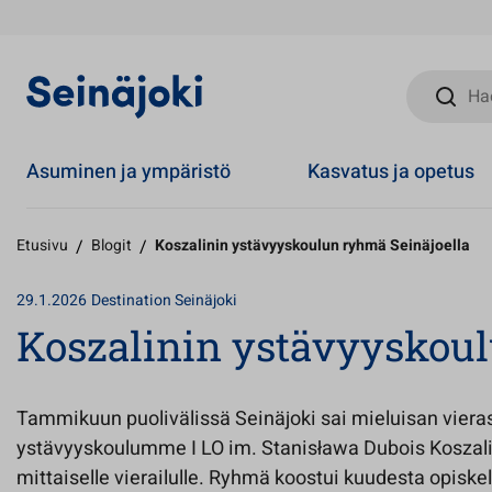
Hae sivust
Asuminen ja ympäristö
Kasvatus ja opetus
Etusivu
/
Blogit
/
Koszalinin ystävyyskoulun ryhmä Seinäjoella
29.1.2026
Destination Seinäjoki
Koszalinin ystävyyskoul
Tammikuun puolivälissä Seinäjoki sai mieluisan viera
ystävyyskoulumme I LO im. Stanisława Dubois Koszali
mittaiselle vierailulle. Ryhmä koostui kuudesta opiskeli