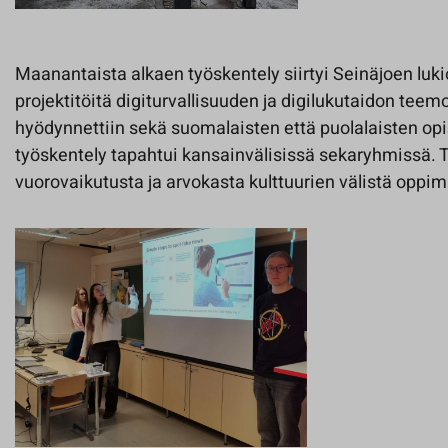
Maanantaista alkaen työskentely siirtyi Seinäjoen lukio
projektitöitä digiturvallisuuden ja digilukutaidon teem
hyödynnettiin sekä suomalaisten että puolalaisten opi
työskentely tapahtui kansainvälisissä sekaryhmissä. 
vuorovaikutusta ja arvokasta kulttuurien välistä oppim