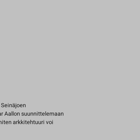
n Seinäjoen
ar Aallon suunnittelemaan
iten arkkitehtuuri voi