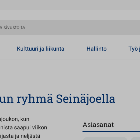
olta
Kulttuuri ja liikunta
Hallinto
Työ 
un ryhmä Seinäjoella
sjoukon, kun
Asiasanat
nista saapui viikon
jasta ja neljästä