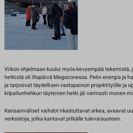
Viikon ohjelmaan kuului myös kevyempää tekemistä, j
hetkistä oli iltapäivä Megazonessa. Pelin energia ja 
ja tarjosivat täydellisen vastapainon projektityölle ja op
kilpailunhehkun täyteinen hetki jäi varmasti monen mi
Kansainväliset vaihdot rikastuttavat arkea, avaavat uu
verkostoja, jotka kantavat pitkälle tulevaisuuteen.