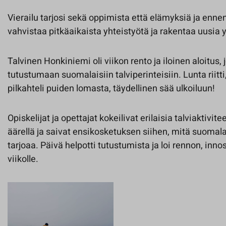
Vierailu tarjosi sekä oppimista että elämyksiä ja enn
vahvistaa pitkäaikaista yhteistyötä ja rakentaa uusia 
Talvinen Honkiniemi oli viikon rento ja iloinen aloitus
tutustumaan suomalaisiin talviperinteisiin. Lunta riitti,
pilkahteli puiden lomasta, täydellinen sää ulkoiluun!
Opiskelijat ja opettajat kokeilivat erilaisia talviaktivite
äärellä ja saivat ensikosketuksen siihen, mitä suomal
tarjoaa. Päivä helpotti tutustumista ja loi rennon, inn
viikolle.