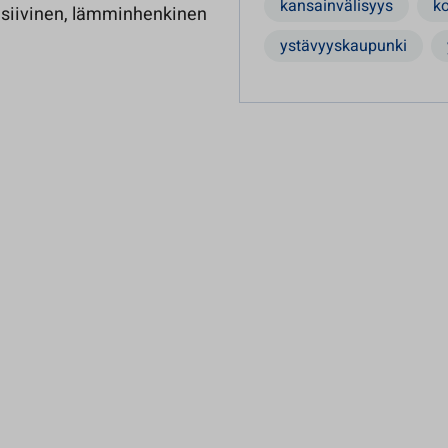
kansainvälisyys
ko
ensiivinen, lämminhenkinen
ystävyyskaupunki