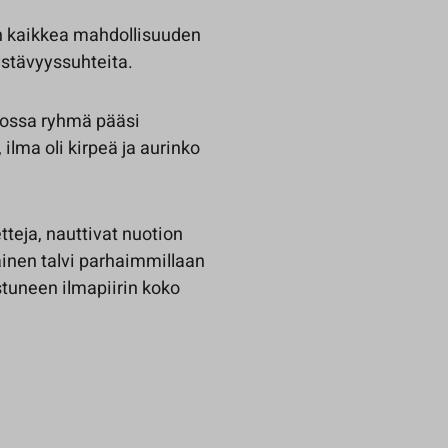
en kaikkea mahdollisuuden
ystävyyssuhteita.
, jossa ryhmä pääsi
 ilma oli kirpeä ja aurinko
etteja, nauttivat nuotion
ainen talvi parhaimmillaan
ostuneen ilmapiirin koko