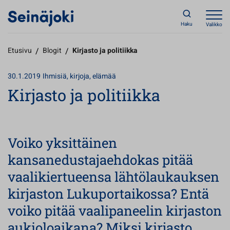
Haku
Valikko
Etusivu
/
Blogit
/
Kirjasto ja politiikka
30.1.2019
Ihmisiä, kirjoja, elämää
Kirjasto ja politiikka
Voiko yksittäinen
kansanedustajaehdokas pitää
vaalikiertueensa lähtölaukauksen
kirjaston Lukuportaikossa? Entä
voiko pitää vaalipaneelin kirjaston
aukioloaikana? Miksi kirjasto