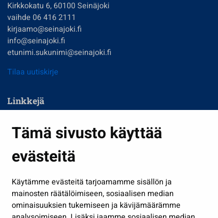
Kirkkokatu 6, 60100 Seinäjoki
vaihde 06 416 2111
kirjaamo@seinajoki.fi
info@seinajoki.fi
etunimi.sukunimi@seinajoki.fi
Tilaa uutiskirje
Linkkejä
Asuminen ja ympäristö
Tämä sivusto käyttää
Kasvatus ja opetus
evästeitä
Kulttuuri ja liikunta
Hallinto
Käytämme evästeitä tarjoamamme sisällön ja
Työ ja yrittäminen
mainosten räätälöimiseen, sosiaalisen median
Osallistu ja asioi
ominaisuuksien tukemiseen ja kävijämäärämme
analysoimiseen. Lisäksi jaamme sosiaalisen median,