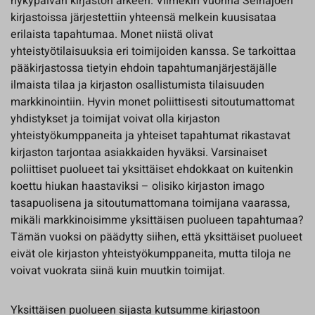
nykypäivän kirjaston arkeen. Viimekin vuonna Seinäjoen
kirjastoissa järjestettiin yhteensä melkein kuusisataa
erilaista tapahtumaa. Monet niistä olivat
yhteistyötilaisuuksia eri toimijoiden kanssa. Se tarkoittaa
pääkirjastossa tietyin ehdoin tapahtumanjärjestäjälle
ilmaista tilaa ja kirjaston osallistumista tilaisuuden
markkinointiin. Hyvin monet poliittisesti sitoutumattomat
yhdistykset ja toimijat voivat olla kirjaston
yhteistyökumppaneita ja yhteiset tapahtumat rikastavat
kirjaston tarjontaa asiakkaiden hyväksi. Varsinaiset
poliittiset puolueet tai yksittäiset ehdokkaat on kuitenkin
koettu hiukan haastaviksi – olisiko kirjaston imago
tasapuolisena ja sitoutumattomana toimijana vaarassa,
mikäli markkinoisimme yksittäisen puolueen tapahtumaa?
Tämän vuoksi on päädytty siihen, että yksittäiset puolueet
eivät ole kirjaston yhteistyökumppaneita, mutta tiloja ne
voivat vuokrata siinä kuin muutkin toimijat.
Yksittäisen puolueen sijasta kutsumme kirjastoon