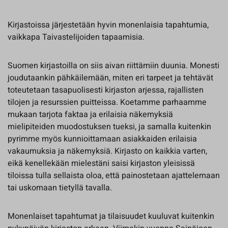
Kirjastoissa järjestetään hyvin monenlaisia tapahtumia,
vaikkapa Taivastelijoiden tapaamisia.
Suomen kirjastoilla on siis aivan riittämiin duunia. Monesti
joudutaankin pähkäilemään, miten eri tarpeet ja tehtävät
toteutetaan tasapuolisesti kirjaston arjessa, rajallisten
tilojen ja resurssien puitteissa. Koetamme parhaamme
mukaan tarjota faktaa ja erilaisia näkemyksiä
mielipiteiden muodostuksen tueksi, ja samalla kuitenkin
pyrimme myös kunnioittamaan asiakkaiden erilaisia
vakaumuksia ja näkemyksiä. Kirjasto on kaikkia varten,
eikä kenellekään mielestäni saisi kirjaston yleisissä
tiloissa tulla sellaista oloa, että painostetaan ajattelemaan
tai uskomaan tietyllä tavalla.
Monenlaiset tapahtumat ja tilaisuudet kuuluvat kuitenkin