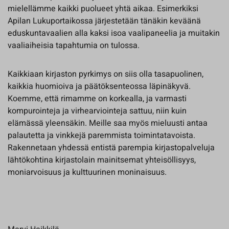
mielellämme kaikki puolueet yhtä aikaa. Esimerkiksi
Apilan Lukuportaikossa järjestetään tänäkin keväänä
eduskuntavaalien alla kaksi isoa vaalipaneelia ja muitakin
vaaliaiheisia tapahtumia on tulossa.
Kaikkiaan kirjaston pyrkimys on siis olla tasapuolinen,
kaikkia huomioiva ja päätöksenteossa läpinäkyvä.
Koemme, että rimamme on korkealla, ja varmasti
kompurointeja ja virhearviointeja sattuu, niin kuin
elämässä yleensäkin. Meille saa myös mieluusti antaa
palautetta ja vinkkejä paremmista toimintatavoista.
Rakennetaan yhdessä entistä parempia kirjastopalveluja
lähtökohtina kirjastolain mainitsemat yhteisöllisyys,
moniarvoisuus ja kulttuurinen moninaisuus.