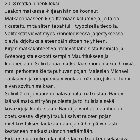
2013 matkailuhenkilöksi.
Jaakon matkassa -kirjaan hän on koonnut
Matkaoppaaseen kirjoittamiaan kolumneja, joita on
rikastettu mitä sitten tapahtui –tyyppisellä tiedolla.
Välitekstit vievät myös kronologisessa järjestyksessä
olevia kirjoituksia eteenpäin sitoen ne yhteen.
Kirjan matkakohteet vaihtelevat läheisistä Kemistä ja
Göteborgista eksoottisempiin Mauritiukseen ja
Indonesiaan. Selin tapaa matkoillaan monenlaisia ihmisiä,
mm. perhosten kieltä puhuvan pojan, Malesian Michael
Jacksonin ja omaperäisen vuokraemännän, joka ei toimi
aivan sovitun mukaan.
Selinillä oli jo nuorena palava halu matkustaa. Hänen
isänsä matkusti työn puolesta ja toi tuliaisia sekä
kuvakirjoja kohteistaan. Nämä ja vanhat maantiedon
opetuksessa käytetyt taulut saivat nuoren pojan
mielikuvituksen laukkaamaan ja näihin päiviin asti
kestäneen matkustusinnon heräämään.
Kirja on nojatuolimatkailijalle tai matkalukemiseksi oiva