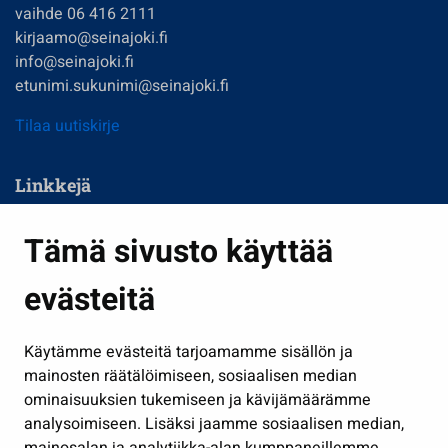
vaihde 06 416 2111
kirjaamo@seinajoki.fi
info@seinajoki.fi
etunimi.sukunimi@seinajoki.fi
Tilaa uutiskirje
Linkkejä
Asuminen ja ympäristö
Tämä sivusto käyttää
Kasvatus ja opetus
evästeitä
Kulttuuri ja liikunta
Hallinto
Käytämme evästeitä tarjoamamme sisällön ja
Työ ja yrittäminen
mainosten räätälöimiseen, sosiaalisen median
Osallistu ja asioi
ominaisuuksien tukemiseen ja kävijämäärämme
analysoimiseen. Lisäksi jaamme sosiaalisen median,
Näytä omat evästeasetukseni