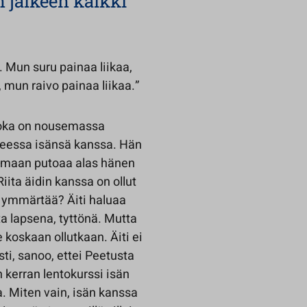
n jälkeen kaikki
. Mun suru painaa liikaa,
 mun raivo painaa liikaa.”
 joka on nousemassa
oneessa isänsä kanssa. Hän
armaan putoaa alas hänen
iita äidin kanssa on ollut
oi ymmärtää? Äiti haluaa
ta lapsena, tyttönä. Mutta
le koskaan ollutkaan. Äiti ei
sti, sanoo, ettei Peetusta
 kerran lentokurssi isän
a. Miten vain, isän kanssa