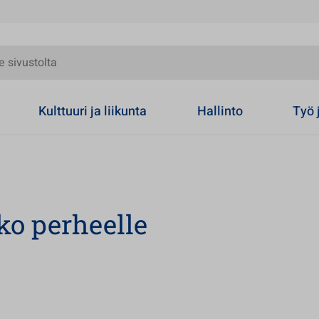
olta
Kulttuuri ja liikunta
Hallinto
Työ 
ko perheelle