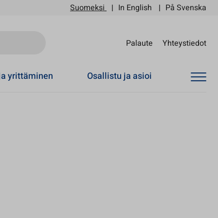
Suomeksi
In English
På Svenska
Sii
Palaute
Yhteystiedot
ja yrittäminen
Osallistu ja asioi