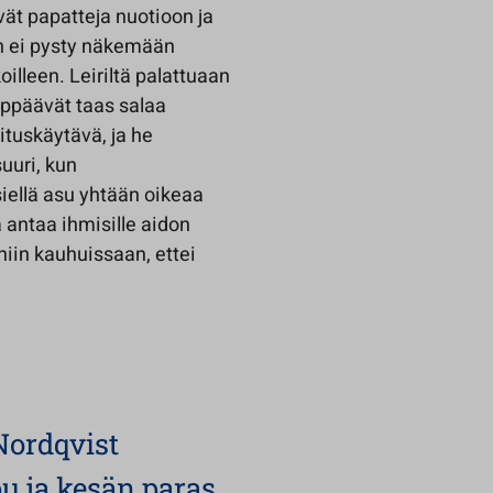
vät papatteja nuotioon ja
aan ei pysty näkemään
oilleen. Leiriltä palattuaan
hyppäävät taas salaa
mituskäytävä, ja he
uuri, kun
iellä asu yhtään oikeaa
a antaa ihmisille aidon
iin kauhuissaan, ettei
Nordqvist
u ja kesän paras