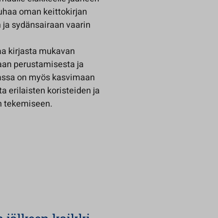
auhaa oman keittokirjan
n ja sydänsairaan vaarin
aa kirjasta mukavan
aan perustamisesta ja
rjassa on myös kasvimaan
 erilaisten koristeiden ja
en tekemiseen.