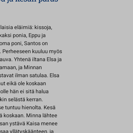
aisia eläimiä: kissoja,
 kaksi ponia, Eppu ja
 oma poni, Santos on
i. Perheeseen kuuluu myös
-vauva. Yhtenä iltana Elsa ja
tamaan, ja Minnan
tavat ilman satulaa. Elsa
nut eikä ole koskaan
lle hän ei sitä halua
kin selästä kerran.
e tuntuu hienolta. Kesä
esä koskaan. Minna lähtee
 Elsan ystävä Kaisa menee
 saa yllätyskäänteen, ja