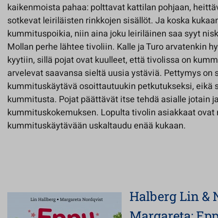
kaikenmoista pahaa: polttavat kattilan pohjaan, heittä
sotkevat leiriläisten rinkkojen sisällöt. Ja koska kuk
kummituspoikia, niin aina joku leiriläinen saa syyt nisk
Mollan perhe lähtee tivoliin. Kalle ja Turo arvatenkin 
kyytiin, sillä pojat ovat kuulleet, että tivolissa on kum
arvelevat saavansa sieltä uusia ystäviä. Pettymys on s
kummituskäytävä osoittautuukin petkutukseksi, eikä s
kummitusta. Pojat päättävät itse tehdä asialle jotain j
kummituskokemuksen. Lopulta tivolin asiakkaat ovat n
kummituskäytävään uskaltaudu enää kukaan.
Halberg Lin & 
Margareta: Epp