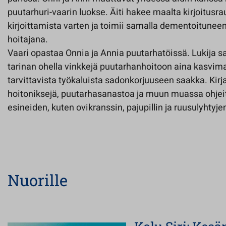
puutarhuri-vaarin luokse. Äiti hakee maalta kirjoitusr
kirjoittamista varten ja toimii samalla dementoitunee
hoitajana.
Vaari opastaa Onnia ja Annia puutarhatöissä. Lukija s
tarinan ohella vinkkejä puutarhanhoitoon aina kasvim
tarvittavista työkaluista sadonkorjuuseen saakka. Ki
hoitoniksejä, puutarhasanastoa ja muun muassa ohjeita
esineiden, kuten ovikranssin, pajupillin ja ruusulyhtyj
Nuorille