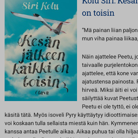
Kolu Siri: Kesä
on toisin
”Mä painan liian paljon
mun viha painaa liikaa,
Näin ajattelee Peetu,
taivaalle purjelentok
ajattelee, että kone v
ajatustensa painosta. R
hirveä. Miksi äiti ei v
säilyttää kuvat Peetus
Peetu ei ole tyttö, ei o
käsitä tätä. Myös isoveli Pyry käyttäytyy idioottimaise
voi koskaan tulla sellaista miestä kuin hän. Kymmenen
kanssa antaa Peetulle aikaa. Aikaa puhua tai olla hilja