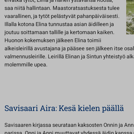
eivätkä tytöt, Elina ja hänen ystävänsä Roosa,
saa niitä hallintaan. Maastoratsastuksesta tulee
vaarallinen, ja tytöt pelästyvät pahanpäiväisesti.
Illalla kotona Elina tunnustaa asian äidilleen ja
joutuu soittamaan tallille ja kertomaan kaiken.
Huonon kokemuksen jälkeen Elina toimii
alkeisleirillä avustajana ja pääsee sen jälkeen itse os
valmennusleirille. Leirillä Elinan ja Sintun yhteistyö al
molemmille upea.
Savisaari Aira: Kesä kielen päällä
Savisaaren kirjassa seurataan kaksosten Onnin ja Ann
parissa. Onni ja Anni muuttavat yhdessä äidin kanssa 