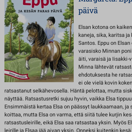
päivä
Elsan kotona on kaikenl
kaneja, sika, karitsa ja
Santos. Eppu on Elsan
varasisko Minnan pon
äiti, varaisä ja Iisakki
Minna lähtevät ratsas
ehdotuksesta he ratsas
ei ole vielä kovin koke
ratsastanut selkähevosella. Häntä pelottaa, mutta sisko
näyttää. Ratsastusretki sujuu hyvin, vaikka Elsa tippuu
Ensimmäistä kertaa Elsa on päässyt laukkaamaan, ja s
koittaa, mutta Elsa on varma, että siitä tulee kurjin k
ratsastusleirille, eikä Elsa saa ratsastaa yksin. Myös
leirille ja Elsaa jää aivan yksin. Onneksi kuitenkin kesä