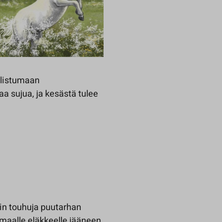
allistumaan
kaa sujua, ja kesästä tulee
in touhuja puutarhan
maalle eläkkeelle jääneen