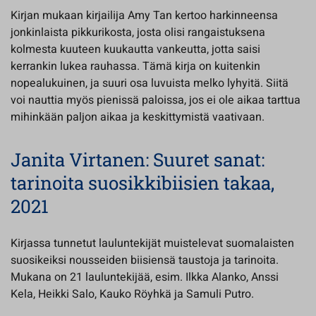
Kirjan mukaan kirjailija Amy Tan kertoo harkinneensa
jonkinlaista pikkurikosta, josta olisi rangaistuksena
kolmesta kuuteen kuukautta vankeutta, jotta saisi
kerrankin lukea rauhassa. Tämä kirja on kuitenkin
nopealukuinen, ja suuri osa luvuista melko lyhyitä. Siitä
voi nauttia myös pienissä paloissa, jos ei ole aikaa tarttua
mihinkään paljon aikaa ja keskittymistä vaativaan.
Janita Virtanen: Suuret sanat:
tarinoita suosikkibiisien takaa,
2021
Kirjassa tunnetut lauluntekijät muistelevat suomalaisten
suosikeiksi nousseiden biisiensä taustoja ja tarinoita.
Mukana on 21 lauluntekijää, esim. Ilkka Alanko, Anssi
Kela, Heikki Salo, Kauko Röyhkä ja Samuli Putro.