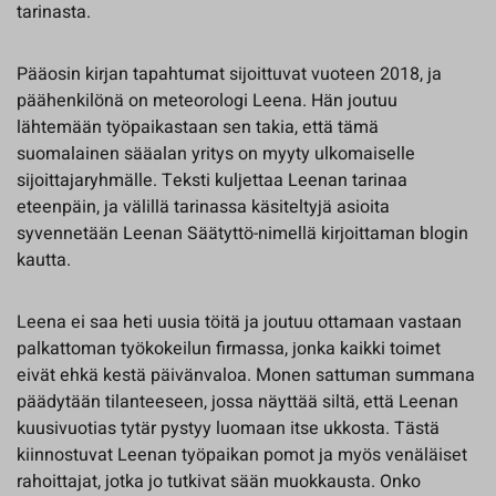
tarinasta.
Pääosin kirjan tapahtumat sijoittuvat vuoteen 2018, ja
päähenkilönä on meteorologi Leena. Hän joutuu
lähtemään työpaikastaan sen takia, että tämä
suomalainen sääalan yritys on myyty ulkomaiselle
sijoittajaryhmälle. Teksti kuljettaa Leenan tarinaa
eteenpäin, ja välillä tarinassa käsiteltyjä asioita
syvennetään Leenan Säätyttö-nimellä kirjoittaman blogin
kautta.
Leena ei saa heti uusia töitä ja joutuu ottamaan vastaan
palkattoman työkokeilun firmassa, jonka kaikki toimet
eivät ehkä kestä päivänvaloa. Monen sattuman summana
päädytään tilanteeseen, jossa näyttää siltä, että Leenan
kuusivuotias tytär pystyy luomaan itse ukkosta. Tästä
kiinnostuvat Leenan työpaikan pomot ja myös venäläiset
rahoittajat, jotka jo tutkivat sään muokkausta. Onko