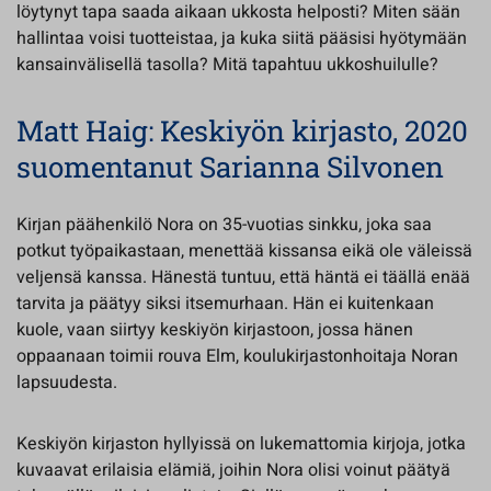
löytynyt tapa saada aikaan ukkosta helposti? Miten sään
hallintaa voisi tuotteistaa, ja kuka siitä pääsisi hyötymään
kansainvälisellä tasolla? Mitä tapahtuu ukkoshuilulle?
Matt Haig: Keskiyön kirjasto, 2020
suomentanut Sarianna Silvonen
Kirjan päähenkilö Nora on 35-vuotias sinkku, joka saa
potkut työpaikastaan, menettää kissansa eikä ole väleissä
veljensä kanssa. Hänestä tuntuu, että häntä ei täällä enää
tarvita ja päätyy siksi itsemurhaan. Hän ei kuitenkaan
kuole, vaan siirtyy keskiyön kirjastoon, jossa hänen
oppaanaan toimii rouva Elm, koulukirjastonhoitaja Noran
lapsuudesta.
Keskiyön kirjaston hyllyissä on lukemattomia kirjoja, jotka
kuvaavat erilaisia elämiä, joihin Nora olisi voinut päätyä