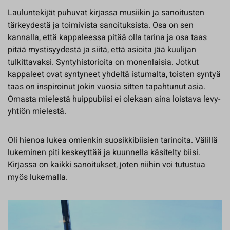
Lauluntekijät puhuvat kirjassa musiikin ja sanoitusten
tärkeydestä ja toimivista sanoituksista. Osa on sen
kannalla, että kappaleessa pitää olla tarina ja osa taas
pitää mystisyydestä ja siitä, että asioita jää kuulijan
tulkittavaksi. Syntyhistorioita on monenlaisia. Jotkut
kappaleet ovat syntyneet yhdeltä istumalta, toisten syntyä
taas on inspiroinut jokin vuosia sitten tapahtunut asia.
Omasta mielestä huippubiisi ei olekaan aina loistava levy-
yhtiön mielestä.
Oli hienoa lukea omienkin suosikkibiisien tarinoita. Välillä
lukeminen piti keskeyttää ja kuunnella käsitelty biisi.
Kirjassa on kaikki sanoitukset, joten niihin voi tutustua
myös lukemalla.