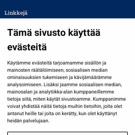
Linkkejä
Asuminen ja ympäristö
Tämä sivusto käyttää
Kasvatus ja opetus
evästeitä
Kulttuuri ja liikunta
Hallinto
Käytämme evästeitä tarjoamamme sisällön ja
Työ ja yrittäminen
mainosten räätälöimiseen, sosiaalisen median
ominaisuuksien tukemiseen ja kävijämäärämme
Osallistu ja asioi
analysoimiseen. Lisäksi jaamme sosiaalisen median,
Näytä omat evästeasetukseni
mainosalan ja analytiikka-alan kumppaneillemme
tietoja siitä, miten käytät sivustoamme. Kumppanimme
Seuraa meitä
voivat yhdistää näitä tietoja muihin tietoihin, joita olet
antanut heille tai joita on kerätty, kun olet käyttänyt
heidän palvelujaan.