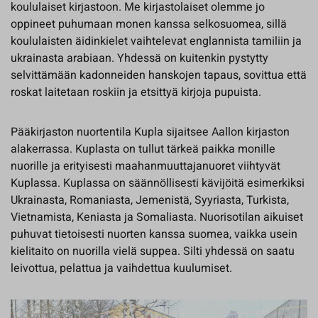
koululaiset kirjastoon. Me kirjastolaiset olemme jo
oppineet puhumaan monen kanssa selkosuomea, sillä
koululaisten äidinkielet vaihtelevat englannista tamiliin ja
ukrainasta arabiaan. Yhdessä on kuitenkin pystytty
selvittämään kadonneiden hanskojen tapaus, sovittua että
roskat laitetaan roskiin ja etsittyä kirjoja pupuista.
Pääkirjaston nuortentila Kupla sijaitsee Aallon kirjaston
alakerrassa. Kuplasta on tullut tärkeä paikka monille
nuorille ja erityisesti maahanmuuttajanuoret viihtyvät
Kuplassa. Kuplassa on säännöllisesti kävijöitä esimerkiksi
Ukrainasta, Romaniasta, Jemenistä, Syyriasta, Turkista,
Vietnamista, Keniasta ja Somaliasta. Nuorisotilan aikuiset
puhuvat tietoisesti nuorten kanssa suomea, vaikka usein
kielitaito on nuorilla vielä suppea. Silti yhdessä on saatu
leivottua, pelattua ja vaihdettua kuulumiset.