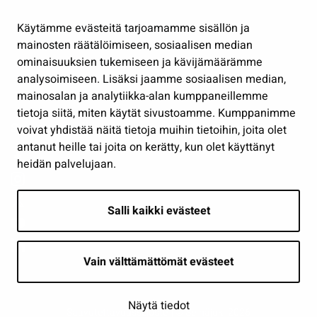
Hallinto
Käytämme evästeitä tarjoamamme sisällön ja
Työ ja yrittäminen
mainosten räätälöimiseen, sosiaalisen median
ominaisuuksien tukemiseen ja kävijämäärämme
Osallistu ja asioi
analysoimiseen. Lisäksi jaamme sosiaalisen median,
Näytä omat evästeasetukseni
mainosalan ja analytiikka-alan kumppaneillemme
tietoja siitä, miten käytät sivustoamme. Kumppanimme
Seuraa meitä
voivat yhdistää näitä tietoja muihin tietoihin, joita olet
antanut heille tai joita on kerätty, kun olet käyttänyt
heidän palvelujaan.
Salli kaikki evästeet
Vain välttämättömät evästeet
Näytä tiedot
Saavutettavuusseloste
| © Seinäjoki 2026