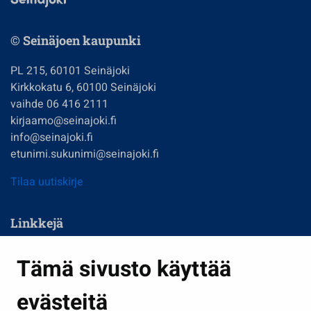
© Seinäjoen kaupunki
PL 215, 60101 Seinäjoki
Kirkkokatu 6, 60100 Seinäjoki
vaihde 06 416 2111
kirjaamo@seinajoki.fi
info@seinajoki.fi
etunimi.sukunimi@seinajoki.fi
Tilaa uutiskirje
Linkkejä
Asuminen ja ympäristö
Tämä sivusto käyttää
Kasvatus ja opetus
evästeitä
Kulttuuri ja liikunta