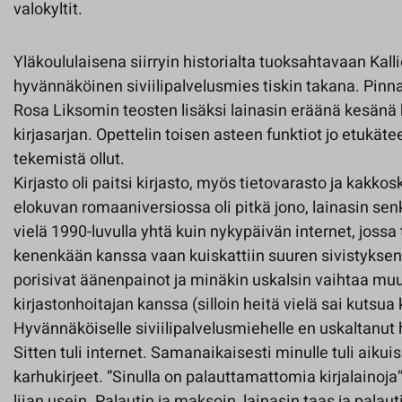
valokyltit.
Yläkoululaisena siirryin historialta tuoksahtavaan Kallio
hyvännäköinen siviilipalvelusmies tiskin takana. Pinnall
Rosa Liksomin teosten lisäksi lainasin eräänä kesänä
kirjasarjan. Opettelin toisen asteen funktiot jo etukä
tekemistä ollut.
Kirjasto oli paitsi kirjasto, myös tietovarasto ja kakkos
elokuvan romaaniversiossa oli pitkä jono, lainasin senki
vielä 1990-luvulla yhtä kuin nykypäivän internet, jossa 
kenenkään kanssa vaan kuiskattiin suuren sivistyksen 
porisivat äänenpainot ja minäkin uskalsin vaihtaa m
kirjastonhoitajan kanssa (silloin heitä vielä sai kutsua 
Hyvännäköiselle siviilipalvelusmiehelle en uskaltanut 
Sitten tuli internet. Samanaikaisesti minulle tuli aikuisi
karhukirjeet. ”Sinulla on palauttamattomia kirjalainoja”
liian usein. Palautin ja maksoin, lainasin taas ja pal