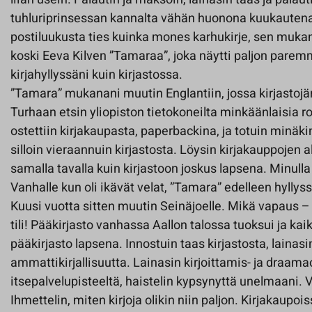
tuhluriprinsessan kannalta vähän huonona kuukautena,
postiluukusta ties kuinka mones karhukirje, sen muka
koski Eeva Kilven ”Tamaraa”, joka näytti paljon pare
kirjahyllyssäni kuin kirjastossa.
”Tamara” mukanani muutin Englantiin, jossa kirjastojär
Turhaan etsin yliopiston tietokoneilta minkäänlaisia ro
ostettiin kirjakaupasta, paperbackina, ja totuin minä
silloin vieraannuin kirjastosta. Löysin kirjakauppojen al
samalla tavalla kuin kirjastoon joskus lapsena. Minulla
Vanhalle kun oli ikävät velat, ”Tamara” edelleen hyllyss
Kuusi vuotta sitten muutin Seinäjoelle. Mikä vapaus – u
tili! Pääkirjasto vanhassa Aallon talossa tuoksui ja ka
pääkirjasto lapsena. Innostuin taas kirjastosta, lainas
ammattikirjallisuutta. Lainasin kirjoittamis- ja draama
itsepalvelupisteeltä, haistelin kypsynyttä unelmaani. Vi
Ihmettelin, miten kirjoja olikin niin paljon. Kirjakaupoiss