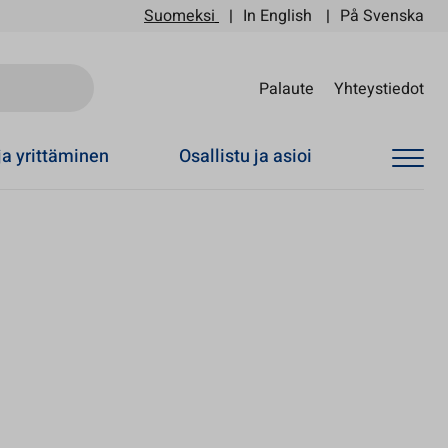
Suomeksi
In English
På Svenska
Sii
Palaute
Yhteystiedot
ja yrittäminen
Osallistu ja asioi