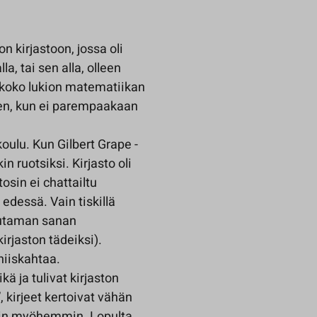
n kirjastoon, jossa oli
a, tai sen alla, olleen
 koko lukion matematiikan
teen, kun ei parempaakaan
koulu. Kun Gilbert Grape -
n ruotsiksi. Kirjasto oli
tosin ei chattailtu
edessä. Vain tiskillä
uutaman sanan
kirjaston tädeiksi).
hiiskahtaa.
kä ja tulivat kirjaston
, kirjeet kertoivat vähän
autin myöhemmin. Lopulta,