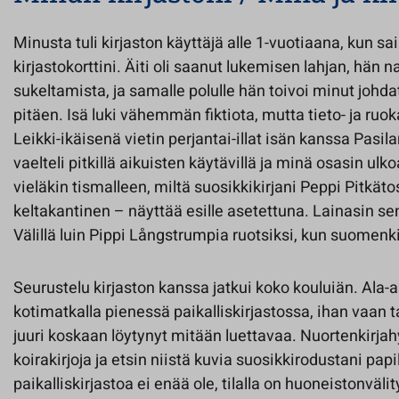
Minusta tuli kirjaston käyttäjä alle 1-vuotiaana, kun 
kirjastokorttini. Äiti oli saanut lukemisen lahjan, hän n
sukeltamista, ja samalle polulle hän toivoi minut johd
pitäen. Isä luki vähemmän fiktiota, mutta tieto- ja ruok
Leikki-ikäisenä vietin perjantai-illat isän kanssa Pasil
vaelteli pitkillä aikuisten käytävillä ja minä osasin ul
vieläkin tismalleen, miltä suosikkikirjani Peppi Pitkät
keltakantinen – näyttää esille asetettuna. Lainasin sen
Välillä luin Pippi Långstrumpia ruotsiksi, kun suomenki
Seurustelu kirjaston kanssa jatkui koko kouluiän. Ala-a
kotimatkalla pienessä paikalliskirjastossa, ihan vaan t
juuri koskaan löytynyt mitään luettavaa. Nuortenkirjahyl
koirakirjoja ja etsin niistä kuvia suosikkirodustani papi
paikalliskirjastoa ei enää ole, tilalla on huoneistonväli