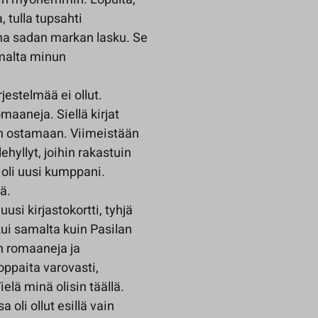
 tulla tupsahti
na sadan markan lasku. Se
mmalta minun
jestelmää ei ollut.
maaneja. Siellä kirjat
kin ostamaan. Viimeistään
ehyllyt, joihin rakastuin
 oli uusi kumppani.
ä.
usi kirjastokortti, tyhjä
ikui samalta kuin Pasilan
in romaaneja ja
oppaita varovasti,
elä minä olisin täällä.
a oli ollut esillä vain