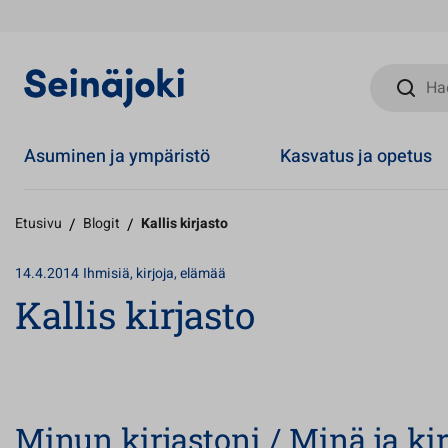
Hae sivust
Asuminen ja ympäristö
Kasvatus ja opetus
Etusivu
/
Blogit
/
Kallis kirjasto
14.4.2014
Ihmisiä, kirjoja, elämää
Kallis kirjasto
Minun kirjastoni / Minä ja kir