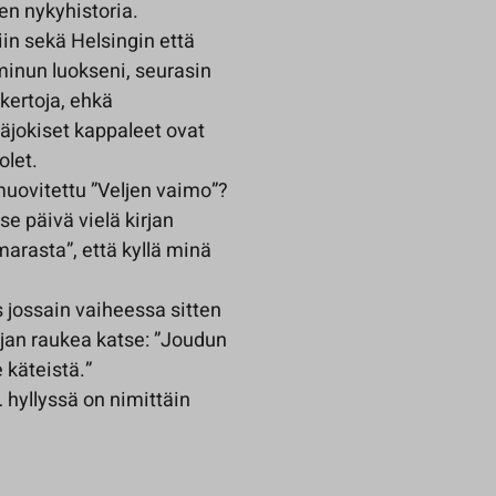
en nykyhistoria.
tiin sekä Helsingin että
n minun luokseni, seurasin
 kertoja, ehkä
näjokiset kappaleet ovat
olet.
 muovitettu ”Veljen vaimo”?
se päivä vielä kirjan
marasta”, että kyllä minä
s jossain vaiheessa sitten
tajan raukea katse: ”Joudun
e käteistä.”
 hyllyssä on nimittäin