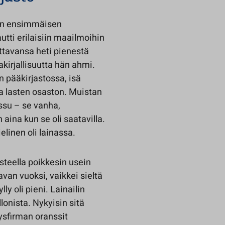
sain ensimmäisen
autti erilaisiin maailmoihin
attavansa heti pienestä
akirjallisuutta hän ahmi.
an pääkirjastossa, isä
koa lasten osaston. Muistan
ossu – se vanha,
 aina kun se oli saatavilla.
elinen oli lainassa.
steella poikkesin usein
avan vuoksi, vaikkei sieltä
ly oli pieni. Lainailin
llonista. Nykyisin sitä
tysfirman oranssit