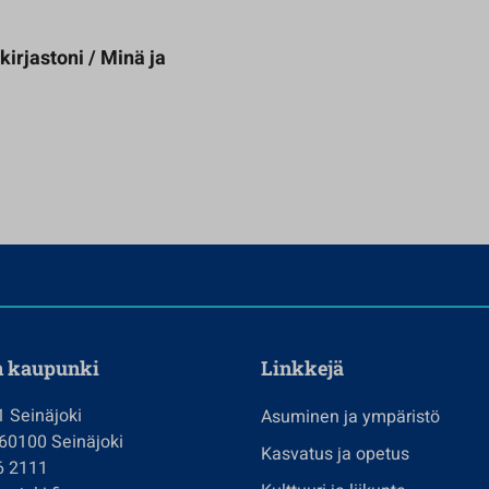
kirjastoni / Minä ja
n kaupunki
Linkkejä
1 Seinäjoki
Asuminen ja ympäristö
 60100 Seinäjoki
Kasvatus ja opetus
6 2111