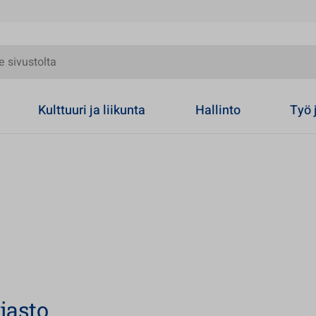
olta
Kulttuuri ja liikunta
Hallinto
Työ 
jasto