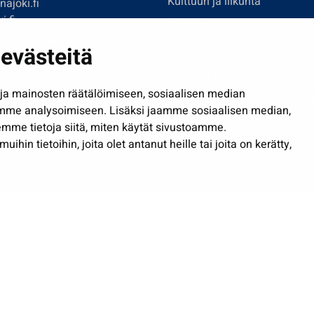
Kulttuuri ja liikunta
ajoki.fi
i.fi
Hallinto
imi@seinajoki.fi
evästeitä
Työ ja yrittäminen
je
Osallistu ja asioi
a mainosten räätälöimiseen, sosiaalisen median
Näytä omat evästeasetuksen
mme analysoimiseen. Lisäksi jaamme sosiaalisen median,
mme tietoja siitä, miten käytät sivustoamme.
in tietoihin, joita olet antanut heille tai joita on kerätty,
Saavutettavuusseloste
| © Seinäjoki 2026