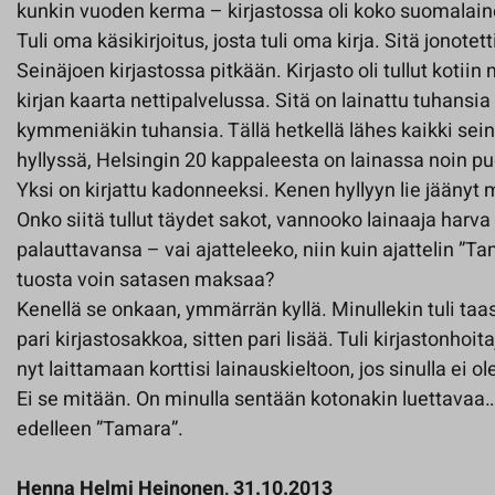
kunkin vuoden kerma – kirjastossa oli koko suomalain
Tuli oma käsikirjoitus, josta tuli oma kirja. Sitä jonotet
Seinäjoen kirjastossa pitkään. Kirjasto oli tullut kotii
kirjan kaarta nettipalvelussa. Sitä on lainattu tuhansia
kymmeniäkin tuhansia. Tällä hetkellä lähes kaikki sei
hyllyssä, Helsingin 20 kappaleesta on lainassa noin pu
Yksi on kirjattu kadonneeksi. Kenen hyllyyn lie jäänyt
Onko siitä tullut täydet sakot, vannooko lainaaja harva 
palauttavansa – vai ajatteleeko, niin kuin ajattelin ”Ta
tuosta voin satasen maksaa?
Kenellä se onkaan, ymmärrän kyllä. Minullekin tuli taa
pari kirjastosakkoa, sitten pari lisää. Tuli kirjastonhoi
nyt laittamaan korttisi lainauskieltoon, jos sinulla ei ol
Ei se mitään. On minulla sentään kotonakin luettavaa…
edelleen ”Tamara”.
Henna Helmi Heinonen, 31.10.2013