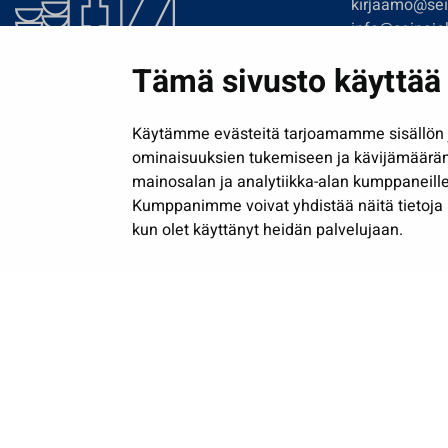
kirjaamo@sein
info@seinajok
etunimi.sukun
Tämä sivusto käyttää 
Tilaa uutiskir
Käytämme evästeitä tarjoamamme sisällön j
ominaisuuksien tukemiseen ja kävijämäärä
mainosalan ja analytiikka-alan kumppaneille
Kumppanimme voivat yhdistää näitä tietoja muih
kun olet käyttänyt heidän palvelujaan.