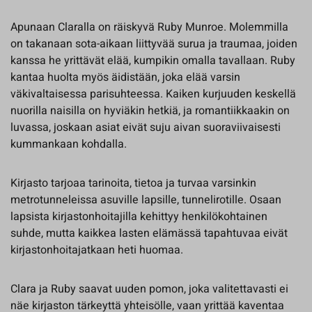
Apunaan Claralla on räiskyvä Ruby Munroe. Molemmilla
on takanaan sota-aikaan liittyvää surua ja traumaa, joiden
kanssa he yrittävät elää, kumpikin omalla tavallaan. Ruby
kantaa huolta myös äidistään, joka elää varsin
väkivaltaisessa parisuhteessa. Kaiken kurjuuden keskellä
nuorilla naisilla on hyviäkin hetkiä, ja romantiikkaakin on
luvassa, joskaan asiat eivät suju aivan suoraviivaisesti
kummankaan kohdalla.
Kirjasto tarjoaa tarinoita, tietoa ja turvaa varsinkin
metrotunneleissa asuville lapsille, tunnelirotille. Osaan
lapsista kirjastonhoitajilla kehittyy henkilökohtainen
suhde, mutta kaikkea lasten elämässä tapahtuvaa eivät
kirjastonhoitajatkaan heti huomaa.
Clara ja Ruby saavat uuden pomon, joka valitettavasti ei
näe kirjaston tärkeyttä yhteisölle, vaan yrittää kaventaa