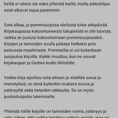
heillä ei oikein ole edes yhteistä kieltä, mutta pikkuhiljaa
asiat alkavat sujua paremmin.
Sota alkaa, ja pommisuojissa oleilusta tulee arkipäivää.
Kirjakaupassa kokoontuneesta lukupiiristä ei silti luovuta,
vaikka se joutuisi kokoontumaan pommisuojassakin.
Kirjojen ja tarinoiden avulla pääsee hetkeksi pois
palavasta maailmasta. Pommeilta ei voi kuitenkaan
suojautua kirjoilla. Kaikki muuttuu, kun ne osuvat
kirjakaupan ja Gertien kodin lähistölle.
Vaikka kirja sijoittuu sota-aikaan ja sisältää surua ja
menetyksiä, on siinä kuitenkin mukana toivoa ja
ystävyyttä sekä tietenkin rakkautta. Se on myös
puolustuspuhe lukemiselle.
Yhteistä näille kirjoille on tarinoiden voima, ystävyys ja
usko siihen, että vaikka tapahtuu pahoja asioita, aina on