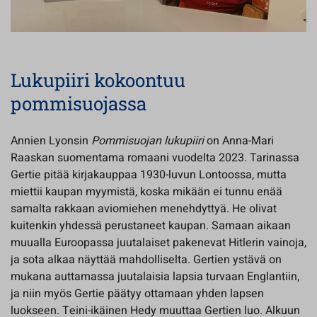
Lukupiiri kokoontuu
pommisuojassa
Annien Lyonsin
Pommisuojan lukupiiri
on Anna-Mari
Raaskan suomentama romaani vuodelta 2023. Tarinassa
Gertie pitää kirjakauppaa 1930-luvun Lontoossa, mutta
miettii kaupan myymistä, koska mikään ei tunnu enää
samalta rakkaan aviomiehen menehdyttyä. He olivat
kuitenkin yhdessä perustaneet kaupan. Samaan aikaan
muualla Euroopassa juutalaiset pakenevat Hitlerin vainoja,
ja sota alkaa näyttää mahdolliselta. Gertien ystävä on
mukana auttamassa juutalaisia lapsia turvaan Englantiin,
ja niin myös Gertie päätyy ottamaan yhden lapsen
luokseen. Teini-ikäinen Hedy muuttaa Gertien luo. Alkuun