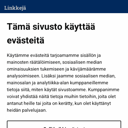
Linkkejä
Asuminen ja ympäristö
Tämä sivusto käyttää
Kasvatus ja opetus
evästeitä
Kulttuuri ja liikunta
Hallinto
Käytämme evästeitä tarjoamamme sisällön ja
Työ ja yrittäminen
mainosten räätälöimiseen, sosiaalisen median
Osallistu ja asioi
ominaisuuksien tukemiseen ja kävijämäärämme
analysoimiseen. Lisäksi jaamme sosiaalisen median,
Näytä omat evästeasetukseni
mainosalan ja analytiikka-alan kumppaneillemme
tietoja siitä, miten käytät sivustoamme. Kumppanimme
Seuraa meitä
voivat yhdistää näitä tietoja muihin tietoihin, joita olet
antanut heille tai joita on kerätty, kun olet käyttänyt
heidän palvelujaan.