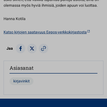
olemassa myös hyviä ihmisiä, joiden apuun voi luottaa.
Hanna Kotila
Katso kirjojen saatavuus Eepos-verkkokirjastosta
Jaa
Asiasanat
kirjavinkit