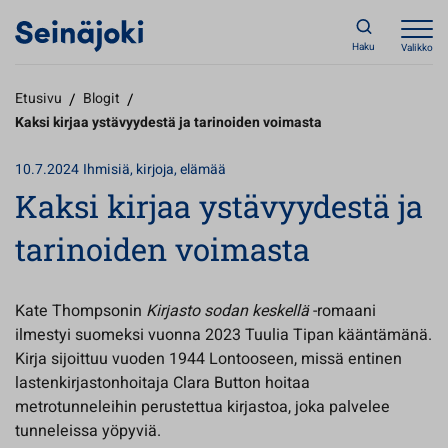
Haku
Valikko
Etusivu
/
Blogit
/
Kaksi kirjaa ystävyydestä ja tarinoiden voimasta
10.7.2024
Ihmisiä, kirjoja, elämää
Kaksi kirjaa ystävyydestä ja
tarinoiden voimasta
Kate Thompsonin
Kirjasto sodan keskellä
-romaani
ilmestyi suomeksi vuonna 2023 Tuulia Tipan kääntämänä.
Kirja sijoittuu vuoden 1944 Lontooseen, missä entinen
lastenkirjastonhoitaja Clara Button hoitaa
metrotunneleihin perustettua kirjastoa, joka palvelee
tunneleissa yöpyviä.