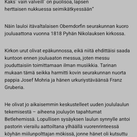
Kaks´ vain valveill´ on puolisoa, lapsen
herttaisen nukkuessa seimikätkyessään”
Näin lauloi itävaltalaisen Oberndorfin seurakunnan kuoro
jouluaattona vuonna 1818 Pyhän Nikolauksen kirkossa.
Kirkon urut olivat epäkunnossa, eikä niitä ehdittäisi saada
kuntoon ennen jouluaaton messua, joten messu
jouduttaisiin toimittamaan ilman musiikkia. Tarinan
mukaan tämä seikka harmitti kovin seurakunnan nuorta
pappia Josef Mohria ja hänen urkuriystäväänsä Franz
Gruberia.
He olivat jo aikaisemmin keskustelleet uuden joululaulun
tekemisestä – aiheena jouluyön tapahtumat
Betlehemissä. Lopullisen sysäyksen laulun synnylle antoi
pastorin vierailu aattoiltana ylhäällä vuorenrinteessä
köyhän miilunpolttajan mökissä, jonne hänet oli kutsuttu