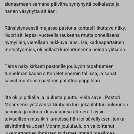
siunaamaan samana päivänä syntynyttä poikalasta ja
hänen väsynyttä äitiään.
Ränsistyneessä majassa pastoria kohtasi liikuttava näky.
Nuori äiti lepäsi vuoteella raukeana mutta onnellisena
hymyillen, vierellään nukkuva lapsi. Isä, karkeapartainen
metsätyömies, oli hellästi kumartuneena heidän ylitseen.
Tämä näky kirkasti pastorille jouluyön tapahtumien
tunnelman kauan sitten Betlehemin tallissa, ja sanat
saivat muotonsa pastorin palattua pappilaan.
Ilta oli jo pitkällä ja laulusta puuttui vielä sävel. Pastori
Mohr riensi ystävänsä Gruberin luo, joka ilahtui joulurunon
sanoista ja istuutui klaviaarinsa ääreen. Täysin
taivaallisen musiikin lumoissa hän loi sävellyksen, jonka
siivittämänä Josef Mohrin joululaulu on valloittanut
lukemattomien ihmisten sydämet ympäri maailmaa.