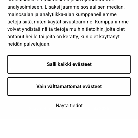
analysoimiseen. Lisäksi jaamme sosiaalisen median,
Näytä omat evästeasetukseni
mainosalan ja analytiikka-alan kumppaneillemme
tietoja siitä, miten käytät sivustoamme. Kumppanimme
Seuraa meitä
voivat yhdistää näitä tietoja muihin tietoihin, joita olet
antanut heille tai joita on kerätty, kun olet käyttänyt
heidän palvelujaan.
Salli kaikki evästeet
Vain välttämättömät evästeet
Näytä tiedot
Saavutettavuusseloste
| © Seinäjoki 2026