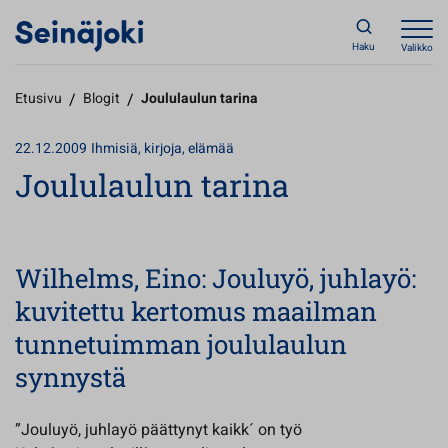
Haku
Valikko
Etusivu
/
Blogit
/
Joululaulun tarina
22.12.2009
Ihmisiä, kirjoja, elämää
Joululaulun tarina
Wilhelms, Eino: Jouluyö, juhlayö:
kuvitettu kertomus maailman
tunnetuimman joululaulun
synnystä
”Jouluyö, juhlayö päättynyt kaikk´ on työ