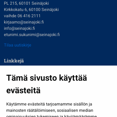
PL 215, 60101 Seinäjoki
Kirkkokatu 6, 60100 Seinäjoki
vaihde 06 416 2111
kirjaamo@seinajoki.fi
info@seinajoki.fi
etunimi.sukunimi@seinajoki.fi
Tilaa uutiskirje
Linkkejä
Asuminen ja ympäristö
Tämä sivusto käyttää
Kasvatus ja opetus
evästeitä
Kulttuuri ja liikunta
Hallinto
Käytämme evästeitä tarjoamamme sisällön ja
Työ ja yrittäminen
mainosten räätälöimiseen, sosiaalisen median
Osallistu ja asioi
ominaisuuksien tukemiseen ja kävijämäärämme