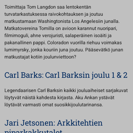
Toimittaja Tom Langdon saa lentokentän
turvatarkastuksessa raivokohtauksen ja joutuu
matkustamaan Washingtonista Los Angelesiin junalla.
Matkatovereina Tomilla on avioon karannut nuoripari,
filmimoguli, ahne verojuristi, salaperäinen isoäiti ja
pakanallinen pappi. Coloradon vuorilla riehuu voimakas
lumimyrsky, jonka kouriin juna joutuu. Pääsevätkö junan
matkustajat kotiin joulunviettoon?
Carl Barks: Carl Barksin joulu 1 & 2
Legendaarisen Carl Barksin kaikki jouluaiheiset sarjakuvat
löytyvät näistä kahdesta kirjasta. Aku Ankan ystävät
löytävät varmasti omat suosikkijoulutarinansa.
Jari Jetsonen: Arkkitehtien
piparkakkutalot