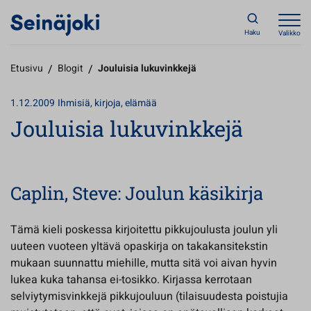
Haku
Valikko
Etusivu
/
Blogit
/
Jouluisia lukuvinkkejä
1.12.2009
Ihmisiä, kirjoja, elämää
Jouluisia lukuvinkkejä
Caplin, Steve: Joulun käsikirja
Tämä kieli poskessa kirjoitettu pikkujoulusta joulun yli
uuteen vuoteen yltävä opaskirja on takakansitekstin
mukaan suunnattu miehille, mutta sitä voi aivan hyvin
lukea kuka tahansa ei-tosikko. Kirjassa kerrotaan
selviytymisvinkkejä pikkujouluun (tilaisuudesta poistujia