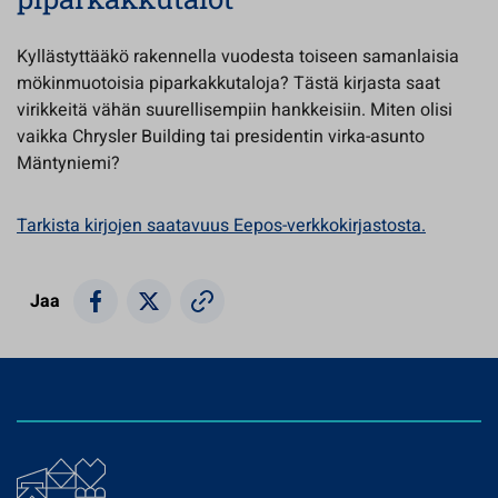
Kyllästyttääkö rakennella vuodesta toiseen samanlaisia
mökinmuotoisia piparkakkutaloja? Tästä kirjasta saat
virikkeitä vähän suurellisempiin hankkeisiin. Miten olisi
vaikka Chrysler Building tai presidentin virka-asunto
Mäntyniemi?
Tarkista kirjojen saatavuus Eepos-verkkokirjastosta.
Jaa