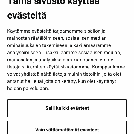
Tämä sivusto käyttää
Kasvatus ja opetus
evästeitä
Kulttuuri ja liikunta
Hallinto
Käytämme evästeitä tarjoamamme sisällön ja
Työ ja yrittäminen
mainosten räätälöimiseen, sosiaalisen median
Osallistu ja asioi
ominaisuuksien tukemiseen ja kävijämäärämme
analysoimiseen. Lisäksi jaamme sosiaalisen median,
Näytä omat evästeasetukseni
mainosalan ja analytiikka-alan kumppaneillemme
tietoja siitä, miten käytät sivustoamme. Kumppanimme
Seuraa meitä
voivat yhdistää näitä tietoja muihin tietoihin, joita olet
antanut heille tai joita on kerätty, kun olet käyttänyt
heidän palvelujaan.
Salli kaikki evästeet
Vain välttämättömät evästeet