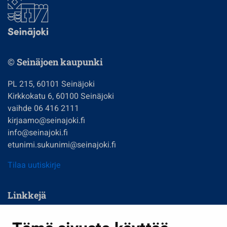
© Seinäjoen kaupunki
PL 215, 60101 Seinäjoki
Kirkkokatu 6, 60100 Seinäjoki
vaihde 06 416 2111
kirjaamo@seinajoki.fi
info@seinajoki.fi
etunimi.sukunimi@seinajoki.fi
Tilaa uutiskirje
Linkkejä
Asuminen ja ympäristö