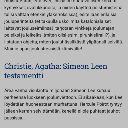
muistutetaan, että ovet, joissa on epätavallisen korkeat
kynnykset, ovat ikkunoita, ja niiden käyttöä poistumisteinä
tulisi välttää etenkin yläkerroksissa), esitellään erilaisia
jouluperinteitä (et takuulla usko, mitä katalonialaiset
laittavat jouluseimiinsä), tarjotaan vinkkejä joulunajan
peleiksi ja leikeiksi (miten olisi esim. pirunkieliralli?), ja
listataan ohjeita, miten jouluhässäkästä ylipäänsä selviää.
Mainio opus joulustressistä kärsivälle!
Christie, Agatha: Simeon Leen
testamentti
Äreä vanha visukinttu miljonääri Simeon Lee kutsuu
perheensä luokseen joulunviettoon. Ei aikaakaan, kun Lee
löydetään huoneestaan murhattuna. Hercule Poirot ryhtyy
jälleen kerran selvittämään, kenellä ei ole puhtaat jauhot
pussissa…