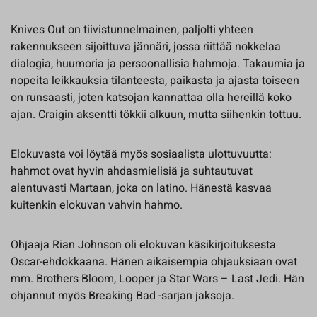
Knives Out on tiivistunnelmainen, paljolti yhteen
rakennukseen sijoittuva jännäri, jossa riittää nokkelaa
dialogia, huumoria ja persoonallisia hahmoja. Takaumia ja
nopeita leikkauksia tilanteesta, paikasta ja ajasta toiseen
on runsaasti, joten katsojan kannattaa olla hereillä koko
ajan. Craigin aksentti tökkii alkuun, mutta siihenkin tottuu.
Elokuvasta voi löytää myös sosiaalista ulottuvuutta:
hahmot ovat hyvin ahdasmielisiä ja suhtautuvat
alentuvasti Martaan, joka on latino. Hänestä kasvaa
kuitenkin elokuvan vahvin hahmo.
Ohjaaja Rian Johnson oli elokuvan käsikirjoituksesta
Oscar-ehdokkaana. Hänen aikaisempia ohjauksiaan ovat
mm. Brothers Bloom, Looper ja Star Wars – Last Jedi. Hän
ohjannut myös Breaking Bad -sarjan jaksoja.