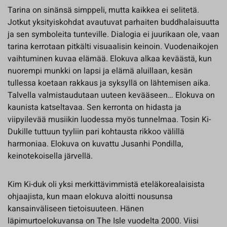
Tarina on sinänsä simppeli, mutta kaikkea ei selitetä.
Jotkut yksityiskohdat avautuvat parhaiten buddhalaisuutta
ja sen symboleita tunteville. Dialogia ei juurikaan ole, vaan
tarina kerrotaan pitkälti visuaalisin keinoin. Vuodenaikojen
vaihtuminen kuvaa elämää. Elokuva alkaa keväästä, kun
nuorempi munkki on lapsi ja elämä aluillaan, kesän
tullessa koetaan rakkaus ja syksyllä on lähtemisen aika.
Talvella valmistaudutaan uuteen kevääseen… Elokuva on
kaunista katseltavaa. Sen kerronta on hidasta ja
viipyilevää musiikin luodessa myös tunnelmaa. Tosin Ki-
Dukille tuttuun tyyliin pari kohtausta rikkoo välillä
harmoniaa. Elokuva on kuvattu Jusanhi Pondilla,
keinotekoisella järvellä.
Kim Ki-duk oli yksi merkittävimmistä eteläkorealaisista
ohjaajista, kun maan elokuva aloitti nousunsa
kansainväliseen tietoisuuteen. Hänen
läpimurtoelokuvansa on The Isle vuodelta 2000. Viisi