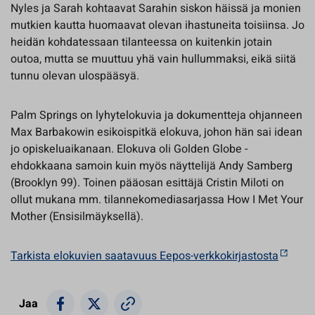
Nyles ja Sarah kohtaavat Sarahin siskon häissä ja monien
mutkien kautta huomaavat olevan ihastuneita toisiinsa. Jo
heidän kohdatessaan tilanteessa on kuitenkin jotain
outoa, mutta se muuttuu yhä vain hullummaksi, eikä siitä
tunnu olevan ulospääsyä.
Palm Springs on lyhytelokuvia ja dokumentteja ohjanneen
Max Barbakowin esikoispitkä elokuva, johon hän sai idean
jo opiskeluaikanaan. Elokuva oli Golden Globe -
ehdokkaana samoin kuin myös näyttelijä Andy Samberg
(Brooklyn 99). Toinen pääosan esittäjä Cristin Miloti on
ollut mukana mm. tilannekomediasarjassa How I Met Your
Mother (Ensisilmäyksellä).
Tarkista elokuvien saatavuus Eepos-verkkokirjastosta
Jaa