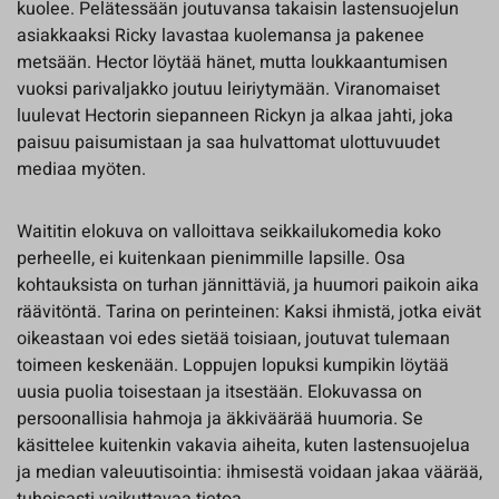
kuolee. Pelätessään joutuvansa takaisin lastensuojelun
asiakkaaksi Ricky lavastaa kuolemansa ja pakenee
metsään. Hector löytää hänet, mutta loukkaantumisen
vuoksi parivaljakko joutuu leiriytymään. Viranomaiset
luulevat Hectorin siepanneen Rickyn ja alkaa jahti, joka
paisuu paisumistaan ja saa hulvattomat ulottuvuudet
mediaa myöten.
Waititin elokuva on valloittava seikkailukomedia koko
perheelle, ei kuitenkaan pienimmille lapsille. Osa
kohtauksista on turhan jännittäviä, ja huumori paikoin aika
räävitöntä. Tarina on perinteinen: Kaksi ihmistä, jotka eivät
oikeastaan voi edes sietää toisiaan, joutuvat tulemaan
toimeen keskenään. Loppujen lopuksi kumpikin löytää
uusia puolia toisestaan ja itsestään. Elokuvassa on
persoonallisia hahmoja ja äkkiväärää huumoria. Se
käsittelee kuitenkin vakavia aiheita, kuten lastensuojelua
ja median valeuutisointia: ihmisestä voidaan jakaa väärää,