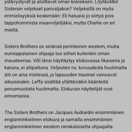
ystävystyvät ja aloittavat oman bisneksen. Löytävätkö
Sistersin veljekset parivaljakon? Veljeksillä on myös
erimielisyyksiä keskenään: Eli haluaisi jo siirtyä pois
tappohommista maanviljelijäksi, mutta Charlie on eri
mieltä.
Sisters Brothers on sinänsä perinteinen western, mutta
eurooppalainen ohjaaja tuo siihen kuitenkin oman
mausteensa. Villi länsi näyttäytyy elokuvassa likaisena ja
karuna, ei sliipattuna. Veljesten ns. kovuudesta huolimatta
äiti on aina mielessä, ja lapsuuden traumat vainoavat
aikuisinakin. Leffa sisältää yllättäviäkin käänteitä
perusmuotista huolimatta. Elokuvan näyttelijät ovat
erinomaisia.
The Sisters Brothers on Jacques Audiardin ensimmäinen
englanninkielinen elokuva ja samalla ensimmäinen
englanninkielinen western ranskalaiselta ohjaajalta.