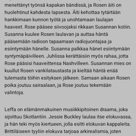
menettänyt työnsä kapakan bändissä, ja Rosen äiti on
huolehtinut kahdesta lapsesta. Äiti kehottaa tytärtään
hankkimaan kunnon työtä ja unohtamaan laulajan
haaveet. Rose pääsee siivoojaksi rikkaan Susannan kotiin.
Susanna kuulee Rosen laulavan ja auttaa häntä
pääsemään radioon tapaamaan radiojuontajaa ja
esiintymään hänelle. Susanna palkkaa hänet esiintymään
syntymäpäivilleen. Juhlissa kerättäisiin myös rahaa, jotta
Rose pääsisi haaveittensa Nashvilleen. Susannan mies on
kuullut Rosen vankilataustasta ja kieltää häntä enää
tulemasta töihin esityksen jälkeen. Samaan aikaan Rosen
poika joutuu sairaalaan, ja Rose joutuu tekemään
valintoja.
Leffa on elämänmakuinen musiikkipitoinen draama, joka
sijoittuu Skotlantiin. Jessie Buckley laulaa itse elokuvassa,
ja hän teki myös kiertueen, jolla esitti elokuvan kappaleita.
Brittiläiseen tyyliin elokuva tarjoaa arkirealismia, joten