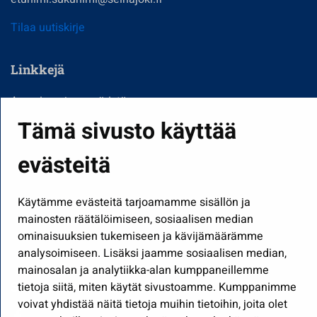
Tilaa uutiskirje
Linkkejä
Asuminen ja ympäristö
Tämä sivusto käyttää
Kasvatus ja opetus
Kulttuuri ja liikunta
evästeitä
Hallinto
Työ ja yrittäminen
Käytämme evästeitä tarjoamamme sisällön ja
mainosten räätälöimiseen, sosiaalisen median
Osallistu ja asioi
ominaisuuksien tukemiseen ja kävijämäärämme
Näytä omat evästeasetukseni
analysoimiseen. Lisäksi jaamme sosiaalisen median,
mainosalan ja analytiikka-alan kumppaneillemme
Seuraa meitä
tietoja siitä, miten käytät sivustoamme. Kumppanimme
voivat yhdistää näitä tietoja muihin tietoihin, joita olet