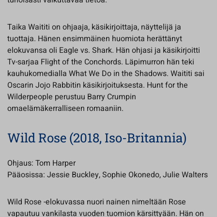
tuhoisasti vaikuttavaa tietoa.
Taika Waititi on ohjaaja, käsikirjoittaja, näyttelijä ja
tuottaja. Hänen ensimmäinen huomiota herättänyt
elokuvansa oli Eagle vs. Shark. Hän ohjasi ja käsikirjoitti
Tv-sarjaa Flight of the Conchords. Läpimurron hän teki
kauhukomedialla What We Do in the Shadows. Waititi sai
Oscarin Jojo Rabbitin käsikirjoituksesta. Hunt for the
Wilderpeople perustuu Barry Crumpin
omaelämäkerralliseen romaaniin.
Wild Rose (2018, Iso-Britannia)
Ohjaus: Tom Harper
Pääosissa: Jessie Buckley, Sophie Okonedo, Julie Walters
Wild Rose -elokuvassa nuori nainen nimeltään Rose
vapautuu vankilasta vuoden tuomion kärsittyään. Hän on