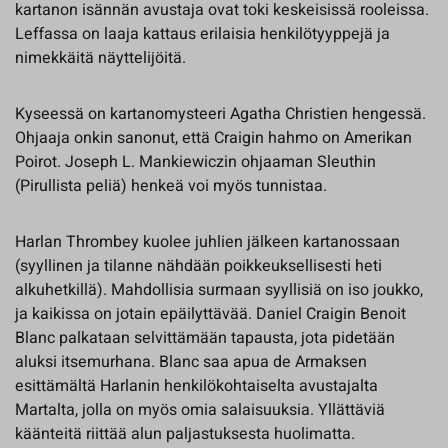
kartanon isännän avustaja ovat toki keskeisissä rooleissa.
Leffassa on laaja kattaus erilaisia henkilötyyppejä ja
nimekkäitä näyttelijöitä.
Kyseessä on kartanomysteeri Agatha Christien hengessä.
Ohjaaja onkin sanonut, että Craigin hahmo on Amerikan
Poirot. Joseph L. Mankiewiczin ohjaaman Sleuthin
(Pirullista peliä) henkeä voi myös tunnistaa.
Harlan Thrombey kuolee juhlien jälkeen kartanossaan
(syyllinen ja tilanne nähdään poikkeuksellisesti heti
alkuhetkillä). Mahdollisia surmaan syyllisiä on iso joukko,
ja kaikissa on jotain epäilyttävää. Daniel Craigin Benoit
Blanc palkataan selvittämään tapausta, jota pidetään
aluksi itsemurhana. Blanc saa apua de Armaksen
esittämältä Harlanin henkilökohtaiselta avustajalta
Martalta, jolla on myös omia salaisuuksia. Yllättäviä
käänteitä riittää alun paljastuksesta huolimatta.