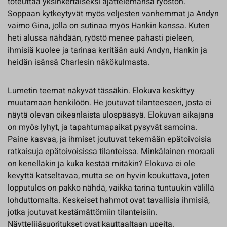
toteuttaa yksinkertaiseksi ajattelemansa ryöstön.
Soppaan kytkeytyvät myös veljesten vanhemmat ja Andyn
vaimo Gina, jolla on sutinaa myös Hankin kanssa. Kuten
heti alussa nähdään, ryöstö menee pahasti pieleen,
ihmisiä kuolee ja tarinaa keritään auki Andyn, Hankin ja
heidän isänsä Charlesin näkökulmasta.
Lumetin teemat näkyvät tässäkin. Elokuva keskittyy
muutamaan henkilöön. He joutuvat tilanteeseen, josta ei
näytä olevan oikeanlaista ulospääsyä. Elokuvan aikajana
on myös lyhyt, ja tapahtumapaikat pysyvät samoina.
Paine kasvaa, ja ihmiset joutuvat tekemään epätoivoisia
ratkaisuja epätoivoisissa tilanteissa. Minkälainen moraali
on kenelläkin ja kuka kestää mitäkin? Elokuva ei ole
kevyttä katseltavaa, mutta se on hyvin koukuttava, joten
lopputulos on pakko nähdä, vaikka tarina tuntuukin välillä
lohduttomalta. Keskeiset hahmot ovat tavallisia ihmisiä,
jotka joutuvat kestämättömiin tilanteisiin.
Näyttelijäsuoritukset ovat kauttaaltaan upeita.