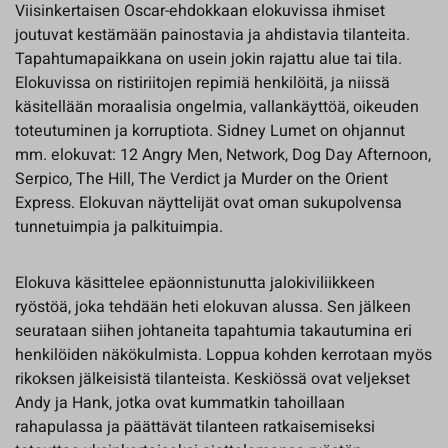
Viisinkertaisen Oscar-ehdokkaan elokuvissa ihmiset
joutuvat kestämään painostavia ja ahdistavia tilanteita.
Tapahtumapaikkana on usein jokin rajattu alue tai tila.
Elokuvissa on ristiriitojen repimiä henkilöitä, ja niissä
käsitellään moraalisia ongelmia, vallankäyttöä, oikeuden
toteutuminen ja korruptiota. Sidney Lumet on ohjannut
mm. elokuvat: 12 Angry Men, Network, Dog Day Afternoon,
Serpico, The Hill, The Verdict ja Murder on the Orient
Express. Elokuvan näyttelijät ovat oman sukupolvensa
tunnetuimpia ja palkituimpia.
Elokuva käsittelee epäonnistunutta jalokiviliikkeen
ryöstöä, joka tehdään heti elokuvan alussa. Sen jälkeen
seurataan siihen johtaneita tapahtumia takautumina eri
henkilöiden näkökulmista. Loppua kohden kerrotaan myös
rikoksen jälkeisistä tilanteista. Keskiössä ovat veljekset
Andy ja Hank, jotka ovat kummatkin tahoillaan
rahapulassa ja päättävät tilanteen ratkaisemiseksi