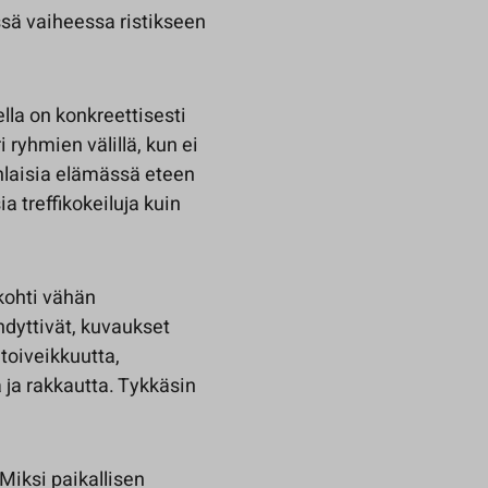
ssä vaiheessa ristikseen
ella on konkreettisesti
 ryhmien välillä, kun ei
nlaisia elämässä eteen
ia treffikokeiluja kuin
kohti vähän
hdyttivät, kuvaukset
toiveikkuutta,
 ja rakkautta. Tykkäsin
Miksi paikallisen