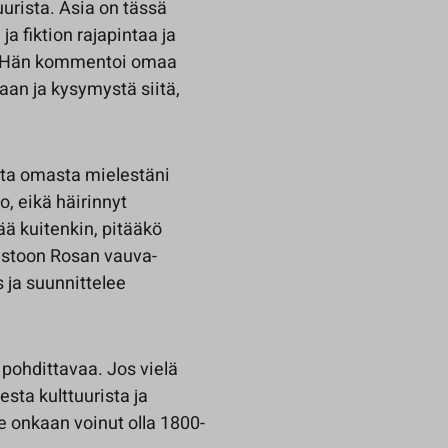
uurista. Asia on tässä
ja fiktion rajapintaa ja
la. Hän kommentoi omaa
aan ja kysymystä siitä,
utta omasta mielestäni
o, eikä häirinnyt
ää kuitenkin, pitääkö
uistoon Rosan vauva-
s ja suunnittelee
 pohdittavaa. Jos vielä
esta kulttuurista ja
 onkaan voinut olla 1800-