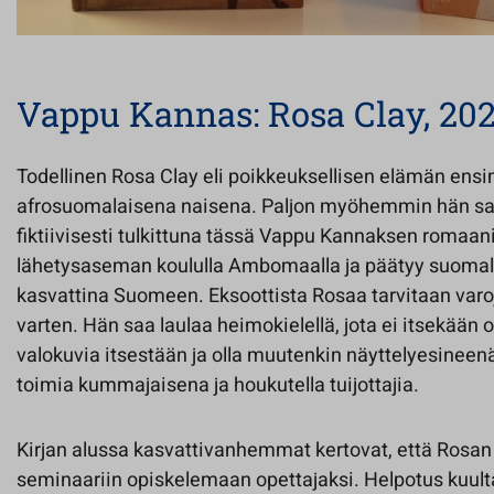
Vappu Kannas: Rosa Clay, 20
Todellinen Rosa Clay eli poikkeuksellisen elämän en
afrosuomalaisena naisena. Paljon myöhemmin hän s
fiktiivisesti tulkittuna tässä Vappu Kannaksen romaa
lähetysaseman koululla Ambomaalla ja päätyy suomal
kasvattina Suomeen. Eksoottista Rosaa tarvitaan var
varten. Hän saa laulaa heimokielellä, jota ei itsekää
valokuvia itsestään ja olla muutenkin näyttelyesineenä 
toimia kummajaisena ja houkutella tuijottajia.
Kirjan alussa kasvattivanhemmat kertovat, että Rosan 
seminaariin opiskelemaan opettajaksi. Helpotus kuult