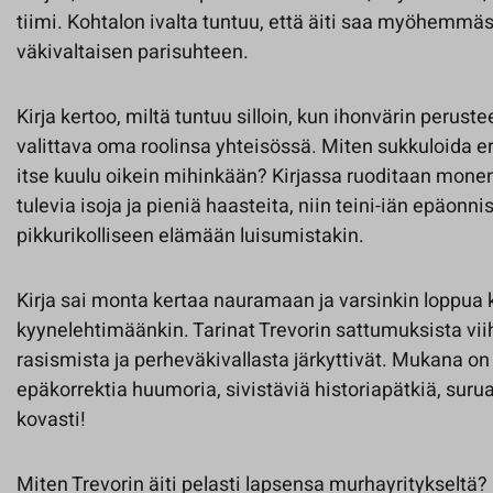
tiimi. Kohtalon ivalta tuntuu, että äiti saa myöhemmä
väkivaltaisen parisuhteen.
Kirja kertoo, miltä tuntuu silloin, kun ihonvärin peruste
valittava oma roolinsa yhteisössä. Miten sukkuloida eri
itse kuulu oikein mihinkään? Kirjassa ruoditaan mone
tulevia isoja ja pieniä haasteita, niin teini-iän epäonnis
pikkurikolliseen elämään luisumistakin.
Kirja sai monta kertaa nauramaan ja varsinkin loppua 
kyynelehtimäänkin. Tarinat Trevorin sattumuksista vii
rasismista ja perheväkivallasta järkyttivät. Mukana on 
epäkorrektia huumoria, sivistäviä historiapätkiä, surua
kovasti!
Miten Trevorin äiti pelasti lapsensa murhayritykseltä? 