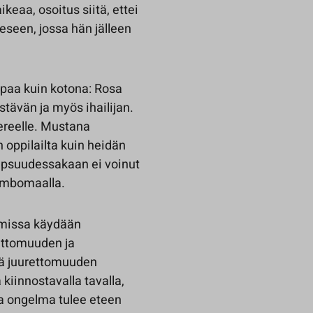
keaa, osoitus siitä, ettei
seen, jossa hän jälleen
mpaa kuin kotona: Rosa
tävän ja myös ihailijan.
reelle. Mustana
 oppilailta kuin heidän
lapsuudessakaan ei voinut
 Ambomaalla.
umissa käydään
ettomuuden ja
ätä juurettomuuden
 kiinnostavalla tavalla,
a ongelma tulee eteen