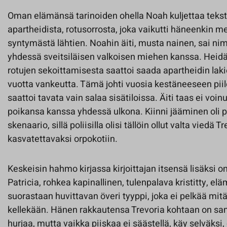
Oman elämänsä tarinoiden ohella Noah kuljettaa teksti
apartheidista, rotusorrosta, joka vaikutti häneenkin me
syntymästä lähtien. Noahin äiti, musta nainen, sai nim
yhdessä sveitsiläisen valkoisen miehen kanssa. Heidän 
rotujen sekoittamisesta saattoi saada apartheidin lak
vuotta vankeutta. Tämä johti vuosia kestäneeseen piil
saattoi tavata vain salaa sisätiloissa. Äiti taas ei voinu
poikansa kanssa yhdessä ulkona. Kiinni jääminen oli 
skenaario, sillä poliisilla olisi tällöin ollut valta viedä T
kasvatettavaksi orpokotiin.
Keskeisin hahmo kirjassa kirjoittajan itsensä lisäksi o
Patricia, rohkea kapinallinen, tulenpalava kristitty, e
suorastaan huvittavan överi tyyppi, joka ei pelkää mit
kellekään. Hänen rakkautensa Trevoria kohtaan on s
hurjaa, mutta vaikka piiskaa ei säästellä, käy selväksi