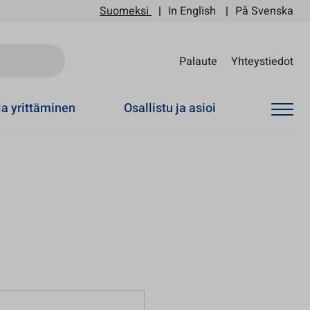
Suomeksi
In English
På Svenska
Sii
Palaute
Yhteystiedot
ja yrittäminen
Osallistu ja asioi