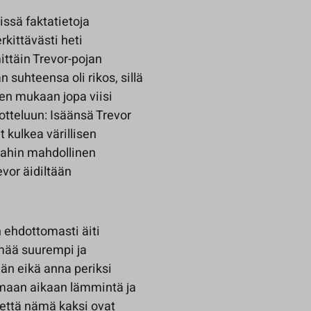
ssä faktatietoja
rkittävästi heti
ittäin Trevor-pojan
suhteensa oli rikos, sillä
ien mukaan jopa viisi
otteluun: Isäänsä Trevor
t kulkea värillisen
pahin mahdollinen
revor äidiltään
n ehdottomasti äiti
lämää suurempi ja
ään eikä anna periksi
amaan aikaan lämmintä ja
, että nämä kaksi ovat