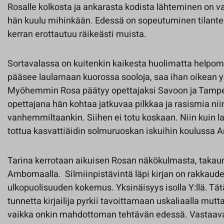
Rosalle kolkosta ja ankarasta kodista lähteminen on vai
hän kuulu mihinkään. Edessä on sopeutuminen tilantee
kerran erottautuu räikeästi muista.
Sortavalassa on kuitenkin kaikesta huolimatta helpo
pääsee laulamaan kuorossa sooloja, saa ihan oikean ys
Myöhemmin Rosa päätyy opettajaksi Savoon ja Tampe
opettajana hän kohtaa jatkuvaa pilkkaa ja rasismia niin
vanhemmiltaankin. Siihen ei totu koskaan. Niin kuin 
tottua kasvattiäidin solmuruoskan iskuihin koulussa
Tarina kerrotaan aikuisen Rosan näkökulmasta, taka
Ambomaalla. Silmiinpistävintä läpi kirjan on rakkaud
ulkopuolisuuden kokemus. Yksinäisyys isolla Y:llä. T
tunnetta kirjailija pyrkii tavoittamaan uskaliaalla mutta
vaikka onkin mahdottoman tehtävän edessä. Vastaav