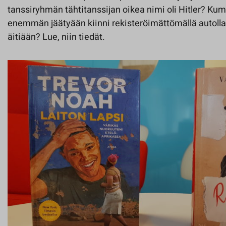
tanssiryhmän tähtitanssijan oikea nimi oli Hitler? Ku
enemmän jäätyään kiinni rekisteröimättömällä autolla 
äitiään? Lue, niin tiedät.