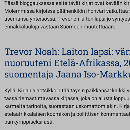
Tässä bloggauksessa esiteltävät kirjat ovat kevään kirj
Molemmissa kirjoissa päähenkilön ihonväri vaikuttaa 
asemansa yhteisössä. Trevor on laiton lapsi jo syntye
ennakkoluuloja vastaan Suomeen muutettuaan.
Trevor Noah: Laiton lapsi: vä
nuoruuteni Etelä-Afrikassa, 2
suomentaja Jaana Iso-Markk
Kyllä. Kirjan alaotsikko pitää täysin paikkansa: kaikki 
tässä riemastuttavassa kirjassa, joka on alusta loppu
karmeita tarinoita, suorastaan uskomattomiakin. Kirja
eteläafrikkalaisen koomikon ja poliittisen kommentaa
parikymppiseksi asti.