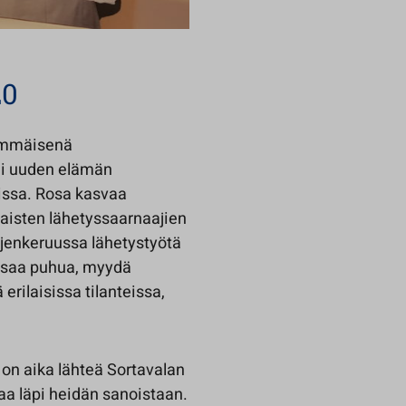
20
simmäisenä
ai uuden elämän
nissa. Rosa kasvaa
aisten lähetyssaarnaajien
ojenkeruussa lähetystyötä
n osaa puhua, myydä
erilaisissa tilanteissa,
on aika lähteä Sortavalan
aa läpi heidän sanoistaan.