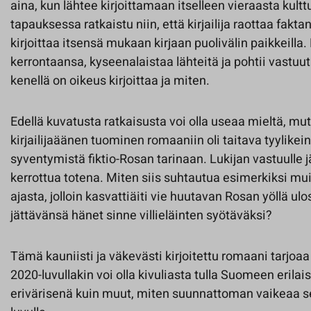
aina, kun lähtee kirjoittamaan itselleen vieraasta kultt
tapauksessa ratkaistu niin, että kirjailija raottaa faktan 
kirjoittaa itsensä mukaan kirjaan puolivälin paikkeil
kerrontaansa, kyseenalaistaa lähteitä ja pohtii vastuut
kenellä on oikeus kirjoittaa ja miten.
Edellä kuvatusta ratkaisusta voi olla useaa mieltä, m
kirjailijaäänen tuominen romaaniin oli taitava tyylikein
syventymistä fiktio-Rosan tarinaan. Lukijan vastuulle j
kerrottua totena. Miten siis suhtautua esimerkiksi m
ajasta, jolloin kasvattiäiti vie huutavan Rosan yöllä ulo
jättävänsä hänet sinne villieläinten syötäväksi?
Tämä kauniisti ja väkevästi kirjoitettu romaani tarjoaa
2020-luvullakin voi olla kivuliasta tulla Suomeen erilais
erivärisenä kuin muut, miten suunnattoman vaikeaa se