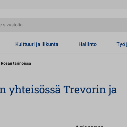
olta
Kulttuuri ja liikunta
Hallinto
Työ 
a Rosan tarinoissa
n yhteisössä Trevorin ja