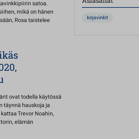
Asiasanat
avinkkipiirin satoa.
siihen, mikä on hänen
kirjavinkit
ssään, Rosa taistelee
rikäs
020,
u
värit ovat todella käytössä
un täynnä hauskoja ja
 kattaa Trevor Noahin,
ttorin, elämän