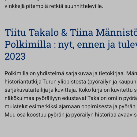
vinkkejä pitempiä retkiä suunnitteleville.
Tiitu Takalo & Tiina Männist
Polkimilla : nyt, ennen ja tul
2023
Polkimilla on yhdistelmä sarjakuvaa ja tietokirjaa. Mä
historiantutkija Turun yliopistosta (pyöräilyn ja kaupunk
sarjakuvataiteilija ja kuvittaja. Koko kirja on kuvitettu 
näkökulmaa pyöräilyyn edustavat Takalon omiin pyöräi
muistelut esimerkiksi ajamaan oppimisesta ja pyörä
Muu osa koostuu pyörän ja pyöräilyn historiaa avaavis