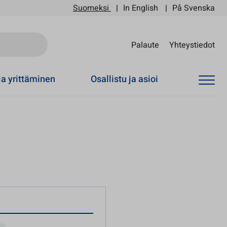
Suomeksi
In English
På Svenska
Sii
Palaute
Yhteystiedot
ja yrittäminen
Osallistu ja asioi