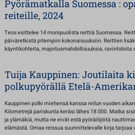
Pyörämatkalla Suomessa : opa
reiteille, 2024
Teos esittelee 14 monipuolista reittiä Suomessa. Reitt
päiväretkistä pitempiin kokonaisuuksiin. Reittien lisä
käyntikohteita, majoitusmahdollisuuksia, ravintoloita
Tuija Kauppinen: Joutilaita ki
polkupyörällä Etelä-Amerikan
Kauppinen polki miehensä kanssa reilun vuoden aikan
Kilometrejä pariskunta keräsi lähes 18 000. Matka sisäl
ja ylämäkiä, mutta ne eivät estä pyöräilijöitä nauttim
elämästä. Omaa reissua suunnittelevalle kirja tarjoaa 