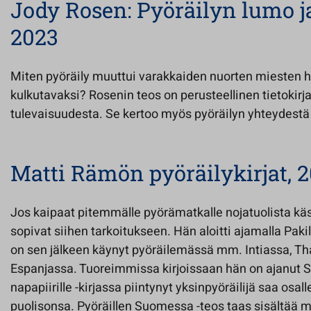
Jody Rosen: Pyöräilyn lumo ja
2023
Miten pyöräily muuttui varakkaiden nuorten miesten h
kulkutavaksi? Rosenin teos on perusteellinen tietokirja
tulevaisuudesta. Se kertoo myös pyöräilyn yhteydest
Matti Rämön pyöräilykirjat, 
Jos kaipaat pitemmälle pyörämatkalle nojatuolista käs
sopivat siihen tarkoitukseen. Hän aloitti ajamalla Paki
on sen jälkeen käynyt pyöräilemässä mm. Intiassa, Th
Espanjassa. Tuoreimmissa kirjoissaan hän on ajanut 
napapiirille -kirjassa piintynyt yksinpyöräilijä saa os
puolisonsa. Pyöräillen Suomessa -teos taas sisältää 