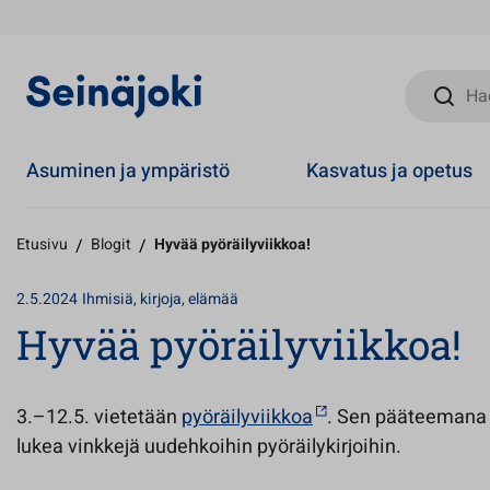
Hae sivust
Asuminen ja ympäristö
Kasvatus ja opetus
Etusivu
/
Blogit
/
Hyvää pyöräilyviikkoa!
2.5.2024
Ihmisiä, kirjoja, elämää
Hyvää pyöräilyviikkoa!
3.–12.5. vietetään
pyöräilyviikkoa
. Sen pääteemana o
lukea vinkkejä uudehkoihin pyöräilykirjoihin.