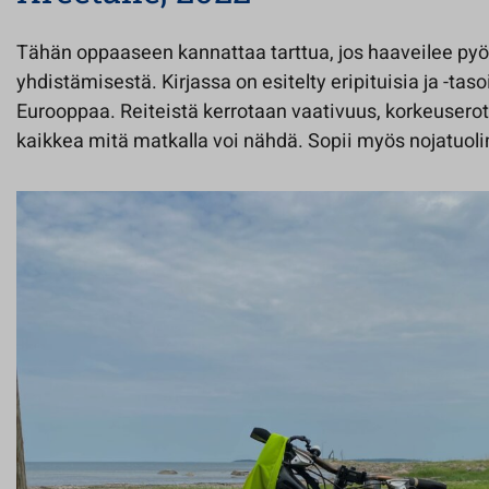
Tähän oppaaseen kannattaa tarttua, jos haaveilee py
yhdistämisestä. Kirjassa on esitelty eripituisia ja -taso
Eurooppaa. Reiteistä kerrotaan vaativuus, korkeuserot 
kaikkea mitä matkalla voi nähdä. Sopii myös nojatuol