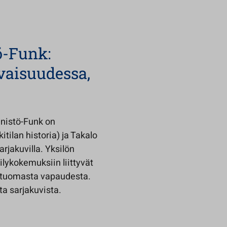
ö-Funk:
evaisuudessa,
nnistö-Funk on
itilan historia) ja Takalo
sarjakuvilla. Yksilön
lykokemuksiin liittyvät
n tuomasta vapaudesta.
ta sarjakuvista.