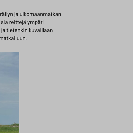
öräilyn ja ulkomaanmatkan
isia reittejä ympäri
ja tietenkin kuvaillaan
imatkailuun.