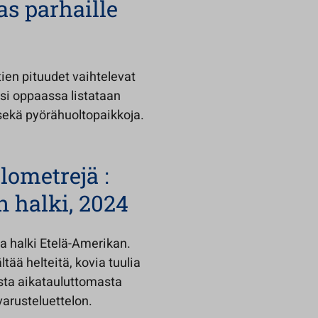
s parhaille
ien pituudet vaihtelevat
ksi oppaassa listataan
 sekä pyörähuoltopaikkoja.
lometrejä :
 halki, 2024
a halki Etelä-Amerikan.
tää helteitä, kovia tuulia
asta aikatauluttomasta
varusteluettelon.