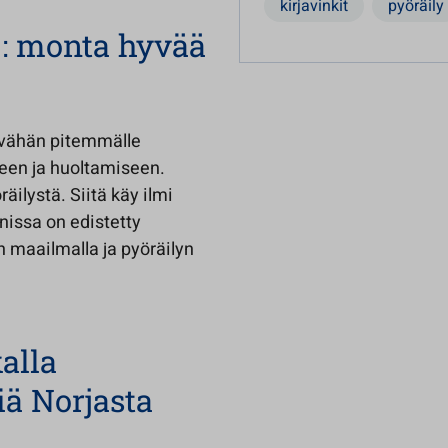
kirjavinkit
pyöräily
 : monta hyvää
jo vähän pitemmälle
seen ja huoltamiseen.
ilystä. Siitä käy ilmi
issa on edistetty
n maailmalla ja pyöräilyn
alla
iä Norjasta