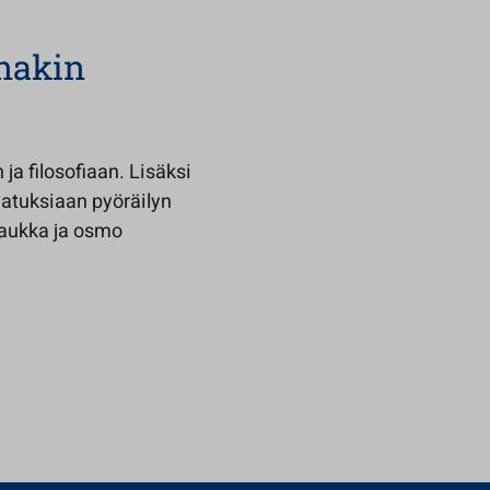
inakin
a filosofiaan. Lisäksi
jatuksiaan pyöräilyn
Laukka ja osmo