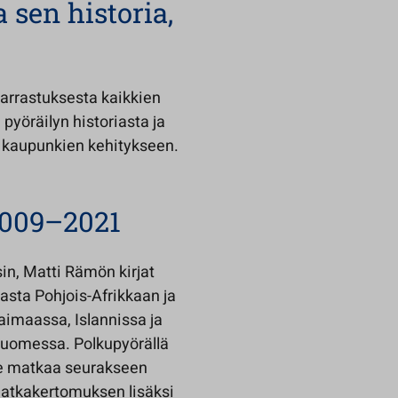
 sen historia,
arrastuksesta kaikkien
 pyöräilyn historiasta ja
ä kaupunkien kehitykseen.
2009–2021
in, Matti Rämön kirjat
lasta Pohjois-Afrikkaan ja
aimaassa, Islannissa ja
Suomessa. Polkupyörällä
alle matkaa seurakseen
matkakertomuksen lisäksi