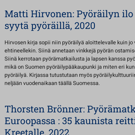
Matti Hirvonen: Pyöräilyn ilo
syytä pyöräillä, 2020
Hirvosen kirja sopii niin pyöräilyä aloittelevalle kuin 
ehtineellekin. Siinä annetaan vinkkejä pyörän ostami
Siinä kerrotaan pyörämatkailusta ja lapsen kanssa pyörä
mikä on Suomen pyöräilypääkaupunki ja miten eri kunn
pyöräilyä. Kirjassa tutustutaan myös pyöräilykulttuurii
neljään vuodenaikaan täällä Suomessa.
Thorsten Brönner: Pyörämatk
Euroopassa : 35 kaunista reitt
Kreetalle, 2022