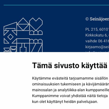
© Seinäjoe
PL 215, 6010
Kirkkokatu 6,
vaihde 06 41
kirjaamo@sein
info@seinajok
etunimi.sukun
Tämä sivusto käyttää 
Tilaa uutiskir
Käytämme evästeitä tarjoamamme sisällön j
ominaisuuksien tukemiseen ja kävijämäärä
mainosalan ja analytiikka-alan kumppaneille
Kumppanimme voivat yhdistää näitä tietoja muih
kun olet käyttänyt heidän palvelujaan.