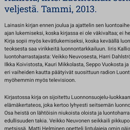
veljestä. Tammi, 2013.
Lainasin kirjan ennen joulua ja ajattelin sen luontoaih
ajan lukemiseksi, koska kirjassa ei ole väkivaltaa; ei he
Kirja sopii myös kevätlukemiseksi, koska keväällä luon
teoksesta saa virikkeitä luonnontarkkailuun. Iiris Kall
luontoharrastajasta: Veikko Neuvosesta, Harri Dahlstr
Ilkka Koivistosta, Kauri Mikkolasta, Seppo Vuokosta j
eri vaiheiden kautta päätyivät suosittuun radion Luont
myöhemmin myös televisioon.
Kirjastossa kirja on sijoitettu Luonnonsuojelu-luokkaa
elämäkertateos, joka kertoo lyhyesti seitsemän luon
Osa heistä on lähtöisin niukoista oloista ja luontoharra
edullisuuden takia. Veikko Neuvonen seikkaili pikku
metsissä. Matti Helminen opetteli lintulajeja omin päi