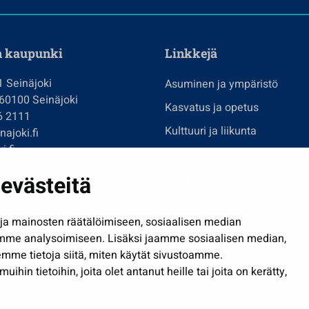
n kaupunki
Linkkejä
1 Seinäjoki
Asuminen ja ympäristö
 60100 Seinäjoki
Kasvatus ja opetus
6 2111
Kulttuuri ja liikunta
ajoki.fi
i.fi
Hallinto
imi@seinajoki.fi
evästeitä
Työ ja yrittäminen
je
Osallistu ja asioi
a mainosten räätälöimiseen, sosiaalisen median
Näytä omat evästeasetuksen
mme analysoimiseen. Lisäksi jaamme sosiaalisen median,
mme tietoja siitä, miten käytät sivustoamme.
in tietoihin, joita olet antanut heille tai joita on kerätty,
Saavutettavuusseloste
| © Seinäjoki 2026