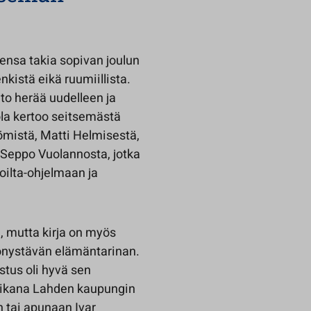
eensa takia sopivan joulun
nkistä eikä ruumiillista.
to herää uudelleen ja
iola kertoo seitsemästä
ömistä, Matti Helmisestä,
a Seppo Vuolannosta, jotka
oilta-ohjelmaan ja
n, mutta kirja on myös
nonystävän elämäntarinan.
stus oli hyvä sen
poikana Lahden kaupungin
n tai apunaan Ivar