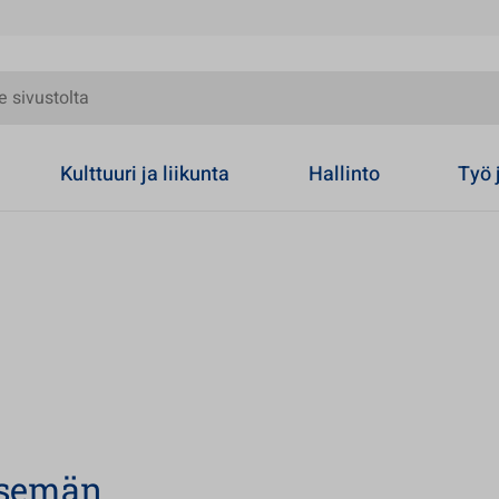
olta
Kulttuuri ja liikunta
Hallinto
Työ 
itsemän