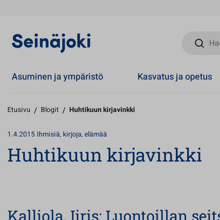
Hae sivust
Asuminen ja ympäristö
Kasvatus ja opetus
Etusivu
/
Blogit
/
Huhtikuun kirjavinkki
1.4.2015
Ihmisiä, kirjoja, elämää
Huhtikuun kirjavinkki
Kalliola, Iiris: Luontoillan se