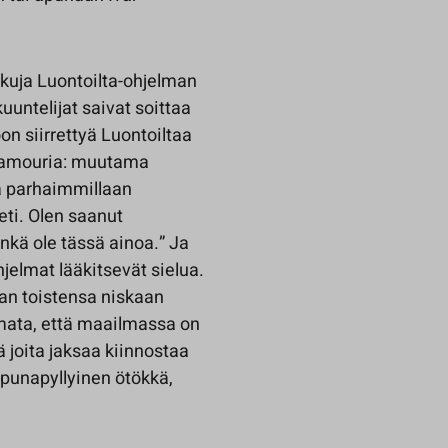
askuja Luontoilta-ohjelman
kuuntelijat saivat soittaa
n siirrettyä Luontoiltaa
-glamouria: muutama
a parhaimmillaan
ti. Olen saanut
enkä ole tässä ainoa.” Ja
hjelmat lääkitsevät sielua.
an toistensa niskaan
omata, että maailmassa on
joita jaksaa kiinnostaa
, punapyllyinen ötökkä,