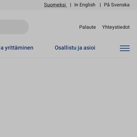
Suomeksi
In English
På Svenska
Sii
Palaute
Yhteystiedot
ja yrittäminen
Osallistu ja asioi