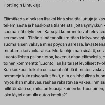
Hortlingin Lintukirja.
Elämäkerta-aineksen lisäksi kirja sisältää juttuja ja k
tekemisestä ja hauskoista tilanteista, joita syntyi,kun 
suoraan lähetykseen. Katsojat kommentoivat televisioo
seuraavasti: ”Eihän siinä tarjoiltu mitään Hollywood
suomalaisen vakava mies pöydän ääressä, lavasteen
muutama koivunkarahka. Mutta ohjelman sisältö, se ve
Luontoilloista paljon tietoa, kokenut ahaa-elämyksiä, 
toinen kommentti: ”Luontoillan kaltaiset levolliset tv-o
Kun kuukausitolkulla on saanut nähdä ihmisten viskov
pommeja kuin raivohullut örkit, niin on lohdullista hu
myös ihan mukavaa, rauhaa rakastavaa väkeä. Ihmisiä 
hillittömästi se, mikä on kuusijalkainen kurttusiipinen
joka löytyi aamulla auton katolta?”