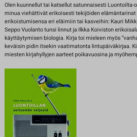
Olen kuunnellut tai katsellut satunnaisesti Luontoilta-
minua viehättivät erikoisesti tekijöiden elämäntarina
erikoistumisensa eri eläimiin tai kasveihin: Kauri Mikko
Seppo Vuolanto tunsi linnut ja Ilkka Koiviston erikoisal
käyttäytymisen biologia. Kirja toi mieleen myös ”vanhat 
keväisin pidin itsekin vaatimatonta lintupäiväkirjaa. K
miesten kirjahyllyjen aarteet poikavuosina ja myöhempi