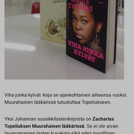
Viha jonka kylvät -kirja on ajankohtainen aiheensa vuoksi.
Muurahainen lääkärissä tutustuttaa Topeliukseen.
Yksi Johannan suosikkilastenkirjoista on
Zacharias
Topeliuksen Muurahainen lääkärissä
. Se ei ole aivan
tavanomainen lasten kuvakirja eikä edes tyypillinen