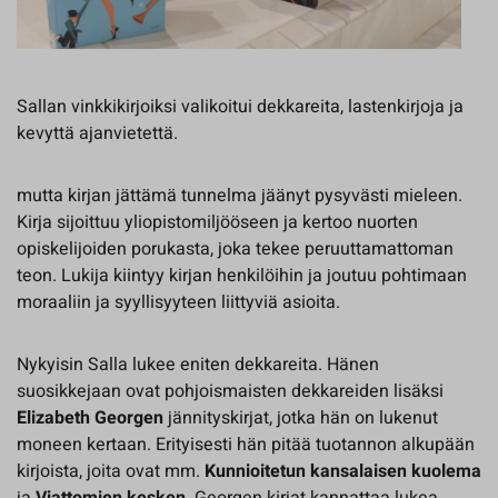
Sallan vinkkikirjoiksi valikoitui dekkareita, lastenkirjoja ja
kevyttä ajanvietettä.
mutta kirjan jättämä tunnelma jäänyt pysyvästi mieleen.
Kirja sijoittuu yliopistomiljööseen ja kertoo nuorten
opiskelijoiden porukasta, joka tekee peruuttamattoman
teon. Lukija kiintyy kirjan henkilöihin ja joutuu pohtimaan
moraaliin ja syyllisyyteen liittyviä asioita.
Nykyisin Salla lukee eniten dekkareita. Hänen
suosikkejaan ovat pohjoismaisten dekkareiden lisäksi
Elizabeth
Georgen
jännityskirjat, jotka hän on lukenut
moneen kertaan. Erityisesti hän pitää tuotannon alkupään
kirjoista, joita ovat mm.
Kunnioitetun kansalaisen kuolema