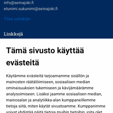
info@seinajoki.fi
etunimi.sukunimi@seinajoki.fi
Tilaa uutiskirje
Linkkejä
Asuminen ja ympäristö
Tämä sivusto käyttää
Kasvatus ja opetus
evästeitä
Kulttuuri ja liikunta
Hallinto
Käytämme evästeitä tarjoamamme sisällön ja
Työ ja yrittäminen
mainosten räätälöimiseen, sosiaalisen median
Osallistu ja asioi
ominaisuuksien tukemiseen ja kävijämäärämme
analysoimiseen. Lisäksi jaamme sosiaalisen median,
Näytä omat evästeasetukseni
mainosalan ja analytiikka-alan kumppaneillemme
tietoja siitä, miten käytät sivustoamme. Kumppanimme
Seuraa meitä
voivat yhdistää näitä tietoja muihin tietoihin, joita olet