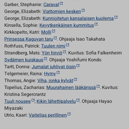
Garber, Stephanie:
Caraval
George, Elizabeth:
Viattomien kesken
George, Elizabeth:
Kunnioitetun kansalaisen kuolema
Kinsella, Sophie:
Kevytkenkäinen kummitus
Kirkkopelto, Katri:
Molli
Prinsessa Kaguyan taru
. Ohjaaja Isao Takahata
Rothfuss, Patrick:
Tuulen nimi
Strandberg, Mats:
Yön hirviö
. Kuvitus: Sofia Falkenheim
Sydämen kuiskaus
. Ohjaaja Yoshifumi Kondo
Tartt, Donna:
Jumalat juhlivat öisin
Telgemeier, Raina:
Hymy
Thomas, Angie:
Viha, jonka kylvät
Topelius, Zacharias:
Muurahainen lääkärissä
. Kuvitus:
Kristina Segercrantz
Tuuli nousee
;
Kikin lähettipalvelu
. Ohjaaja Hayao
Miyazaki
Utrio, Kaari:
Vaitelias perillinen