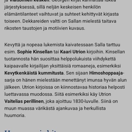
ja
Viattomien kesken
. Georgen kirjat kannattaa lukea
järjestyksessä, sillä neljän keskeisen henkilön
elämäntilanteet vaihtuvat ja suhteet kehittyvät kirjasta
toiseen. Dekkareiden valtti on Sallan mielestä taitava
rikosten taustojen ja motiivien kuvaus.
Kevyttä ja nopeaa lukemista kaivatessaan Salla tarttuu
esim.
Sophie Kinsellan
tai
Kaari Utrion
kirjoihin. Kinsellan
tuotannosta hän suosittaa helppolukuista viihdykettä
kaipaavalle kirjailijan yksittäisiä romaaneja, esimerkiksi
Kevytkenkäistä kummitusta
. Sen sijaan
Himoshoppaaja
-
sarja on hänen mielestään menettänyt imunsa hyvän alun
jälkeen. Utrion kirjoissa on kiinnostavaa historiaa helposti
luettavassa muodossa. Siitä esimerkiksi käy Utrion
Vaitelias perillinen
, joka ajoittuu 1830-luvulle. Siinä on
muun muassa värikästä ajankuvaa ja herkullista
huumoria.