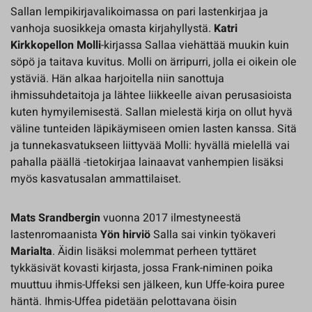
Sallan lempikirjavalikoimassa on pari lastenkirjaa ja
vanhoja suosikkeja omasta kirjahyllystä.
Katri
Kirkkopellon
Molli
-kirjassa Sallaa viehättää muukin kuin
söpö ja taitava kuvitus. Molli on ärripurri, jolla ei oikein ole
ystäviä. Hän alkaa harjoitella niin sanottuja
ihmissuhdetaitoja ja lähtee liikkeelle aivan perusasioista
kuten hymyilemisestä. Sallan mielestä kirja on ollut hyvä
väline tunteiden läpikäymiseen omien lasten kanssa. Sitä
ja tunnekasvatukseen liittyvää Molli: hyvällä mielellä vai
pahalla päällä -tietokirjaa lainaavat vanhempien lisäksi
myös kasvatusalan ammattilaiset.
Mats Srandbergin
vuonna 2017 ilmestyneestä
lastenromaanista
Yön hirviö
Salla sai vinkin työkaveri
Marialta
. Äidin lisäksi molemmat perheen tyttäret
tykkäsivät kovasti kirjasta, jossa Frank-niminen poika
muuttuu ihmis-Uffeksi sen jälkeen, kun Uffe-koira puree
häntä. Ihmis-Uffea pidetään pelottavana öisin