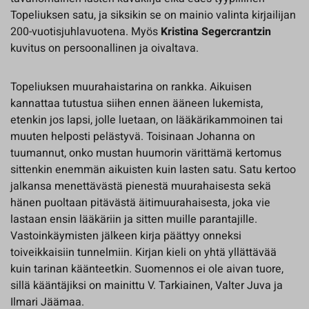
Topeliuksen satu, ja siksikin se on mainio valinta kirjailijan
200-vuotisjuhlavuotena. Myös
Kristina Segercrantzin
kuvitus on persoonallinen ja oivaltava.
Topeliuksen muurahaistarina on rankka. Aikuisen
kannattaa tutustua siihen ennen ääneen lukemista,
etenkin jos lapsi, jolle luetaan, on lääkärikammoinen tai
muuten helposti pelästyvä. Toisinaan Johanna on
tuumannut, onko mustan huumorin värittämä kertomus
sittenkin enemmän aikuisten kuin lasten satu. Satu kertoo
jalkansa menettävästä pienestä muurahaisesta sekä
hänen puoltaan pitävästä äitimuurahaisesta, joka vie
lastaan ensin lääkäriin ja sitten muille parantajille.
Vastoinkäymisten jälkeen kirja päättyy onneksi
toiveikkaisiin tunnelmiin. Kirjan kieli on yhtä yllättävää
kuin tarinan käänteetkin. Suomennos ei ole aivan tuore,
sillä kääntäjiksi on mainittu V. Tarkiainen, Valter Juva ja
Ilmari Jäämaa.