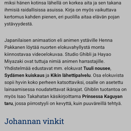
miksi hänen kotinsa lähellä on korkea aita ja sen takana
ihmisiä raidallisissa asuissa. Kirja on myös vaikuttava
kertomus kahden pienen, eri puolilla aitaa elävän pojan
ystävyydestä.
Japanilaisen animaation eli animen ystäville Henna
Pakkanen löytää nuorten elokuvahyllystä monta
kiinnostavaa videoelokuvaa. Studio Ghibli ja Hayao
Miyazaki ovat tuttuja nimiä animen harrastajille.
Yhdistelmää edustavat mm. elokuvat
Tuuli nousee
,
Sydämen kuiskaus
ja
Kikin lähettipalvelu
. Osa elokuvista
sopii hyvin koko perheen katsottaviksi, osalle on asetettu
lainaamisessa noudatettavat ikärajat. Ghiblin tuotantoa on
myös Isao Takahatan käsikirjoittama
Prinsessa Kaguyan
taru
, jossa piirrostyyli on kevyttä, kuin puuväreillä tehtyä.
Johannan vinkit