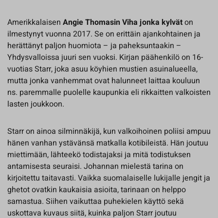
Amerikkalaisen
Angie Thomasin Viha jonka kylvät
on
ilmestynyt vuonna 2017. Se on erittäin ajankohtainen ja
herättänyt paljon huomiota – ja paheksuntaakin –
Yhdysvalloissa juuri sen vuoksi. Kirjan päähenkilö on 16-
vuotias Starr, joka asuu köyhien mustien asuinalueella,
mutta jonka vanhemmat ovat halunneet laittaa kouluun
ns. paremmalle puolelle kaupunkia eli rikkaitten valkoisten
lasten joukkoon.
Starr on ainoa silminnäkijä, kun valkoihoinen poliisi ampuu
hänen vanhan ystävänsä matkalla kotibileistä. Hän joutuu
miettimään, lähteekö todistajaksi ja mitä todistuksen
antamisesta seuraisi. Johannan mielestä tarina on
kirjoitettu taitavasti. Vaikka suomalaiselle lukijalle jengit ja
ghetot ovatkin kaukaisia asioita, tarinaan on helppo
samastua. Siihen vaikuttaa puhekielen käyttö sekä
uskottava kuvaus siitä, kuinka paljon Starr joutuu