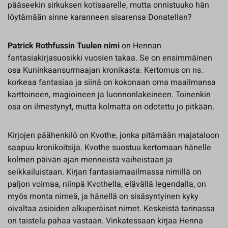
pääseekin sirkuksen kotisaarelle, mutta onnistuuko hän
löytämään sinne karanneen sisarensa Donatellan?
Patrick Rothfussin Tuulen nimi
on Hennan
fantasiakirjasuosikki vuosien takaa. Se on ensimmäinen
osa Kuninkaansurmaajan kronikasta. Kertomus on ns.
korkeaa fantasiaa ja siinä on kokonaan oma maailmansa
karttoineen, magioineen ja luonnonlakeineen. Toinenkin
osa on ilmestynyt, mutta kolmatta on odotettu jo pitkään.
Kirjojen päähenkilö on Kvothe, jonka pitämään majataloon
saapuu kronikoitsija. Kvothe suostuu kertomaan hänelle
kolmen päivän ajan menneistä vaiheistaan ja
seikkailuistaan. Kirjan fantasiamaailmassa nimillä on
paljon voimaa, niinpä Kvothella, elävällä legendalla, on
myös monta nimeä, ja hänellä on sisäsyntyinen kyky
oivaltaa asioiden alkuperäiset nimet. Keskeistä tarinassa
on taistelu pahaa vastaan. Vinkatessaan kirjaa Henna