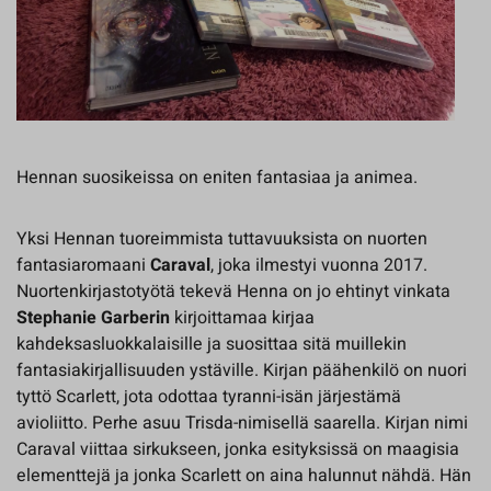
Hennan suosikeissa on eniten fantasiaa ja animea.
Yksi Hennan tuoreimmista tuttavuuksista on nuorten
fantasiaromaani
Caraval
, joka ilmestyi vuonna 2017.
Nuortenkirjastotyötä tekevä Henna on jo ehtinyt vinkata
Stephanie Garberin
kirjoittamaa kirjaa
kahdeksasluokkalaisille ja suosittaa sitä muillekin
fantasiakirjallisuuden ystäville. Kirjan päähenkilö on nuori
tyttö Scarlett, jota odottaa tyranni-isän järjestämä
avioliitto. Perhe asuu Trisda-nimisellä saarella. Kirjan nimi
Caraval viittaa sirkukseen, jonka esityksissä on maagisia
elementtejä ja jonka Scarlett on aina halunnut nähdä. Hän