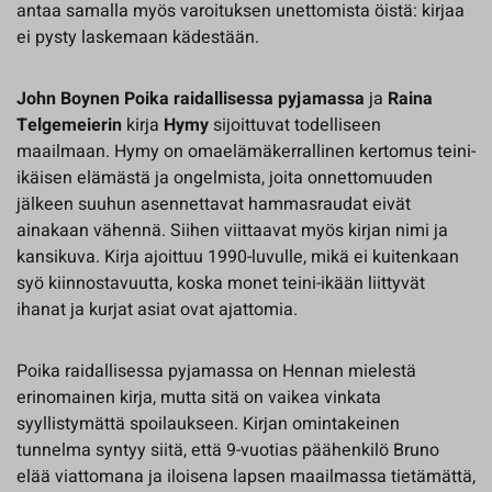
antaa samalla myös varoituksen unettomista öistä: kirjaa
ei pysty laskemaan kädestään.
John Boynen
Poika raidallisessa pyjamassa
ja
Raina
Telgemeierin
kirja
Hymy
sijoittuvat todelliseen
maailmaan. Hymy on omaelämäkerrallinen kertomus teini-
ikäisen elämästä ja ongelmista, joita onnettomuuden
jälkeen suuhun asennettavat hammasraudat eivät
ainakaan vähennä. Siihen viittaavat myös kirjan nimi ja
kansikuva. Kirja ajoittuu 1990-luvulle, mikä ei kuitenkaan
syö kiinnostavuutta, koska monet teini-ikään liittyvät
ihanat ja kurjat asiat ovat ajattomia.
Poika raidallisessa pyjamassa on Hennan mielestä
erinomainen kirja, mutta sitä on vaikea vinkata
syyllistymättä spoilaukseen. Kirjan omintakeinen
tunnelma syntyy siitä, että 9-vuotias päähenkilö Bruno
elää viattomana ja iloisena lapsen maailmassa tietämättä,