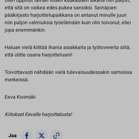
Olen oppinut tämän viiden kuukauden aikana niin paljon,
että sitä on vaikea edes pukea sanoiksi. Seinäjoen
pääkirjasto harjoittelupaikkana on antanut minulle juuri
niin paljon valmiuksia työelämään kuin olin toivonut, ellei
jopa enemmänkin.
Haluan vielä kiittää ihania asiakkaita ja työtovereita siitä,
että olitte osana harjoitteluani!
Toivottavasti nähdään vielä tulevaisuudessakin samoissa
merkeissä.
Eeva Kivimäki
Kiitokset Eevalle harjoittelusta!
Jaa