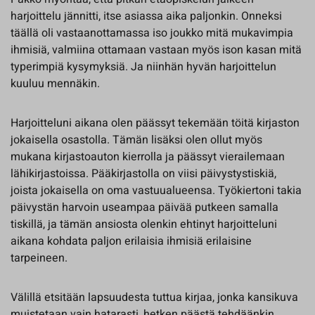
harjoittelu jännitti, itse asiassa aika paljonkin. Onneksi
täällä oli vastaanottamassa iso joukko mitä mukavimpia
ihmisiä, valmiina ottamaan vastaan myös ison kasan mitä
typerimpiä kysymyksiä. Ja niinhän hyvän harjoittelun
kuuluu mennäkin.
Harjoitteluni aikana olen päässyt tekemään töitä kirjaston
jokaisella osastolla. Tämän lisäksi olen ollut myös
mukana kirjastoauton kierrolla ja päässyt vierailemaan
lähikirjastoissa. Pääkirjastolla on viisi päivystystiskiä,
joista jokaisella on oma vastuualueensa. Työkiertoni takia
päivystän harvoin useampaa päivää putkeen samalla
tiskillä, ja tämän ansiosta olenkin ehtinyt harjoitteluni
aikana kohdata paljon erilaisia ihmisiä erilaisine
tarpeineen.
Välillä etsitään lapsuudesta tuttua kirjaa, jonka kansikuva
muistetaan vain hatarasti, hetken päästä tehdäänkin