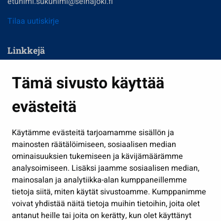
etunimi.sukunimi@seinajoki.fi
Tilaa uutiskirje
Linkkejä
Asuminen ja ympäristö
Tämä sivusto käyttää
Kasvatus ja opetus
evästeitä
Kulttuuri ja liikunta
Hallinto
Käytämme evästeitä tarjoamamme sisällön ja
Työ ja yrittäminen
mainosten räätälöimiseen, sosiaalisen median
Osallistu ja asioi
ominaisuuksien tukemiseen ja kävijämäärämme
analysoimiseen. Lisäksi jaamme sosiaalisen median,
Näytä omat evästeasetukseni
mainosalan ja analytiikka-alan kumppaneillemme
tietoja siitä, miten käytät sivustoamme. Kumppanimme
Seuraa meitä
voivat yhdistää näitä tietoja muihin tietoihin, joita olet
antanut heille tai joita on kerätty, kun olet käyttänyt