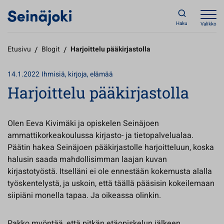
Haku
Valikko
Etusivu
/
Blogit
/
Harjoittelu pääkirjastolla
14.1.2022
Ihmisiä, kirjoja, elämää
Harjoittelu pääkirjastolla
Olen Eeva Kivimäki ja opiskelen Seinäjoen
ammattikorkeakoulussa kirjasto- ja tietopalvelualaa.
Päätin hakea Seinäjoen pääkirjastolle harjoitteluun, koska
halusin saada mahdollisimman laajan kuvan
kirjastotyöstä. Itselläni ei ole ennestään kokemusta alalla
työskentelystä, ja uskoin, että täällä pääsisin kokeilemaan
siipiäni monella tapaa. Ja oikeassa olinkin.
Pakko myöntää, että pitkän etäopiskelun jälkeen