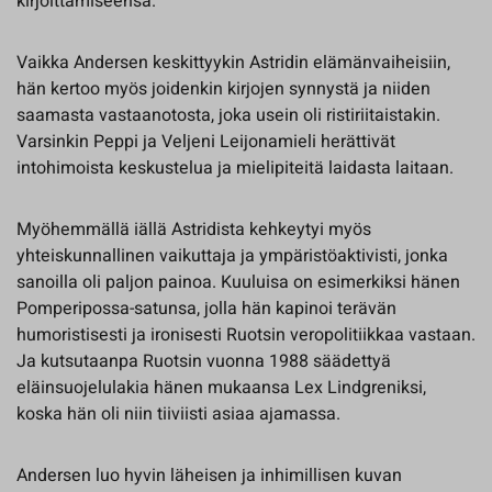
kirjoittamiseensa.
Vaikka Andersen keskittyykin Astridin elämänvaiheisiin,
hän kertoo myös joidenkin kirjojen synnystä ja niiden
saamasta vastaanotosta, joka usein oli ristiriitaistakin.
Varsinkin Peppi ja Veljeni Leijonamieli herättivät
intohimoista keskustelua ja mielipiteitä laidasta laitaan.
Myöhemmällä iällä Astridista kehkeytyi myös
yhteiskunnallinen vaikuttaja ja ympäristöaktivisti, jonka
sanoilla oli paljon painoa. Kuuluisa on esimerkiksi hänen
Pomperipossa-satunsa, jolla hän kapinoi terävän
humoristisesti ja ironisesti Ruotsin veropolitiikkaa vastaan.
Ja kutsutaanpa Ruotsin vuonna 1988 säädettyä
eläinsuojelulakia hänen mukaansa Lex Lindgreniksi,
koska hän oli niin tiiviisti asiaa ajamassa.
Andersen luo hyvin läheisen ja inhimillisen kuvan