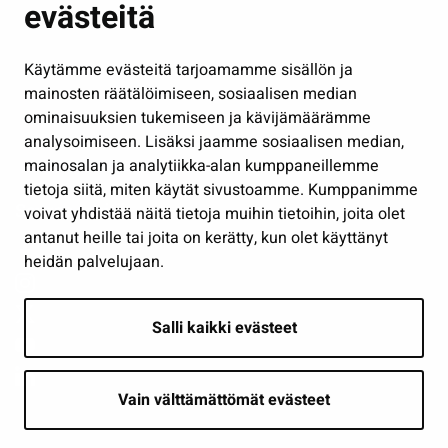
evästeitä
Kulttuuri ja liikunta
Hallinto
Käytämme evästeitä tarjoamamme sisällön ja
Työ ja yrittäminen
mainosten räätälöimiseen, sosiaalisen median
Osallistu ja asioi
ominaisuuksien tukemiseen ja kävijämäärämme
analysoimiseen. Lisäksi jaamme sosiaalisen median,
Näytä omat evästeasetukseni
mainosalan ja analytiikka-alan kumppaneillemme
tietoja siitä, miten käytät sivustoamme. Kumppanimme
Seuraa meitä
voivat yhdistää näitä tietoja muihin tietoihin, joita olet
antanut heille tai joita on kerätty, kun olet käyttänyt
heidän palvelujaan.
Salli kaikki evästeet
Vain välttämättömät evästeet