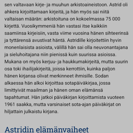
sen valtavaan kirje- ja muuhun arkistoaineistoon. Astrid oli
ahkera kirjoittamaan kirjeitä, ja hän myös sai niitä
valtaisan määrän: arkistoituna on kokoelmassa 75 000
kirjettä. Vuosikymmeniä hän vastasi itse kaikkiin
saamiinsa kirjeisiin, vasta viime vuosina hänen sihteerinsä
ja tyttärensä avustivat häntä. Astridille kirjoitettiin hyvin
monenlaisista asioista, välillä hän sai olla neuvonantajana
ja sieluhoitajana niin pienissä kuin suurissa asioissa.
Mukana on myös kerjuu- ja haukkumakirjeitä, mutta suurin
osa toki ihailijakirjeitä, joissa kerrottiin, kuinka paljon
hänen kirjansa olivat merkinneet ihmisille. Sodan
alkaessa hän alkoi kirjoittaa sotapäiväkirjaa, jossa
limittyivät maailman ja hänen oman elämänsä
tapahtumat. Hän jatkoi päiväkirjan kirjoittamista vuoteen
1961 saakka, mutta varsinaiset sota-ajan päiväkirjat on
hiljattain julkaistu kirjana.
Astridin elämänvaiheet