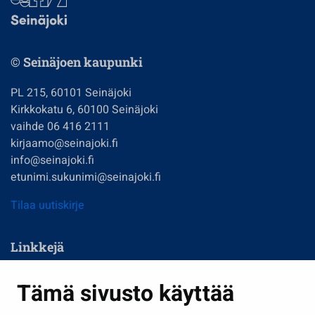
© Seinäjoen kaupunki
PL 215, 60101 Seinäjoki
Kirkkokatu 6, 60100 Seinäjoki
vaihde 06 416 2111
kirjaamo@seinajoki.fi
info@seinajoki.fi
etunimi.sukunimi@seinajoki.fi
Tilaa uutiskirje
Linkkejä
Asuminen ja ympäristö
Tämä sivusto käyttää
Kasvatus ja opetus