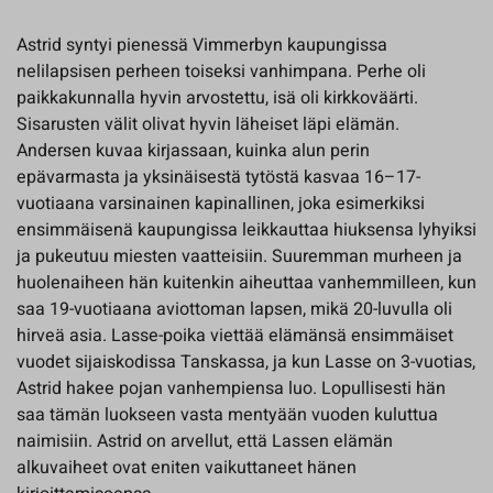
Astrid syntyi pienessä Vimmerbyn kaupungissa
nelilapsisen perheen toiseksi vanhimpana. Perhe oli
paikkakunnalla hyvin arvostettu, isä oli kirkkoväärti.
Sisarusten välit olivat hyvin läheiset läpi elämän.
Andersen kuvaa kirjassaan, kuinka alun perin
epävarmasta ja yksinäisestä tytöstä kasvaa 16–17-
vuotiaana varsinainen kapinallinen, joka esimerkiksi
ensimmäisenä kaupungissa leikkauttaa hiuksensa lyhyiksi
ja pukeutuu miesten vaatteisiin. Suuremman murheen ja
huolenaiheen hän kuitenkin aiheuttaa vanhemmilleen, kun
saa 19-vuotiaana aviottoman lapsen, mikä 20-luvulla oli
hirveä asia. Lasse-poika viettää elämänsä ensimmäiset
vuodet sijaiskodissa Tanskassa, ja kun Lasse on 3-vuotias,
Astrid hakee pojan vanhempiensa luo. Lopullisesti hän
saa tämän luokseen vasta mentyään vuoden kuluttua
naimisiin. Astrid on arvellut, että Lassen elämän
alkuvaiheet ovat eniten vaikuttaneet hänen