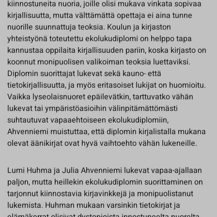
kiinnostuneita nuoria, joille olisi mukava vinkata sopivaa
kirjallisuutta, mutta välttämättä opettaja ei aina tunne
nuorille suunnattuja teoksia. Koulun ja kirjaston
yhteistyönä toteutettu ekolukudiplomi on helppo tapa
kannustaa oppilaita kirjallisuuden pariin, koska kirjasto on
koonnut monipuolisen valikoiman teoksia luettaviksi.
Diplomin suorittajat lukevat sekä kauno- että
tietokirjallisuutta, ja myös eritasoiset lukijat on huomioitu.
Vaikka lyseolaisnuoret epäilevätkin, tarttuvatko vähän
lukevat tai ympäristöasioihin välinpitämättömästi
suhtautuvat vapaaehtoiseen ekolukudiplomiin,
Ahvenniemi muistuttaa, että diplomin kirjalistalla mukana
olevat äänikirjat ovat hyvä vaihtoehto vähän lukeneille.
Lumi Huhma ja Julia Ahvenniemi lukevat vapaa-ajallaan
paljon, mutta heillekin ekolukudiplomin suorittaminen on
tarjonnut kiinnostavia kirjavinkkejä ja monipuolistanut
lukemista. Huhman mukaan varsinkin tietokirjat ja
elämäkerrat olisivat dystopioista innostuneelta nuorelta