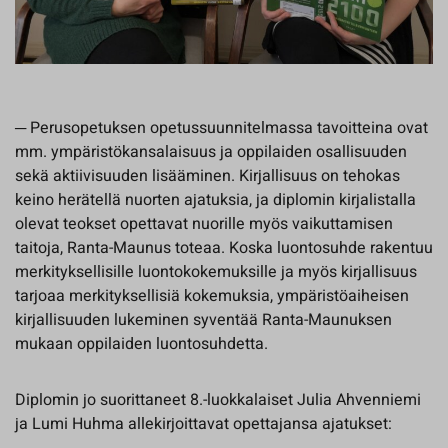
─ Perusopetuksen opetussuunnitelmassa tavoitteina ovat
mm. ympäristökansalaisuus ja oppilaiden osallisuuden
sekä aktiivisuuden lisääminen. Kirjallisuus on tehokas
keino herätellä nuorten ajatuksia, ja diplomin kirjalistalla
olevat teokset opettavat nuorille myös vaikuttamisen
taitoja, Ranta-Maunus toteaa. Koska luontosuhde rakentuu
merkityksellisille luontokokemuksille ja myös kirjallisuus
tarjoaa merkityksellisiä kokemuksia, ympäristöaiheisen
kirjallisuuden lukeminen syventää Ranta-Maunuksen
mukaan oppilaiden luontosuhdetta.
Diplomin jo suorittaneet 8.-luokkalaiset Julia Ahvenniemi
ja Lumi Huhma allekirjoittavat opettajansa ajatukset: