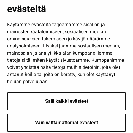
evästeitä
Kulttuuri ja liikunta
Hallinto
Käytämme evästeitä tarjoamamme sisällön ja
Työ ja yrittäminen
mainosten räätälöimiseen, sosiaalisen median
Osallistu ja asioi
ominaisuuksien tukemiseen ja kävijämäärämme
analysoimiseen. Lisäksi jaamme sosiaalisen median,
Näytä omat evästeasetukseni
mainosalan ja analytiikka-alan kumppaneillemme
tietoja siitä, miten käytät sivustoamme. Kumppanimme
Seuraa meitä
voivat yhdistää näitä tietoja muihin tietoihin, joita olet
antanut heille tai joita on kerätty, kun olet käyttänyt
heidän palvelujaan.
Salli kaikki evästeet
Vain välttämättömät evästeet