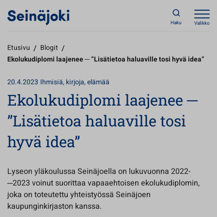
Haku
Valikko
Etusivu
/
Blogit
/
Ekolukudiplomi laajenee ­­─ ”Lisätietoa haluaville tosi hyvä idea”
20.4.2023
Ihmisiä, kirjoja, elämää
Ekolukudiplomi laajenee ­­─
”Lisätietoa haluaville tosi
hyvä idea”
Lyseon yläkoulussa Seinäjoella on lukuvuonna 2022­­­
─2023 voinut suorittaa vapaaehtoisen ekolukudiplomin,
joka on toteutettu yhteistyössä Seinäjoen
kaupunginkirjaston kanssa.