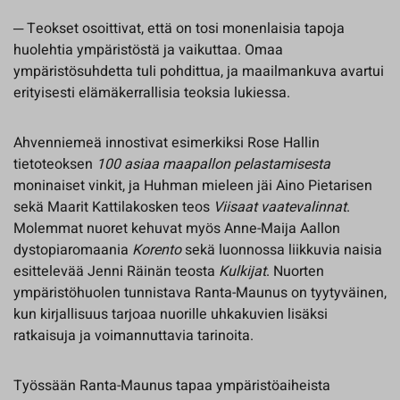
─ Teokset osoittivat, että on tosi monenlaisia tapoja
huolehtia ympäristöstä ja vaikuttaa. Omaa
ympäristösuhdetta tuli pohdittua, ja maailmankuva avartui
erityisesti elämäkerrallisia teoksia lukiessa.
Ahvenniemeä innostivat esimerkiksi Rose Hallin
tietoteoksen
100 asiaa maapallon pelastamisesta
moninaiset vinkit, ja Huhman mieleen jäi Aino Pietarisen
sekä Maarit Kattilakosken teos
Viisaat vaatevalinnat
.
Molemmat nuoret kehuvat myös Anne-Maija Aallon
dystopiaromaania
Korento
sekä luonnossa liikkuvia naisia
esittelevää Jenni Räinän teosta
Kulkijat
. Nuorten
ympäristöhuolen tunnistava Ranta-Maunus on tyytyväinen,
kun kirjallisuus tarjoaa nuorille uhkakuvien lisäksi
ratkaisuja ja voimannuttavia tarinoita.
Työssään Ranta-Maunus tapaa ympäristöaiheista