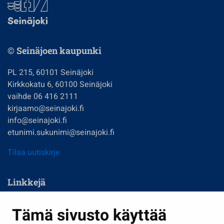
© Seinäjoen kaupunki
PL 215, 60101 Seinäjoki
Kirkkokatu 6, 60100 Seinäjoki
vaihde 06 416 2111
kirjaamo@seinajoki.fi
info@seinajoki.fi
etunimi.sukunimi@seinajoki.fi
Tilaa uutiskirje
Linkkejä
Asuminen ja ympäristö
Tämä sivusto käyttää
Kasvatus ja opetus