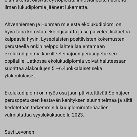
ilman lukudiplomia jääneet lukematta.
Ahvenniemen ja Huhman mielestä ekolukudiplomi on
hyvä tapa korostaa ekologisuutta ja se palvelee lisätietoa
kaipaavia hyvin. Lyseolaisten positiivisten kokemusten
perusteella onkin helppo lähteä laajentamaan
ekolukudiplomia kaikille Seinäjoen perusopetuksen
oppilaille. Jatkossa ekolukudiplomia voivat halutessaan
suorittaa alakoulujen 5.─6.-luokkalaiset sekä
yläkoululaiset.
Ekolukudiplomi on myös osa juuri päivitettävää Seinäjoen
perusopetuksen kestävän kehityksen suunnitelmaa ja siitä
tiedotetaan tarkemmin lukudiplomimateriaalien
valmistuttua syyslukukaudella 2023.
Suvi Levonen