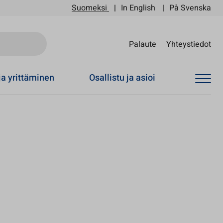
Suomeksi
In English
På Svenska
Sii
Palaute
Yhteystiedot
ja yrittäminen
Osallistu ja asioi