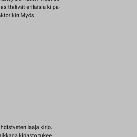
sittelivät erilaisia kilpa-
raktorikin Myös
hdistysten laaja kirjo.
ikkana kirjasto tukee