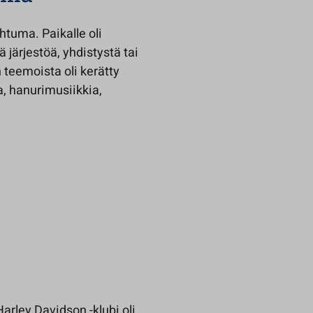
htuma. Paikalle oli
ärjestöä, yhdistystä tai
teemoista oli kerätty
ia, hanurimusiikkia,
Harley Davidson -klubi oli