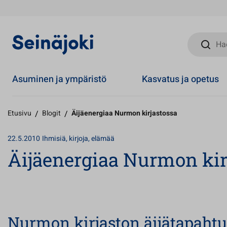
Hae sivust
Asuminen ja ympäristö
Kasvatus ja opetus
Etusivu
/
Blogit
/
Äijäenergiaa Nurmon kirjastossa
22.5.2010
Ihmisiä, kirjoja, elämää
Äijäenergiaa Nurmon kir
Nurmon kirjaston äijätapaht