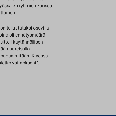
työssä eri ryhmien kanssa.
ittainen.
on tullut tutuksi osuvilla
ijoina oli ennätysmäärä
itteli käytännöllisen
ää riuureisulla
ä puhua mitään. Kivessä
Tuletko vaimokseni”.