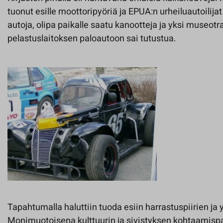
tuonut esille moottoripyöriä ja EPUA:n urheiluautoilijat e
autoja, olipa paikalle saatu kanootteja ja yksi museot
pelastuslaitoksen paloautoon sai tutustua.
Tapahtumalla haluttiin tuoda esiin harrastuspiirien ja y
Monimuotoisena kulttuurin ja sivistyksen kohtaamispa