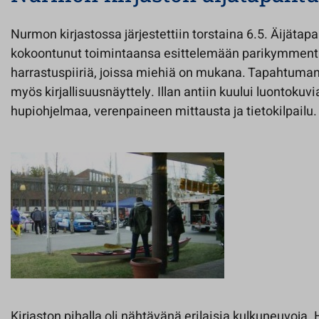
Nurmon kirjastossa järjestettiin torstaina 6.5. Äijätapa
kokoontunut toimintaansa esittelemään parikymmentä j
harrastuspiiriä, joissa miehiä on mukana. Tapahtuman 
myös kirjallisuusnäyttely. Illan antiin kuului luontokuv
hupiohjelmaa, verenpaineen mittausta ja tietokilpailu.
Kirjaston pihalla oli nähtävänä erilaisia kulkuneuvoja. 