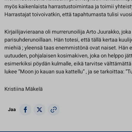
myös kaikenlaista harrastustoimintaa ja toimii yhteis
Harrastajat toivoivatkin, että tapahtumasta tulisi vuos
Kirjailijavieraana oli murrerunoilija Arto Juurakko, joka 
parisuhderunoillaan. Hän totesi, että tällä kertaa kuul
miehiä ; yleensä taas enemmistönä ovat naiset. Hän es
uutuuden, pohjalaisen kosimakiven, joka on helppo jätt
esimerkiksi pöydän kulmalle, eikä tarvitse välttämätt
lukee ”Moon jo kauan sua kattellu” , ja se tarkoittaa: ”
Kristiina Mäkelä
Jaa