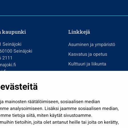
n kaupunki
Linkkejä
1 Seinäjoki
Asuminen ja ympäristö
 60100 Seinäjoki
Kasvatus ja opetus
6 2111
Kulttuuri ja liikunta
ajoki.fi
i.fi
Hallinto
imi@seinajoki.fi
evästeitä
Työ ja yrittäminen
je
Osallistu ja asioi
a mainosten räätälöimiseen, sosiaalisen median
Näytä omat evästeasetuksen
mme analysoimiseen. Lisäksi jaamme sosiaalisen median,
mme tietoja siitä, miten käytät sivustoamme.
in tietoihin, joita olet antanut heille tai joita on kerätty,