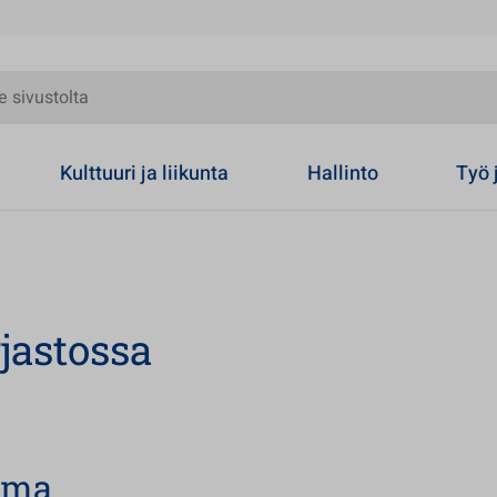
olta
Kulttuuri ja liikunta
Hallinto
Työ 
jastossa
uma