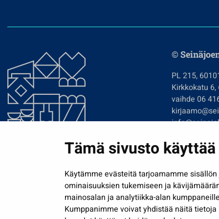
© Seinäjoe
PL 215, 6010
Kirkkokatu 6,
vaihde 06 41
kirjaamo@sein
info@seinajok
etunimi.sukun
Tämä sivusto käyttää 
Tilaa uutiskir
Käytämme evästeitä tarjoamamme sisällön j
ominaisuuksien tukemiseen ja kävijämäärä
mainosalan ja analytiikka-alan kumppaneille
Kumppanimme voivat yhdistää näitä tietoja muih