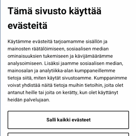
Asuminen ja ympäristö
Tämä sivusto käyttää
Kasvatus ja opetus
evästeitä
Kulttuuri ja liikunta
Hallinto
Käytämme evästeitä tarjoamamme sisällön ja
Työ ja yrittäminen
mainosten räätälöimiseen, sosiaalisen median
Osallistu ja asioi
ominaisuuksien tukemiseen ja kävijämäärämme
analysoimiseen. Lisäksi jaamme sosiaalisen median,
Näytä omat evästeasetukseni
mainosalan ja analytiikka-alan kumppaneillemme
tietoja siitä, miten käytät sivustoamme. Kumppanimme
Seuraa meitä
voivat yhdistää näitä tietoja muihin tietoihin, joita olet
antanut heille tai joita on kerätty, kun olet käyttänyt
heidän palvelujaan.
Salli kaikki evästeet