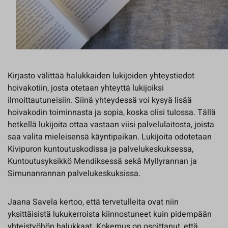
Kirjasto välittää halukkaiden lukijoiden yhteystiedot
hoivakotiin, josta otetaan yhteyttä lukijoiksi
ilmoittautuneisiin. Siinä yhteydessä voi kysyä lisää
hoivakodin toiminnasta ja sopia, koska olisi tulossa. Tällä
hetkellä lukijoita ottaa vastaan viisi palvelulaitosta, joista
saa valita mieleisensä käyntipaikan. Lukijoita odotetaan
Kivipuron kuntoutuskodissa ja palvelukeskuksessa,
Kuntoutusyksikkö Mendiksessä sekä Myllyrannan ja
Simunanrannan palvelukeskuksissa.
Jaana Savela kertoo, että tervetulleita ovat niin
yksittäisistä lukukerroista kiinnostuneet kuin pidempään
yhteistyöhön halukkaat. Kokemus on osoittanut, että