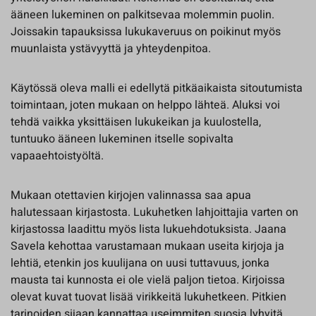
ääneen lukeminen on palkitsevaa molemmin puolin.
Joissakin tapauksissa lukukaveruus on poikinut myös
muunlaista ystävyyttä ja yhteydenpitoa.
Käytössä oleva malli ei edellytä pitkäaikaista sitoutumista
toimintaan, joten mukaan on helppo lähteä. Aluksi voi
tehdä vaikka yksittäisen lukukeikan ja kuulostella,
tuntuuko ääneen lukeminen itselle sopivalta
vapaaehtoistyöltä.
Mukaan otettavien kirjojen valinnassa saa apua
halutessaan kirjastosta. Lukuhetken lahjoittajia varten on
kirjastossa laadittu myös lista lukuehdotuksista. Jaana
Savela kehottaa varustamaan mukaan useita kirjoja ja
lehtiä, etenkin jos kuulijana on uusi tuttavuus, jonka
mausta tai kunnosta ei ole vielä paljon tietoa. Kirjoissa
olevat kuvat tuovat lisää virikkeitä lukuhetkeen. Pitkien
tarinoiden sijaan kannattaa useimmiten suosia lyhyitä