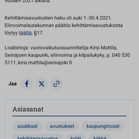
vuoden 2021 aikana.
Kehittämisavustusten haku oli auki 1.-30.4.2021.
Elinvoimalautakunnan päätös kehittämisavustuksista
löytyy
täältä
, §17.
Lisätietoja: vuorovaikutussuunnittelija Kirsi Mattila,
Seinäjoen kaupunki, elinvoima ja kilpailukyky, p. 040 530
5111, kirsi.mattila@seinajoki.fi
Jaa
Asiasanat
asukkaat
avustukset
kaupunginosat
kehittämisavustus
kylät
kökkä