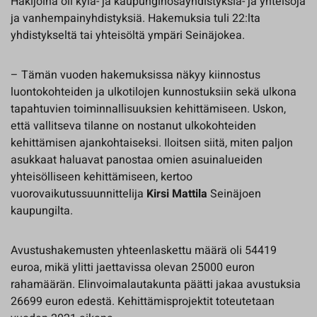
Hakijoina oli kylä- ja kaupunginosayhdistyksiä- ja yhteisöjä
ja vanhempainyhdistyksiä. Hakemuksia tuli 22:lta
yhdistykseltä tai yhteisöltä ympäri Seinäjokea.
– Tämän vuoden hakemuksissa näkyy kiinnostus
luontokohteiden ja ulkotilojen kunnostuksiin sekä ulkona
tapahtuvien toiminnallisuuksien kehittämiseen. Uskon,
että vallitseva tilanne on nostanut ulkokohteiden
kehittämisen ajankohtaiseksi. Iloitsen siitä, miten paljon
asukkaat haluavat panostaa omien asuinalueiden
yhteisölliseen kehittämiseen, kertoo
vuorovaikutussuunnittelija
Kirsi Mattila
Seinäjoen
kaupungilta.
Avustushakemusten yhteenlaskettu määrä oli 54419
euroa, mikä ylitti jaettavissa olevan 25000 euron
rahamäärän. Elinvoimalautakunta päätti jakaa avustuksia
26699
euron edestä. Kehittämisprojektit toteutetaan