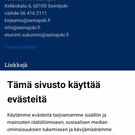
Kirkkokatu 6, 60100 Seinäjoki
vaihde 06 416 2111
kirjaamo@seinajoki.fi
info@seinajoki.fi
etunimi.sukunimi@seinajoki.fi
Tilaa uutiskirje
Linkkejä
Asuminen ja ympäristö
Tämä sivusto käyttää
Kasvatus ja opetus
evästeitä
Kulttuuri ja liikunta
Hallinto
Käytämme evästeitä tarjoamamme sisällön ja
Työ ja yrittäminen
mainosten räätälöimiseen, sosiaalisen median
Osallistu ja asioi
ominaisuuksien tukemiseen ja kävijämäärämme