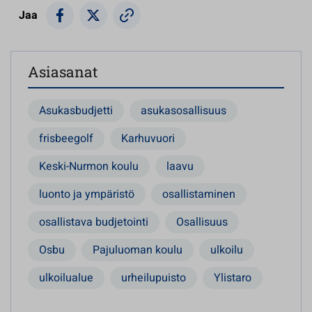
Jaa
Asiasanat
Asukasbudjetti
asukasosallisuus
frisbeegolf
Karhuvuori
Keski-Nurmon koulu
laavu
luonto ja ympäristö
osallistaminen
osallistava budjetointi
Osallisuus
Osbu
Pajuluoman koulu
ulkoilu
ulkoilualue
urheilupuisto
Ylistaro