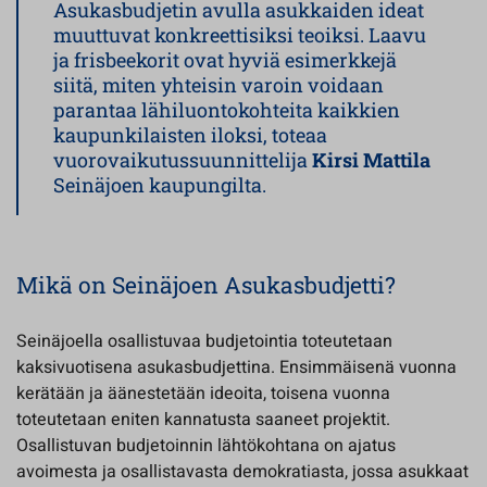
Asukasbudjetin avulla asukkaiden ideat
muuttuvat konkreettisiksi teoiksi. Laavu
ja frisbeekorit ovat hyviä esimerkkejä
siitä, miten yhteisin varoin voidaan
parantaa lähiluontokohteita kaikkien
kaupunkilaisten iloksi, toteaa
vuorovaikutussuunnittelija
Kirsi Mattila
Seinäjoen kaupungilta.
Mikä on Seinäjoen Asukasbudjetti?
Seinäjoella osallistuvaa budjetointia toteutetaan
kaksivuotisena asukasbudjettina. Ensimmäisenä vuonna
kerätään ja äänestetään ideoita, toisena vuonna
toteutetaan eniten kannatusta saaneet projektit.
Osallistuvan budjetoinnin lähtökohtana on ajatus
avoimesta ja osallistavasta demokratiasta, jossa asukkaat