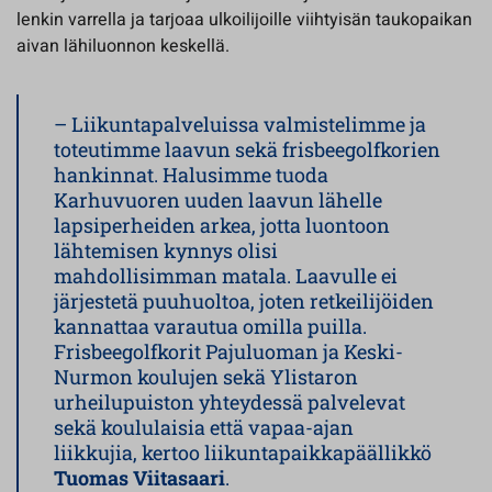
lenkin varrella ja tarjoaa ulkoilijoille viihtyisän taukopaikan
aivan lähiluonnon keskellä.
– Liikuntapalveluissa valmistelimme ja
toteutimme laavun sekä frisbeegolfkorien
hankinnat. Halusimme tuoda
Karhuvuoren uuden laavun lähelle
lapsiperheiden arkea, jotta luontoon
lähtemisen kynnys olisi
mahdollisimman matala. Laavulle ei
järjestetä puuhuoltoa, joten retkeilijöiden
kannattaa varautua omilla puilla.
Frisbeegolfkorit Pajuluoman ja Keski-
Nurmon koulujen sekä Ylistaron
urheilupuiston yhteydessä palvelevat
sekä koululaisia että vapaa-ajan
liikkujia, kertoo liikuntapaikkapäällikkö
Tuomas Viitasaari
.