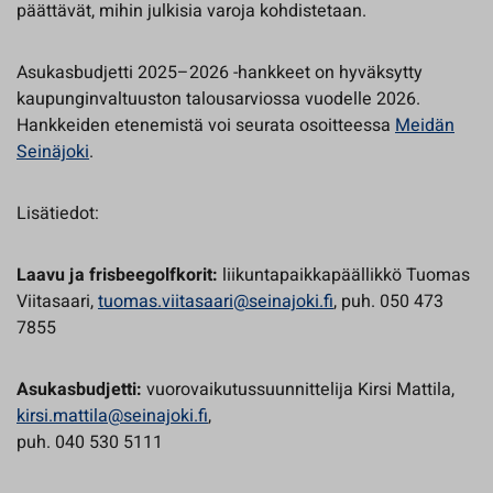
päättävät, mihin julkisia varoja kohdistetaan.
Asukasbudjetti 2025–2026 -hankkeet on hyväksytty
kaupunginvaltuuston talousarviossa vuodelle 2026.
Hankkeiden etenemistä voi seurata osoitteessa
Meidän
Seinäjoki
.
Lisätiedot:
Laavu ja frisbeegolfkorit:
liikuntapaikkapäällikkö Tuomas
Viitasaari,
tuomas.viitasaari@seinajoki.fi
, puh. 050 473
7855
Asukasbudjetti:
vuorovaikutussuunnittelija Kirsi Mattila,
kirsi.mattila@seinajoki.fi
,
puh. 040 530 5111