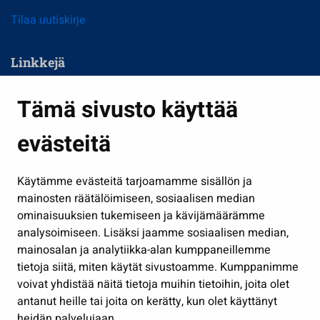
Tilaa uutiskirje
Linkkejä
Asuminen ja ympäristö
Tämä sivusto käyttää
Kasvatus ja opetus
evästeitä
Kulttuuri ja liikunta
Hallinto
Käytämme evästeitä tarjoamamme sisällön ja
Työ ja yrittäminen
mainosten räätälöimiseen, sosiaalisen median
Osallistu ja asioi
ominaisuuksien tukemiseen ja kävijämäärämme
analysoimiseen. Lisäksi jaamme sosiaalisen median,
Näytä omat evästeasetukseni
mainosalan ja analytiikka-alan kumppaneillemme
tietoja siitä, miten käytät sivustoamme. Kumppanimme
Seuraa meitä
voivat yhdistää näitä tietoja muihin tietoihin, joita olet
antanut heille tai joita on kerätty, kun olet käyttänyt
heidän palvelujaan.