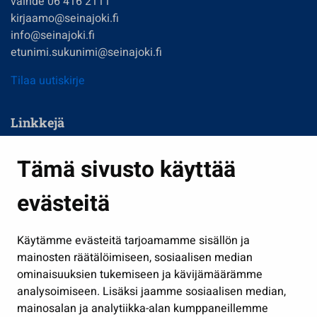
vaihde 06 416 2111
kirjaamo@seinajoki.fi
info@seinajoki.fi
etunimi.sukunimi@seinajoki.fi
Tilaa uutiskirje
Linkkejä
Asuminen ja ympäristö
Tämä sivusto käyttää
Kasvatus ja opetus
evästeitä
Kulttuuri ja liikunta
Hallinto
Käytämme evästeitä tarjoamamme sisällön ja
Työ ja yrittäminen
mainosten räätälöimiseen, sosiaalisen median
Osallistu ja asioi
ominaisuuksien tukemiseen ja kävijämäärämme
analysoimiseen. Lisäksi jaamme sosiaalisen median,
Näytä omat evästeasetukseni
mainosalan ja analytiikka-alan kumppaneillemme