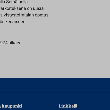
lla Seinäjoella
 tarkoituksena on uusia
 sivistystoimialan opetus-
yös kesäiseen
1974 alkaen.
n kaupunki
Linkkejä