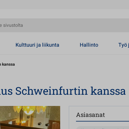
olta
Kulttuuri ja liikunta
Hallinto
Työ 
n kanssa
us Schweinfurtin kanssa
Asiasanat