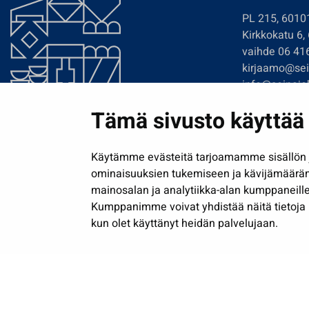
PL 215, 6010
Kirkkokatu 6,
vaihde 06 41
kirjaamo@sein
info@seinajok
etunimi.sukun
Tämä sivusto käyttää 
Tilaa uutiskir
Käytämme evästeitä tarjoamamme sisällön j
ominaisuuksien tukemiseen ja kävijämäärä
mainosalan ja analytiikka-alan kumppaneille
Kumppanimme voivat yhdistää näitä tietoja muih
kun olet käyttänyt heidän palvelujaan.