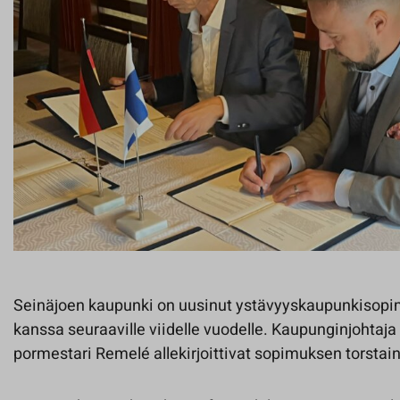
Seinäjoen kaupunki on uusinut ystävyyskaupunkisopi
kanssa seuraaville viidelle vuodelle. Kaupunginjohtaja 
pormestari Remelé allekirjoittivat sopimuksen torstai