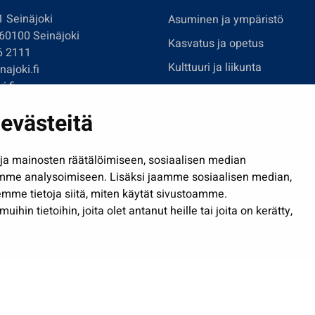
1 Seinäjoki
Asuminen ja ympäristö
 60100 Seinäjoki
Kasvatus ja opetus
6 2111
Kulttuuri ja liikunta
ajoki.fi
i.fi
Hallinto
imi@seinajoki.fi
evästeitä
Työ ja yrittäminen
je
Osallistu ja asioi
a mainosten räätälöimiseen, sosiaalisen median
Näytä omat evästeasetuksen
mme analysoimiseen. Lisäksi jaamme sosiaalisen median,
mme tietoja siitä, miten käytät sivustoamme.
in tietoihin, joita olet antanut heille tai joita on kerätty,
Saavutettavuusseloste
| © Seinäjoki 2026