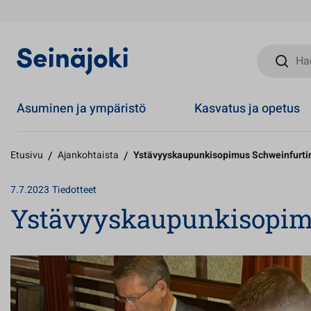
Hae sivust
Asuminen ja ympäristö
Kasvatus ja opetus
Etusivu
/
Ajankohtaista
/
Ystävyyskaupunkisopimus Schweinfurti
7.7.2023
Tiedotteet
Ystävyyskaupunkisopim