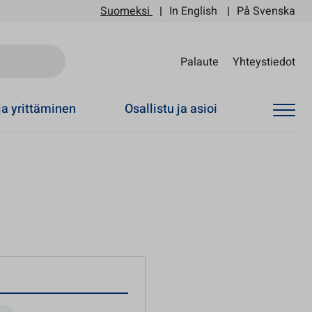
Suomeksi
In English
På Svenska
Sii
Palaute
Yhteystiedot
ja yrittäminen
Osallistu ja asioi